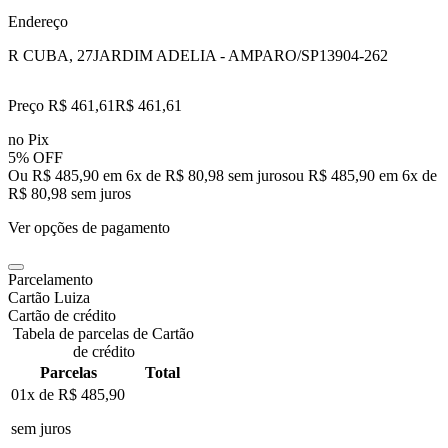
Endereço
R CUBA, 27
JARDIM ADELIA - AMPARO/SP
13904-262
Preço R$ 461,61
R$
461
,
61
no Pix
5% OFF
Ou R$ 485,90 em 6x de R$ 80,98 sem juros
ou
R$ 485,90
em
6
x de
R$ 80,98
sem juros
Ver opções de pagamento
Parcelamento
Cartão Luiza
Cartão de crédito
Tabela de parcelas de Cartão
de crédito
Parcelas
Total
01x de
R$ 485,90
sem juros