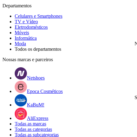
Departamentos
Celulares e Smartphones
TV e Vídeo
Eletrodomésticos
Móveis
Informática
Moda
N
Todos os departamentos
Nossas marcas e parceiros
Netshoes
Epoca Cosméticos
S
KaBuM!
AliExpress
Todas as marcas
Todas as categorias
Todas as subcategorias