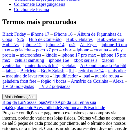
Colchonete Espreguiçadeira
Colchonete Piscina
Termos mais procurados
Black Friday
–
iPhone 17
–
iPhone 16
–
Álbum de Figurinhas da
Copa
–
S26
–
Hub de Conteúdo
–
Hub Celulares
–
Hub Geladeira
–
Hub Tvs
–
iphone 15
–
iphone 14
–
ps5
–
Air Fryer
–
iphone 16 pro
max
–
geladeira
–
poco x7 pro
–
xbox
–
iphone
–
creatina
–
whey
protein
–
microondas
–
kindle
–
iphone 17 pro max
–
iphone 15 pro
max
–
celular samsung
–
iphone 16e
–
xbox series s
–
xiaomi
–
ventilador
–
nintendo switch 2
–
Celular
–
Ar Condicionado Portátil
–
tablet
–
Bicicleta
–
Body Splash
–
jbl
–
redmi note 14
–
tenis nike
–
maquina de lavar roupa
–
liquidificador
–
ipad
–
guarda roupa
–
geladeira frost free
–
fogão 4 bocas
–
Armário de Cozinha
–
Alexa
–
TV 50 polegadas
–
TV 32 polegadas
Mais informações
Blog da Lu
Nossas lojas
WhatsApp da Lu
Tenha sua
loja
Regulamento
Acessibilidade
Segurança e Privacidade
Preços e condições de pagamento exclusivos para compras via
internet, podendo variar nas lojas físicas. Ofertas válidas na compra
de até 5 peças de cada produto por cliente, até o término dos nossos
estoques para internet. Caso os produtos apresentem divergências de