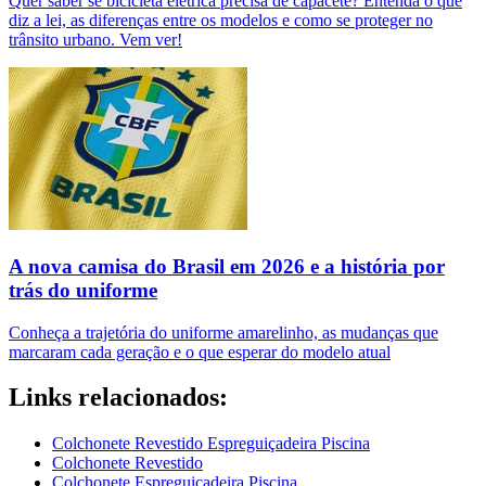
Quer saber se bicicleta elétrica precisa de capacete? Entenda o que
diz a lei, as diferenças entre os modelos e como se proteger no
trânsito urbano. Vem ver!
A nova camisa do Brasil em 2026 e a história por
trás do uniforme
Conheça a trajetória do uniforme amarelinho, as mudanças que
marcaram cada geração e o que esperar do modelo atual
Links relacionados:
Colchonete Revestido Espreguiçadeira Piscina
Colchonete Revestido
Colchonete Espreguiçadeira Piscina