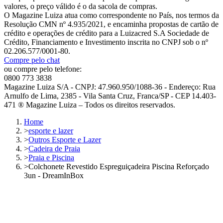
valores, o preço válido é o da sacola de compras.
O Magazine Luiza atua como correspondente no País, nos termos da
Resolução CMN nº 4.935/2021, e encaminha propostas de cartão de
crédito e operações de crédito para a Luizacred S.A Sociedade de
Crédito, Financiamento e Investimento inscrita no CNPJ sob o nº
02.206.577/0001-80.
Compre pelo chat
ou compre pelo telefone:
0800 773 3838
Magazine Luiza S/A - CNPJ: 47.960.950/1088-36 - Endereço: Rua
Arnulfo de Lima, 2385 - Vila Santa Cruz, Franca/SP - CEP 14.403-
471 ® Magazine Luiza – Todos os direitos reservados.
Home
>
esporte e lazer
>
Outros Esporte e Lazer
>
Cadeira de Praia
>
Praia e Piscina
>
Colchonete Revestido Espreguiçadeira Piscina Reforçado
3un - DreamInBox