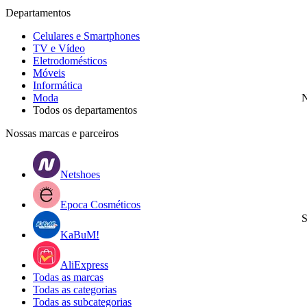
Departamentos
Celulares e Smartphones
TV e Vídeo
Eletrodomésticos
Móveis
Informática
Moda
N
Todos os departamentos
Nossas marcas e parceiros
Netshoes
Epoca Cosméticos
S
KaBuM!
AliExpress
Todas as marcas
Todas as categorias
Todas as subcategorias