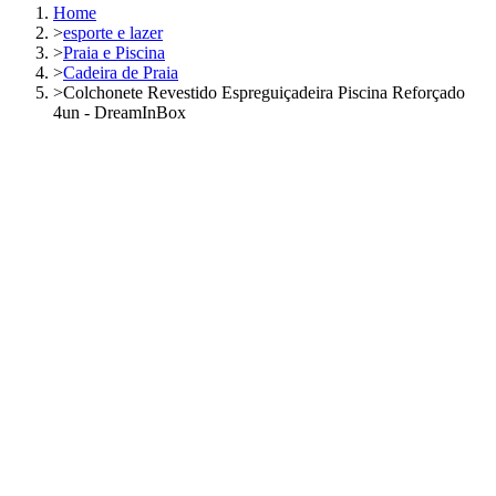
Home
>
esporte e lazer
>
Praia e Piscina
>
Cadeira de Praia
>
Colchonete Revestido Espreguiçadeira Piscina Reforçado
4un - DreamInBox