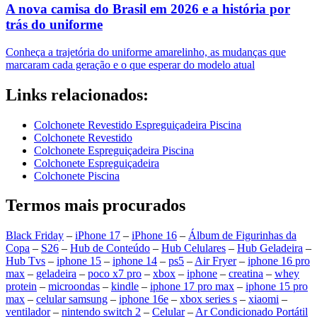
A nova camisa do Brasil em 2026 e a história por
trás do uniforme
Conheça a trajetória do uniforme amarelinho, as mudanças que
marcaram cada geração e o que esperar do modelo atual
Links relacionados:
Colchonete Revestido Espreguiçadeira Piscina
Colchonete Revestido
Colchonete Espreguiçadeira Piscina
Colchonete Espreguiçadeira
Colchonete Piscina
Termos mais procurados
Black Friday
–
iPhone 17
–
iPhone 16
–
Álbum de Figurinhas da
Copa
–
S26
–
Hub de Conteúdo
–
Hub Celulares
–
Hub Geladeira
–
Hub Tvs
–
iphone 15
–
iphone 14
–
ps5
–
Air Fryer
–
iphone 16 pro
max
–
geladeira
–
poco x7 pro
–
xbox
–
iphone
–
creatina
–
whey
protein
–
microondas
–
kindle
–
iphone 17 pro max
–
iphone 15 pro
max
–
celular samsung
–
iphone 16e
–
xbox series s
–
xiaomi
–
ventilador
–
nintendo switch 2
–
Celular
–
Ar Condicionado Portátil