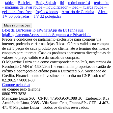
–
tablet
–
Bicicleta
–
Body Splash
–
jbl
–
redmi note 14
–
tenis nike
–
maquina de lavar roupa
–
liquidificador
–
ipad
–
guarda roupa
–
geladeira frost free
–
fogão 4 bocas
–
Armário de Cozinha
–
Alexa
–
TV 50 polegadas
–
TV 32 polegadas
Mais informações
Blog da Lu
Nossas lojas
WhatsApp da Lu
Tenha sua
loja
Regulamento
Acessibilidade
Segurança e Privacidade
Preços e condições de pagamento exclusivos para compras via
internet, podendo variar nas lojas físicas. Ofertas válidas na compra
de até 5 peças de cada produto por cliente, até o término dos nossos
estoques para internet. Caso os produtos apresentem divergências de
valores, o preço válido é o da sacola de compras.
O Magazine Luiza atua como correspondente no País, nos termos da
Resolução CMN nº 4.935/2021, e encaminha propostas de cartão de
crédito e operações de crédito para a Luizacred S.A Sociedade de
Crédito, Financiamento e Investimento inscrita no CNPJ sob o nº
02.206.577/0001-80.
Compre pelo chat
ou compre pelo telefone:
0800 773 3838
Magazine Luiza S/A - CNPJ: 47.960.950/1088-36 - Endereço: Rua
Arnulfo de Lima, 2385 - Vila Santa Cruz, Franca/SP - CEP 14.403-
471 ® Magazine Luiza – Todos os direitos reservados.