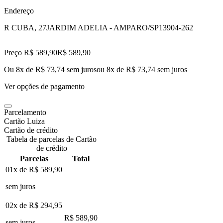
Endereço
R CUBA, 27
JARDIM ADELIA - AMPARO/SP
13904-262
Preço R$ 589,90
R$
589
,
90
Ou 8x de R$ 73,74 sem juros
ou
8
x de
R$ 73,74
sem juros
Ver opções de pagamento
Parcelamento
Cartão Luiza
Cartão de crédito
Tabela de parcelas de Cartão
de crédito
Parcelas
Total
01x de
R$ 589,90
sem juros
02x de
R$ 294,95
R$ 589,90
sem juros