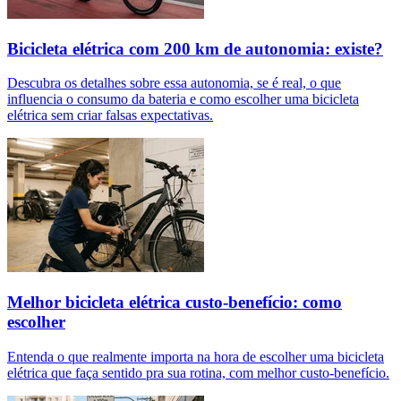
Bicicleta elétrica com 200 km de autonomia: existe?
Descubra os detalhes sobre essa autonomia, se é real, o que
influencia o consumo da bateria e como escolher uma bicicleta
elétrica sem criar falsas expectativas.
Melhor bicicleta elétrica custo-benefício: como
escolher
Entenda o que realmente importa na hora de escolher uma bicicleta
elétrica que faça sentido pra sua rotina, com melhor custo-benefício.