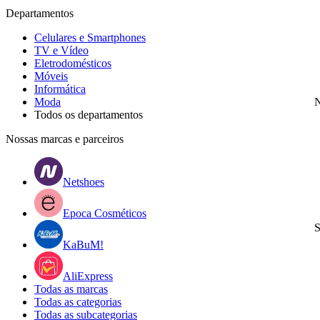
Departamentos
Celulares e Smartphones
TV e Vídeo
Eletrodomésticos
Móveis
Informática
Moda
N
Todos os departamentos
Nossas marcas e parceiros
Netshoes
Epoca Cosméticos
S
KaBuM!
AliExpress
Todas as marcas
Todas as categorias
Todas as subcategorias