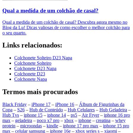
Qual a medida de um colchão de casal?
Qual a medida de um colchão de casal? Descubra agora mesmo no
Blog da Lu! Dicas valiosas de como escolher o melhor colchão para
o seu quarto.
Links relacionados:
Colchonete Solteiro D23 Napa
Colchonete Solteiro
Colchonete D23 Napa
Colchonete D23
Colchonete Napa
Termos mais procurados
Black Friday
–
iPhone 17
–
iPhone 16
–
Álbum de Figurinhas da
Copa
–
S26
–
Hub de Conteúdo
–
Hub Celulares
–
Hub Geladeira
–
Hub Tvs
–
iphone 15
–
iphone 14
–
ps5
–
Air Fryer
–
iphone 16 pro
max
–
geladeira
–
poco x7 pro
–
xbox
–
iphone
–
creatina
–
whey
protein
–
microondas
–
kindle
–
iphone 17 pro max
–
iphone 15 pro
max
–
celular samsung
–
iphone 16e
–
xbox series s
–
xiaomi
–