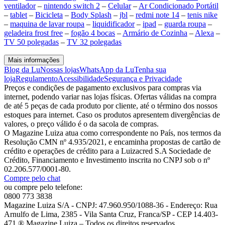
ventilador
–
nintendo switch 2
–
Celular
–
Ar Condicionado Portátil
–
tablet
–
Bicicleta
–
Body Splash
–
jbl
–
redmi note 14
–
tenis nike
–
maquina de lavar roupa
–
liquidificador
–
ipad
–
guarda roupa
–
geladeira frost free
–
fogão 4 bocas
–
Armário de Cozinha
–
Alexa
–
TV 50 polegadas
–
TV 32 polegadas
Mais informações
Blog da Lu
Nossas lojas
WhatsApp da Lu
Tenha sua
loja
Regulamento
Acessibilidade
Segurança e Privacidade
Preços e condições de pagamento exclusivos para compras via
internet, podendo variar nas lojas físicas. Ofertas válidas na compra
de até 5 peças de cada produto por cliente, até o término dos nossos
estoques para internet. Caso os produtos apresentem divergências de
valores, o preço válido é o da sacola de compras.
O Magazine Luiza atua como correspondente no País, nos termos da
Resolução CMN nº 4.935/2021, e encaminha propostas de cartão de
crédito e operações de crédito para a Luizacred S.A Sociedade de
Crédito, Financiamento e Investimento inscrita no CNPJ sob o nº
02.206.577/0001-80.
Compre pelo chat
ou compre pelo telefone:
0800 773 3838
Magazine Luiza S/A - CNPJ: 47.960.950/1088-36 - Endereço: Rua
Arnulfo de Lima, 2385 - Vila Santa Cruz, Franca/SP - CEP 14.403-
471 ® Magazine Luiza – Todos os direitos reservados.