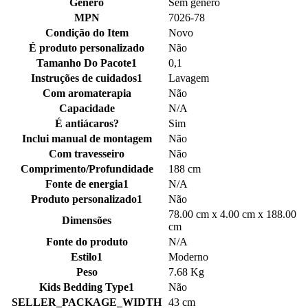
Gênero
Sem gênero
MPN
7026-78
Condição do Item
Novo
É produto personalizado
Não
Tamanho Do Pacote1
0,1
Instruções de cuidados1
Lavagem
Com aromaterapia
Não
Capacidade
N/A
É antiácaros?
Sim
Inclui manual de montagem
Não
Com travesseiro
Não
Comprimento/Profundidade
188 cm
Fonte de energia1
N/A
Produto personalizado1
Não
78.00 cm x 4.00 cm x 188.00
Dimensões
cm
Fonte do produto
N/A
Estilo1
Moderno
Peso
7.68 Kg
Kids Bedding Type1
Não
SELLER_PACKAGE_WIDTH
43 cm