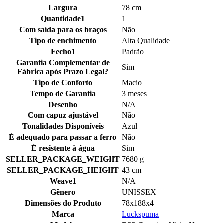
Largura
78 cm
Quantidade1
1
Com saída para os braços
Não
Tipo de enchimento
Alta Qualidade
Fecho1
Padrão
Garantia Complementar de
Sim
Fábrica após Prazo Legal?
Tipo de Conforto
Macio
Tempo de Garantia
3 meses
Desenho
N/A
Com capuz ajustável
Não
Tonalidades Disponíveis
Azul
É adequado para passar a ferro
Não
É resistente à água
Sim
SELLER_PACKAGE_WEIGHT
7680 g
SELLER_PACKAGE_HEIGHT
43 cm
Weave1
N/A
Gênero
UNISSEX
Dimensões do Produto
78x188x4
Marca
Luckspuma