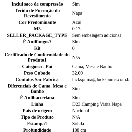
Inclui saco de compressão
Sim
Tecido de Forração do
Napa
Revestimento
Cor Predominante
Azul
M3
0.13
SELLER_PACKAGE_TYPE
Sem embalagem adicional
É Antifungos?
Sim
Kit
0
Certificado de Conformidade do
N/A
Produto1
Categoria - Pai
Cama, Mesa e Banho
Peso Cubado
32.00
Contatos Sac Fábrica
luckspuma@luckspuma.com.br
Diferenciais de Cama, Mesa e
Sim
Banho
É Antibacteriana
Sim
Linha
D23 Camping Visita Napa
País de origem
Nacional
Tipo de Produto
N/A
Estampa1
Solida
Profundidade
188 cm