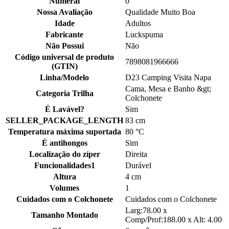
Numeral
0
Nossa Avaliação
Qualidade Muito Boa
Idade
Adultos
Fabricante
Luckspuma
Não Possui
Não
Código universal de produto
7898081966666
(GTIN)
Linha/Modelo
D23 Camping Visita Napa
Cama, Mesa e Banho &gt;
Categoria Trilha
Colchonete
É Lavável?
Sim
SELLER_PACKAGE_LENGTH
83 cm
Temperatura máxima suportada
80 °C
É antihongos
Sim
Localização do zíper
Direita
Funcionalidades1
Durável
Altura
4 cm
Volumes
1
Cuidados com o Colchonete
Cuidados com o Colchonete
Larg:78.00 x
Tamanho Montado
Comp/Prof:188.00 x Alt: 4.00