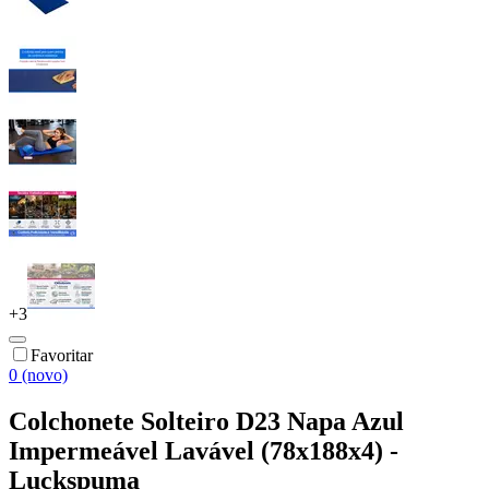
+
3
Favoritar
0 (novo)
Colchonete Solteiro D23 Napa Azul
Impermeável Lavável (78x188x4) -
Luckspuma