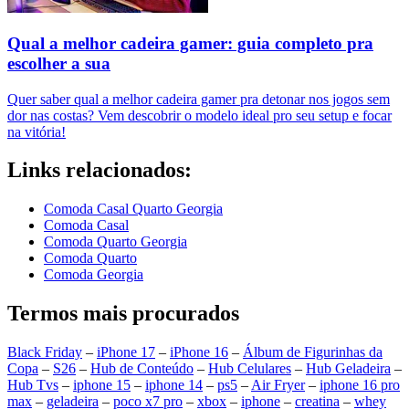
Qual a melhor cadeira gamer: guia completo pra
escolher a sua
Quer saber qual a melhor cadeira gamer pra detonar nos jogos sem
dor nas costas? Vem descobrir o modelo ideal pro seu setup e focar
na vitória!
Links relacionados:
Comoda Casal Quarto Georgia
Comoda Casal
Comoda Quarto Georgia
Comoda Quarto
Comoda Georgia
Termos mais procurados
Black Friday
–
iPhone 17
–
iPhone 16
–
Álbum de Figurinhas da
Copa
–
S26
–
Hub de Conteúdo
–
Hub Celulares
–
Hub Geladeira
–
Hub Tvs
–
iphone 15
–
iphone 14
–
ps5
–
Air Fryer
–
iphone 16 pro
max
–
geladeira
–
poco x7 pro
–
xbox
–
iphone
–
creatina
–
whey