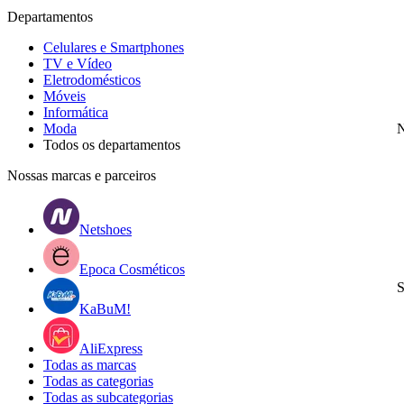
Departamentos
Celulares e Smartphones
TV e Vídeo
Eletrodomésticos
Móveis
Informática
Moda
N
Todos os departamentos
Nossas marcas e parceiros
Netshoes
Epoca Cosméticos
S
KaBuM!
AliExpress
Todas as marcas
Todas as categorias
Todas as subcategorias