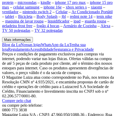
protein
–
microondas
–
kindle
–
iphone 17 pro max
–
iphone 15 pro
max
–
celular samsung
–
iphone 16e
–
xbox series s
–
xiaomi
–
ventilador
–
nintendo switch 2
–
Celular
–
Ar Condicionado Portátil
–
tablet
–
Bicicleta
–
Body Splash
–
jbl
–
redmi note 14
–
tenis nike
–
maquina de lavar roupa
–
liquidificador
–
ipad
–
guarda roupa
–
geladeira frost free
–
fogão 4 bocas
–
Armário de Cozinha
–
Alexa
–
TV 50 polegadas
–
TV 32 polegadas
Mais informações
Blog da Lu
Nossas lojas
WhatsApp da Lu
Tenha sua
loja
Regulamento
Acessibilidade
Segurança e Privacidade
Preços e condições de pagamento exclusivos para compras via
internet, podendo variar nas lojas físicas. Ofertas válidas na compra
de até 5 peças de cada produto por cliente, até o término dos nossos
estoques para internet. Caso os produtos apresentem divergências de
valores, o preço válido é o da sacola de compras.
O Magazine Luiza atua como correspondente no País, nos termos da
Resolução CMN nº 4.935/2021, e encaminha propostas de cartão de
crédito e operações de crédito para a Luizacred S.A Sociedade de
Crédito, Financiamento e Investimento inscrita no CNPJ sob o nº
02.206.577/0001-80.
Compre pelo chat
ou compre pelo telefone:
0800 773 3838
Magazine Luiza S/A - CNPJ: 47.960.950/1088-36 - Endereço: Rua