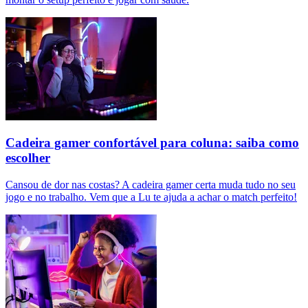
Cadeira gamer confortável para coluna: saiba como
escolher
Cansou de dor nas costas? A cadeira gamer certa muda tudo no seu
jogo e no trabalho. Vem que a Lu te ajuda a achar o match perfeito!