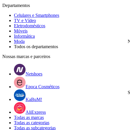
Departamentos
Celulares e Smartphones
TV e Vídeo
Eletrodomésticos
Móveis
Informática
Moda
N
Todos os departamentos
Nossas marcas e parceiros
Netshoes
Epoca Cosméticos
S
KaBuM!
AliExpress
Todas as marcas
Todas as categorias
Todas as subcategorias