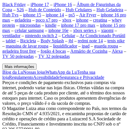
Black Friday
–
iPhone 17
–
iPhone 16
–
Álbum de Figurinhas da
Copa
–
S26
–
Hub de Conteúdo
–
Hub Celulares
–
Hub Geladeira
–
Hub Tvs
–
iphone 15
–
iphone 14
–
ps5
–
Air Fryer
–
iphone 16 pro
max
–
geladeira
–
poco x7 pro
–
xbox
–
iphone
–
creatina
–
whey
protein
–
microondas
–
kindle
–
iphone 17 pro max
–
iphone 15 pro
max
–
celular samsung
–
iphone 16e
–
xbox series s
–
xiaomi
–
ventilador
–
nintendo switch 2
–
Celular
–
Ar Condicionado Portátil
–
tablet
–
Bicicleta
–
Body Splash
–
jbl
–
redmi note 14
–
tenis nike
–
maquina de lavar roupa
–
liquidificador
–
ipad
–
guarda roupa
–
geladeira frost free
–
fogão 4 bocas
–
Armário de Cozinha
–
Alexa
–
TV 50 polegadas
–
TV 32 polegadas
Mais informações
Blog da Lu
Nossas lojas
WhatsApp da Lu
Tenha sua
loja
Regulamento
Acessibilidade
Segurança e Privacidade
Preços e condições de pagamento exclusivos para compras via
internet, podendo variar nas lojas físicas. Ofertas válidas na compra
de até 5 peças de cada produto por cliente, até o término dos nossos
estoques para internet. Caso os produtos apresentem divergências de
valores, o preço válido é o da sacola de compras.
O Magazine Luiza atua como correspondente no País, nos termos da
Resolução CMN nº 4.935/2021, e encaminha propostas de cartão de
crédito e operações de crédito para a Luizacred S.A Sociedade de
Crédito, Financiamento e Investimento inscrita no CNPJ sob o nº