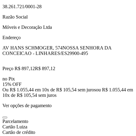
38.261.721/0001-28
Razão Social
Móveis e Decoração Ltda
Endereço
AV HANS SCHMOGER, 574
NOSSA SENHORA DA
CONCEICAO - LINHARES/ES
29900-495
Preço R$ 897,12
R$
897
,
12
no Pix
15% OFF
Ou R$ 1.055,44 em 10x de R$ 105,54 sem juros
ou
R$ 1.055,44
em
10
x de
R$ 105,54
sem juros
Ver opções de pagamento
Parcelamento
Cartão Luiza
Cartão de crédito