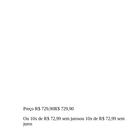
Preço R$ 729,90
R$
729
,
90
Ou 10x de R$ 72,99 sem juros
ou
10
x de
R$ 72,99
sem
juros