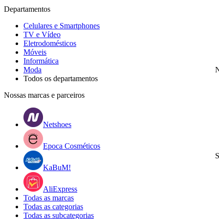
Departamentos
Celulares e Smartphones
TV e Vídeo
Eletrodomésticos
Móveis
Informática
Moda
N
Todos os departamentos
Nossas marcas e parceiros
Netshoes
Epoca Cosméticos
S
KaBuM!
AliExpress
Todas as marcas
Todas as categorias
Todas as subcategorias