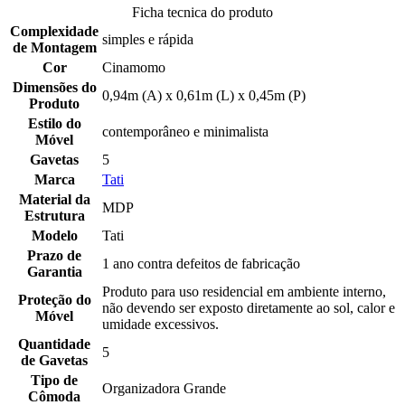
Ficha tecnica do produto
Complexidade
simples e rápida
de Montagem
Cor
Cinamomo
Dimensões do
0,94m (A) x 0,61m (L) x 0,45m (P)
Produto
Estilo do
contemporâneo e minimalista
Móvel
Gavetas
5
Marca
Tati
Material da
MDP
Estrutura
Modelo
Tati
Prazo de
1 ano contra defeitos de fabricação
Garantia
Produto para uso residencial em ambiente interno,
Proteção do
não devendo ser exposto diretamente ao sol, calor e
Móvel
umidade excessivos.
Quantidade
5
de Gavetas
Tipo de
Organizadora Grande
Cômoda