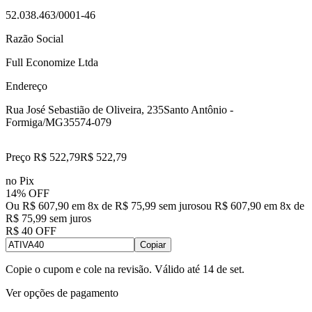
52.038.463/0001-46
Razão Social
Full Economize Ltda
Endereço
Rua José Sebastião de Oliveira, 235
Santo Antônio -
Formiga/MG
35574-079
Preço R$ 522,79
R$
522
,
79
no Pix
14% OFF
Ou R$ 607,90 em 8x de R$ 75,99 sem juros
ou
R$ 607,90
em
8
x de
R$ 75,99
sem juros
R$ 40 OFF
Copiar
Copie o cupom e cole na revisão. Válido até
14 de set
.
Ver opções de pagamento