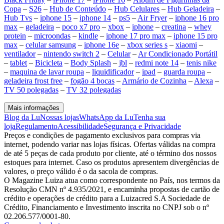
Copa
–
S26
–
Hub de Conteúdo
–
Hub Celulares
–
Hub Geladeira
–
Hub Tvs
–
iphone 15
–
iphone 14
–
ps5
–
Air Fryer
–
iphone 16 pro
max
–
geladeira
–
poco x7 pro
–
xbox
–
iphone
–
creatina
–
whey
protein
–
microondas
–
kindle
–
iphone 17 pro max
–
iphone 15 pro
max
–
celular samsung
–
iphone 16e
–
xbox series s
–
xiaomi
–
ventilador
–
nintendo switch 2
–
Celular
–
Ar Condicionado Portátil
–
tablet
–
Bicicleta
–
Body Splash
–
jbl
–
redmi note 14
–
tenis nike
–
maquina de lavar roupa
–
liquidificador
–
ipad
–
guarda roupa
–
geladeira frost free
–
fogão 4 bocas
–
Armário de Cozinha
–
Alexa
–
TV 50 polegadas
–
TV 32 polegadas
Mais informações
Blog da Lu
Nossas lojas
WhatsApp da Lu
Tenha sua
loja
Regulamento
Acessibilidade
Segurança e Privacidade
Preços e condições de pagamento exclusivos para compras via
internet, podendo variar nas lojas físicas. Ofertas válidas na compra
de até 5 peças de cada produto por cliente, até o término dos nossos
estoques para internet. Caso os produtos apresentem divergências de
valores, o preço válido é o da sacola de compras.
O Magazine Luiza atua como correspondente no País, nos termos da
Resolução CMN nº 4.935/2021, e encaminha propostas de cartão de
crédito e operações de crédito para a Luizacred S.A Sociedade de
Crédito, Financiamento e Investimento inscrita no CNPJ sob o nº
02.206.577/0001-80.