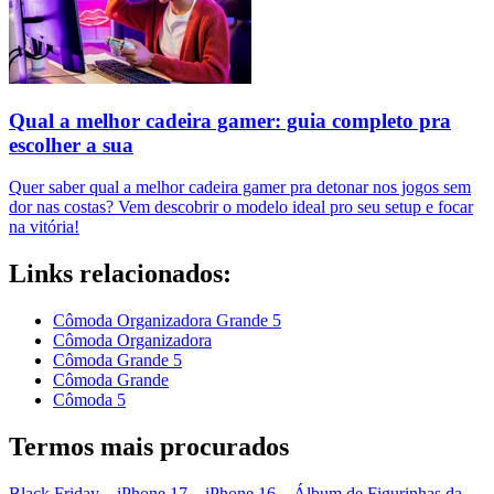
Qual a melhor cadeira gamer: guia completo pra
escolher a sua
Quer saber qual a melhor cadeira gamer pra detonar nos jogos sem
dor nas costas? Vem descobrir o modelo ideal pro seu setup e focar
na vitória!
Links relacionados:
Cômoda Organizadora Grande 5
Cômoda Organizadora
Cômoda Grande 5
Cômoda Grande
Cômoda 5
Termos mais procurados
Black Friday
–
iPhone 17
–
iPhone 16
–
Álbum de Figurinhas da