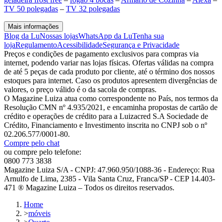
TV 50 polegadas
–
TV 32 polegadas
Mais informações
Blog da Lu
Nossas lojas
WhatsApp da Lu
Tenha sua
loja
Regulamento
Acessibilidade
Segurança e Privacidade
Preços e condições de pagamento exclusivos para compras via
internet, podendo variar nas lojas físicas. Ofertas válidas na compra
de até 5 peças de cada produto por cliente, até o término dos nossos
estoques para internet. Caso os produtos apresentem divergências de
valores, o preço válido é o da sacola de compras.
O Magazine Luiza atua como correspondente no País, nos termos da
Resolução CMN nº 4.935/2021, e encaminha propostas de cartão de
crédito e operações de crédito para a Luizacred S.A Sociedade de
Crédito, Financiamento e Investimento inscrita no CNPJ sob o nº
02.206.577/0001-80.
Compre pelo chat
ou compre pelo telefone:
0800 773 3838
Magazine Luiza S/A - CNPJ: 47.960.950/1088-36 - Endereço: Rua
Arnulfo de Lima, 2385 - Vila Santa Cruz, Franca/SP - CEP 14.403-
471 ® Magazine Luiza – Todos os direitos reservados.
Home
>
móveis