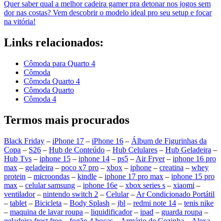
Quer saber qual a melhor cadeira gamer pra detonar nos jogos sem
dor nas costas? Vem descobrir o modelo ideal pro seu setup e focar
na vitória!
Links relacionados:
Cômoda para Quarto 4
Cômoda
Cômoda Quarto 4
Cômoda Quarto
Cômoda 4
Termos mais procurados
Black Friday
–
iPhone 17
–
iPhone 16
–
Álbum de Figurinhas da
Copa
–
S26
–
Hub de Conteúdo
–
Hub Celulares
–
Hub Geladeira
–
Hub Tvs
–
iphone 15
–
iphone 14
–
ps5
–
Air Fryer
–
iphone 16 pro
max
–
geladeira
–
poco x7 pro
–
xbox
–
iphone
–
creatina
–
whey
protein
–
microondas
–
kindle
–
iphone 17 pro max
–
iphone 15 pro
max
–
celular samsung
–
iphone 16e
–
xbox series s
–
xiaomi
–
ventilador
–
nintendo switch 2
–
Celular
–
Ar Condicionado Portátil
–
tablet
–
Bicicleta
–
Body Splash
–
jbl
–
redmi note 14
–
tenis nike
–
maquina de lavar roupa
–
liquidificador
–
ipad
–
guarda roupa
–
geladeira frost free
–
fogão 4 bocas
–
Armário de Cozinha
–
Alexa
–