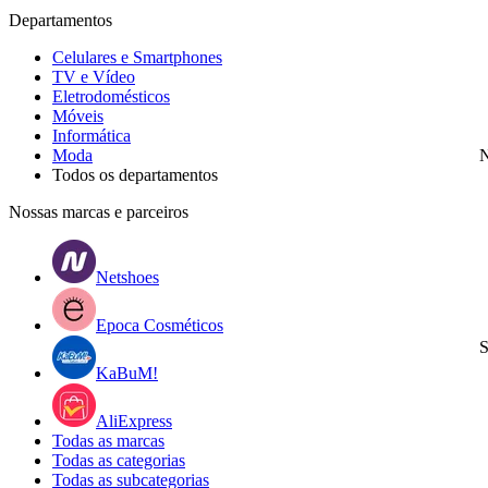
Departamentos
Celulares e Smartphones
TV e Vídeo
Eletrodomésticos
Móveis
Informática
Moda
N
Todos os departamentos
Nossas marcas e parceiros
Netshoes
Epoca Cosméticos
S
KaBuM!
AliExpress
Todas as marcas
Todas as categorias
Todas as subcategorias