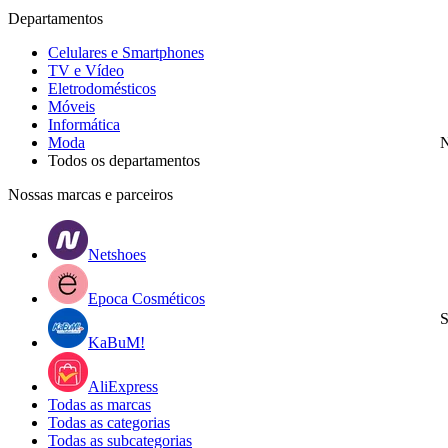
Departamentos
Celulares e Smartphones
TV e Vídeo
Eletrodomésticos
Móveis
Informática
Moda
N
Todos os departamentos
Nossas marcas e parceiros
Netshoes
Epoca Cosméticos
S
KaBuM!
AliExpress
Todas as marcas
Todas as categorias
Todas as subcategorias