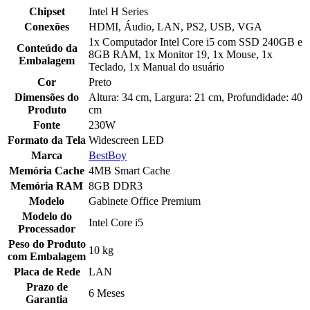
Chipset
Intel H Series
Conexões
HDMI, Áudio, LAN, PS2, USB, VGA
1x Computador Intel Core i5 com SSD 240GB e
Conteúdo da
8GB RAM, 1x Monitor 19, 1x Mouse, 1x
Embalagem
Teclado, 1x Manual do usuário
Cor
Preto
Dimensões do
Altura: 34 cm, Largura: 21 cm, Profundidade: 40
Produto
cm
Fonte
230W
Formato da Tela
Widescreen LED
Marca
BestBoy
Memória Cache
4MB Smart Cache
Memória RAM
8GB DDR3
Modelo
Gabinete Office Premium
Modelo do
Intel Core i5
Processador
Peso do Produto
10 kg
com Embalagem
Placa de Rede
LAN
Prazo de
6 Meses
Garantia