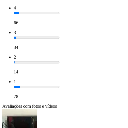
4
66
3
34
2
14
1
78
Avaliações com fotos e vídeos