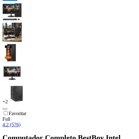
+
2
Favoritar
Full
4.2 (576)
Computador Completo BestBoy Intel