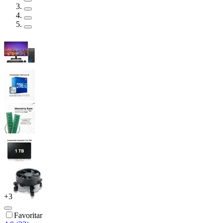
+
3
Favoritar