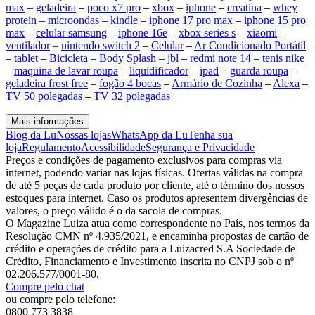
max
–
geladeira
–
poco x7 pro
–
xbox
–
iphone
–
creatina
–
whey
protein
–
microondas
–
kindle
–
iphone 17 pro max
–
iphone 15 pro
max
–
celular samsung
–
iphone 16e
–
xbox series s
–
xiaomi
–
ventilador
–
nintendo switch 2
–
Celular
–
Ar Condicionado Portátil
–
tablet
–
Bicicleta
–
Body Splash
–
jbl
–
redmi note 14
–
tenis nike
–
maquina de lavar roupa
–
liquidificador
–
ipad
–
guarda roupa
–
geladeira frost free
–
fogão 4 bocas
–
Armário de Cozinha
–
Alexa
–
TV 50 polegadas
–
TV 32 polegadas
Mais informações
Blog da Lu
Nossas lojas
WhatsApp da Lu
Tenha sua
loja
Regulamento
Acessibilidade
Segurança e Privacidade
Preços e condições de pagamento exclusivos para compras via
internet, podendo variar nas lojas físicas. Ofertas válidas na compra
de até 5 peças de cada produto por cliente, até o término dos nossos
estoques para internet. Caso os produtos apresentem divergências de
valores, o preço válido é o da sacola de compras.
O Magazine Luiza atua como correspondente no País, nos termos da
Resolução CMN nº 4.935/2021, e encaminha propostas de cartão de
crédito e operações de crédito para a Luizacred S.A Sociedade de
Crédito, Financiamento e Investimento inscrita no CNPJ sob o nº
02.206.577/0001-80.
Compre pelo chat
ou compre pelo telefone:
0800 773 3838