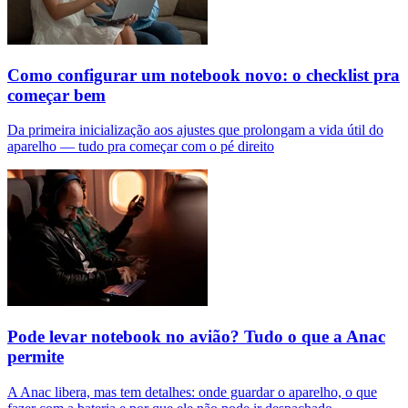
Como configurar um notebook novo: o checklist pra
começar bem
Da primeira inicialização aos ajustes que prolongam a vida útil do
aparelho — tudo pra começar com o pé direito
Pode levar notebook no avião? Tudo o que a Anac
permite
A Anac libera, mas tem detalhes: onde guardar o aparelho, o que