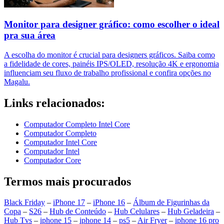
Monitor para designer gráfico: como escolher o ideal
pra sua área
A escolha do monitor é crucial para designers gráficos. Saiba como
a fidelidade de cores, painéis IPS/OLED, resolução 4K e ergonomia
influenciam seu fluxo de trabalho profissional e confira opções no
Magalu.
Links relacionados:
Computador Completo Intel Core
Computador Completo
Computador Intel Core
Computador Intel
Computador Core
Termos mais procurados
Black Friday
–
iPhone 17
–
iPhone 16
–
Álbum de Figurinhas da
Copa
–
S26
–
Hub de Conteúdo
–
Hub Celulares
–
Hub Geladeira
–
Hub Tvs
–
iphone 15
–
iphone 14
–
ps5
–
Air Fryer
–
iphone 16 pro