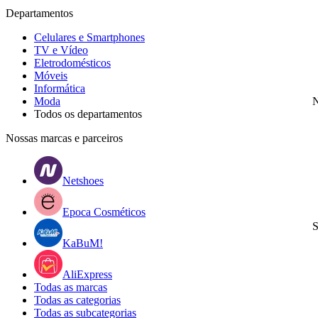
Departamentos
Celulares e Smartphones
TV e Vídeo
Eletrodomésticos
Móveis
Informática
Moda
N
Todos os departamentos
Nossas marcas e parceiros
Netshoes
Epoca Cosméticos
S
KaBuM!
AliExpress
Todas as marcas
Todas as categorias
Todas as subcategorias