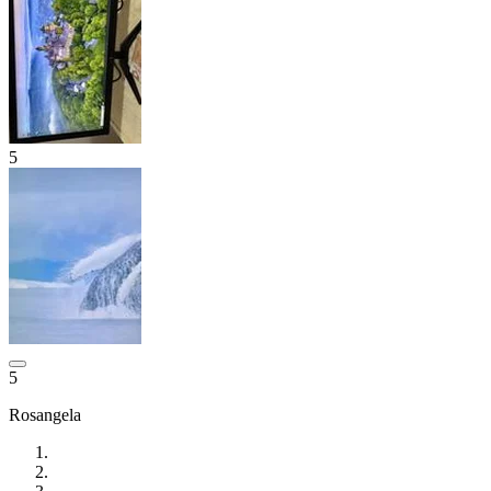
5
5
Rosangela