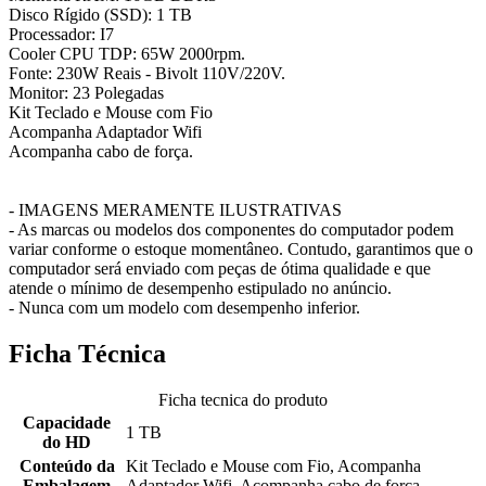
Disco Rígido (SSD): 1 TB
Processador: I7
Cooler CPU TDP: 65W 2000rpm.
Fonte: 230W Reais - Bivolt 110V/220V.
Monitor: 23 Polegadas
Kit Teclado e Mouse com Fio
Acompanha Adaptador Wifi
Acompanha cabo de força.
- IMAGENS MERAMENTE ILUSTRATIVAS
- As marcas ou modelos dos componentes do computador podem
variar conforme o estoque momentâneo. Contudo, garantimos que o
computador será enviado com peças de ótima qualidade e que
atende o mínimo de desempenho estipulado no anúncio.
- Nunca com um modelo com desempenho inferior.
Ficha Técnica
Ficha tecnica do produto
Capacidade
1 TB
do HD
Conteúdo da
Kit Teclado e Mouse com Fio, Acompanha
Embalagem
Adaptador Wifi, Acompanha cabo de força