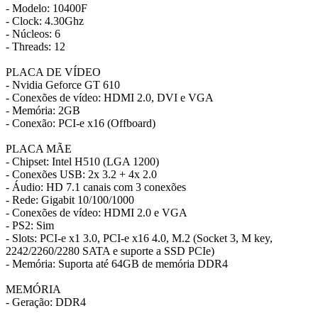
- Modelo: 10400F
- Clock: 4.30Ghz
- Núcleos: 6
- Threads: 12
PLACA DE VÍDEO
- Nvidia Geforce GT 610
- Conexões de vídeo: HDMI 2.0, DVI e VGA
- Memória: 2GB
- Conexão: PCI-e x16 (Offboard)
PLACA MÃE
- Chipset: Intel H510 (LGA 1200)
- Conexões USB: 2x 3.2 + 4x 2.0
- Áudio: HD 7.1 canais com 3 conexões
- Rede: Gigabit 10/100/1000
- Conexões de vídeo: HDMI 2.0 e VGA
- PS2: Sim
- Slots: PCI-e x1 3.0, PCI-e x16 4.0, M.2 (Socket 3, M key,
2242/2260/2280 SATA e suporte a SSD PCIe)
- Memória: Suporta até 64GB de memória DDR4
MEMÓRIA
- Geração: DDR4