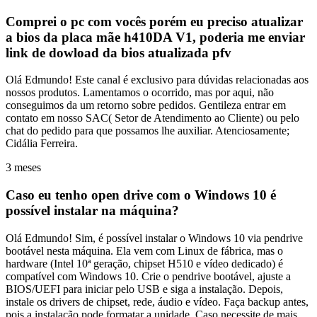
Comprei o pc com vocês porém eu preciso atualizar
a bios da placa mãe h410DA V1, poderia me enviar
link de dowload da bios atualizada pfv
Olá Edmundo! Este canal é exclusivo para dúvidas relacionadas aos
nossos produtos. Lamentamos o ocorrido, mas por aqui, não
conseguimos da um retorno sobre pedidos. Gentileza entrar em
contato em nosso SAC( Setor de Atendimento ao Cliente) ou pelo
chat do pedido para que possamos lhe auxiliar. Atenciosamente;
Cidália Ferreira.
3 meses
Caso eu tenho open drive com o Windows 10 é
possível instalar na máquina?
Olá Edmundo! Sim, é possível instalar o Windows 10 via pendrive
bootável nesta máquina. Ela vem com Linux de fábrica, mas o
hardware (Intel 10ª geração, chipset H510 e vídeo dedicado) é
compatível com Windows 10. Crie o pendrive bootável, ajuste a
BIOS/UEFI para iniciar pelo USB e siga a instalação. Depois,
instale os drivers de chipset, rede, áudio e vídeo. Faça backup antes,
pois a instalação pode formatar a unidade. Caso necessite de mais