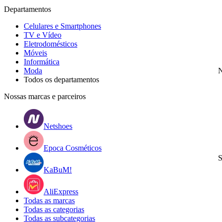
Departamentos
Celulares e Smartphones
TV e Vídeo
Eletrodomésticos
Móveis
Informática
Moda
N
Todos os departamentos
Nossas marcas e parceiros
Netshoes
Epoca Cosméticos
S
KaBuM!
AliExpress
Todas as marcas
Todas as categorias
Todas as subcategorias