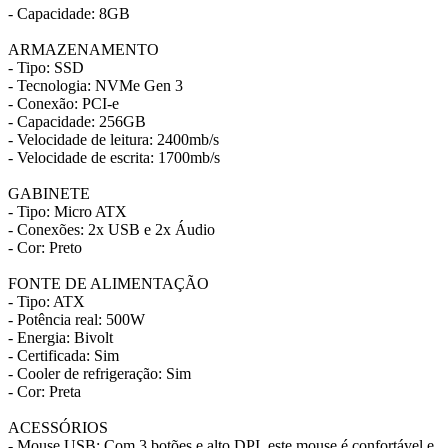
- Capacidade: 8GB
ARMAZENAMENTO
- Tipo: SSD
- Tecnologia: NVMe Gen 3
- Conexão: PCI-e
- Capacidade: 256GB
- Velocidade de leitura: 2400mb/s
- Velocidade de escrita: 1700mb/s
GABINETE
- Tipo: Micro ATX
- Conexões: 2x USB e 2x Áudio
- Cor: Preto
FONTE DE ALIMENTAÇÃO
- Tipo: ATX
- Potência real: 500W
- Energia: Bivolt
- Certificada: Sim
- Cooler de refrigeração: Sim
- Cor: Preta
ACESSÓRIOS
- Mouse USB: Com 3 botões e alto DPI, este mouse é confortável e