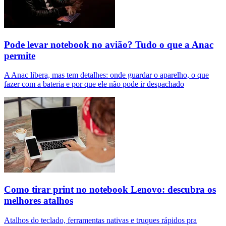
Pode levar notebook no avião? Tudo o que a Anac
permite
A Anac libera, mas tem detalhes: onde guardar o aparelho, o que
fazer com a bateria e por que ele não pode ir despachado
Como tirar print no notebook Lenovo: descubra os
melhores atalhos
Atalhos do teclado, ferramentas nativas e truques rápidos pra