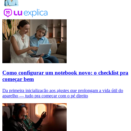
Como configurar um notebook novo: o checklist pra
começar bem
Da primeira inicialização aos ajustes que prolongam a vida útil do
aparelho — tudo pra começar com o pé direito