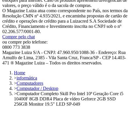
estoques para internet. Caso os produtos apresentem divergências de
valores, o preço válido é o da sacola de compras.
O Magazine Luiza atua como correspondente no País, nos termos da
Resolução CMN nº 4.935/2021, e encaminha propostas de cartão de
crédito e operações de crédito para a Luizacred S.A Sociedade de
Crédito, Financiamento e Investimento inscrita no CNPJ sob o nº
02.206.577/0001-80.
Compre pelo chat
ou compre pelo telefone:
0800 773 3838
Magazine Luiza S/A - CNPJ: 47.960.950/1088-36 - Endereço: Rua
Arnulfo de Lima, 2385 - Vila Santa Cruz, Franca/SP - CEP 14.403-
471 ® Magazine Luiza – Todos os direitos reservados.
Home
>
informática
>
Computadores
>
Computador / Desktop
>
Computador Completo Skill Pro Intel 10ª Geração Core i5
10400F 8GB DDR4 Placa de vídeo Geforce 2GB SSD
256GB Monitor 19.5" LED SP-049