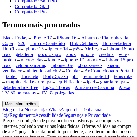
Computador Skill Pro
Computador Skill
Computador Pro
Termos mais procurados
Black Friday
–
iPhone 17
–
iPhone 16
–
Álbum de Figurinhas da
Copa
–
S26
–
Hub de Conteúdo
–
Hub Celulares
–
Hub Geladeira
–
Hub Tvs
–
iphone 15
–
iphone 14
–
ps5
–
Air Fryer
–
iphone 16 pro
max
–
geladeira
–
poco x7 pro
–
xbox
–
iphone
–
creatina
–
whey
protein
–
microondas
–
kindle
–
iphone 17 pro max
–
iphone 15 pro
max
–
celular samsung
–
iphone 16e
–
xbox series s
–
xiaomi
–
ventilador
–
nintendo switch 2
–
Celular
–
Ar Condicionado Portátil
–
tablet
–
Bicicleta
–
Body Splash
–
jbl
–
redmi note 14
–
tenis nike
–
maquina de lavar roupa
–
liquidificador
–
ipad
–
guarda roupa
–
geladeira frost free
–
fogão 4 bocas
–
Armário de Cozinha
–
Alexa
–
TV 50 polegadas
–
TV 32 polegadas
Mais informações
Blog da Lu
Nossas lojas
WhatsApp da Lu
Tenha sua
loja
Regulamento
Acessibilidade
Segurança e Privacidade
Preços e condições de pagamento exclusivos para compras via
internet, podendo variar nas lojas físicas. Ofertas válidas na compra
de até 5 peças de cada produto por cliente, até o término dos nossos