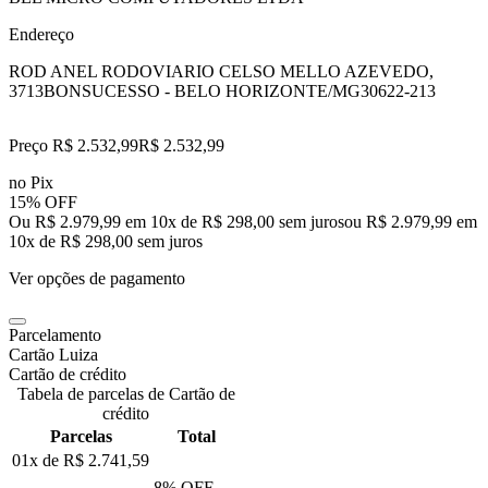
Endereço
ROD ANEL RODOVIARIO CELSO MELLO AZEVEDO,
3713
BONSUCESSO - BELO HORIZONTE/MG
30622-213
Preço R$ 2.532,99
R$
2.532
,
99
no Pix
15% OFF
Ou R$ 2.979,99 em 10x de R$ 298,00 sem juros
ou
R$ 2.979,99
em
10
x de
R$ 298,00
sem juros
Ver opções de pagamento
Parcelamento
Cartão Luiza
Cartão de crédito
Tabela de parcelas de Cartão de
crédito
Parcelas
Total
01x de
R$ 2.741,59
8
% OFF