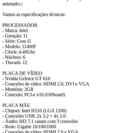
antenado:::
Vamos as especificações técnicas:
PROCESSADOR
- Marca: Intel
- Geração: 11
- Série: Core i5
- Modelo: 11400F
- Clock: 4.40Ghz
- Núcleos: 6
- Threads: 12
PLACA DE VÍDEO
- Nvidia Geforce GT 610
- Conexões de vídeo: HDMI 2.0, DVI e VGA
- Memória: 2GB
- Conexão: PCI-e x16 (Offboard)
PLACA MÃE
- Chipset: Intel H510 (LGA 1200)
- Conexões USB: 2x 3.2 + 4x 2.0
- Áudio: HD 7.1 canais com 3 conexões
- Rede: Gigabit 10/100/1000
- Conexões de vídeo: HDMI 2.0 e VGA