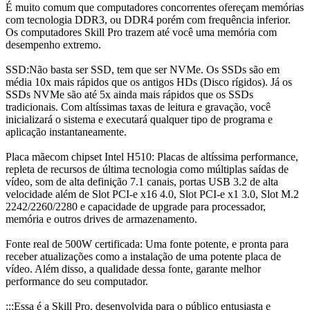
É muito comum que computadores concorrentes ofereçam memórias
com tecnologia DDR3, ou DDR4 porém com frequência inferior.
Os computadores Skill Pro trazem até você uma memória com
desempenho extremo.
SSD:Não basta ser SSD, tem que ser NVMe. Os SSDs são em
média 10x mais rápidos que os antigos HDs (Disco rígidos). Já os
SSDs NVMe são até 5x ainda mais rápidos que os SSDs
tradicionais. Com altíssimas taxas de leitura e gravação, você
inicializará o sistema e executará qualquer tipo de programa e
aplicação instantaneamente.
Placa mãecom chipset Intel H510: Placas de altíssima performance,
repleta de recursos de última tecnologia como múltiplas saídas de
vídeo, som de alta definição 7.1 canais, portas USB 3.2 de alta
velocidade além de Slot PCI-e x16 4.0, Slot PCI-e x1 3.0, Slot M.2
2242/2260/2280 e capacidade de upgrade para processador,
memória e outros drives de armazenamento.
Fonte real de 500W certificada: Uma fonte potente, e pronta para
receber atualizações como a instalação de uma potente placa de
vídeo. Além disso, a qualidade dessa fonte, garante melhor
performance do seu computador.
:::Essa é a Skill Pro, desenvolvida para o público entusiasta e