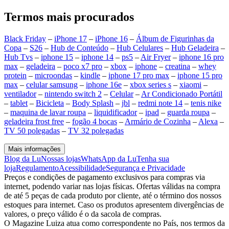
Termos mais procurados
Black Friday
–
iPhone 17
–
iPhone 16
–
Álbum de Figurinhas da
Copa
–
S26
–
Hub de Conteúdo
–
Hub Celulares
–
Hub Geladeira
–
Hub Tvs
–
iphone 15
–
iphone 14
–
ps5
–
Air Fryer
–
iphone 16 pro
max
–
geladeira
–
poco x7 pro
–
xbox
–
iphone
–
creatina
–
whey
protein
–
microondas
–
kindle
–
iphone 17 pro max
–
iphone 15 pro
max
–
celular samsung
–
iphone 16e
–
xbox series s
–
xiaomi
–
ventilador
–
nintendo switch 2
–
Celular
–
Ar Condicionado Portátil
–
tablet
–
Bicicleta
–
Body Splash
–
jbl
–
redmi note 14
–
tenis nike
–
maquina de lavar roupa
–
liquidificador
–
ipad
–
guarda roupa
–
geladeira frost free
–
fogão 4 bocas
–
Armário de Cozinha
–
Alexa
–
TV 50 polegadas
–
TV 32 polegadas
Mais informações
Blog da Lu
Nossas lojas
WhatsApp da Lu
Tenha sua
loja
Regulamento
Acessibilidade
Segurança e Privacidade
Preços e condições de pagamento exclusivos para compras via
internet, podendo variar nas lojas físicas. Ofertas válidas na compra
de até 5 peças de cada produto por cliente, até o término dos nossos
estoques para internet. Caso os produtos apresentem divergências de
valores, o preço válido é o da sacola de compras.
O Magazine Luiza atua como correspondente no País, nos termos da