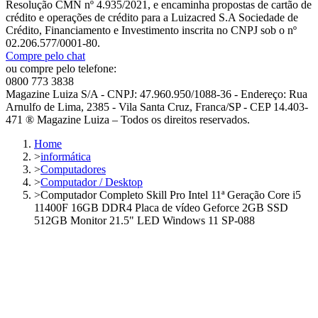
Resolução CMN nº 4.935/2021, e encaminha propostas de cartão de
crédito e operações de crédito para a Luizacred S.A Sociedade de
Crédito, Financiamento e Investimento inscrita no CNPJ sob o nº
02.206.577/0001-80.
Compre pelo chat
ou compre pelo telefone:
0800 773 3838
Magazine Luiza S/A - CNPJ: 47.960.950/1088-36 - Endereço: Rua
Arnulfo de Lima, 2385 - Vila Santa Cruz, Franca/SP - CEP 14.403-
471 ® Magazine Luiza – Todos os direitos reservados.
Home
>
informática
>
Computadores
>
Computador / Desktop
>
Computador Completo Skill Pro Intel 11ª Geração Core i5
11400F 16GB DDR4 Placa de vídeo Geforce 2GB SSD
512GB Monitor 21.5" LED Windows 11 SP-088