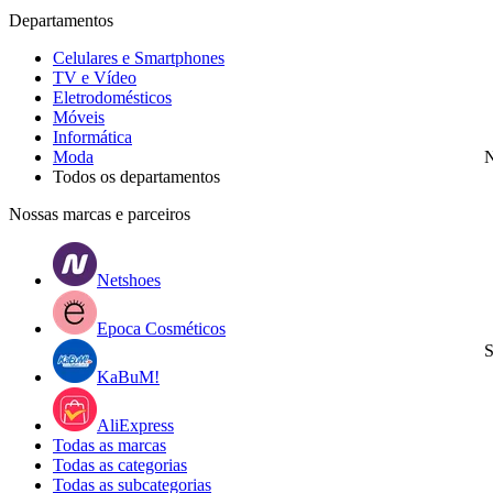
Departamentos
Celulares e Smartphones
TV e Vídeo
Eletrodomésticos
Móveis
Informática
Moda
N
Todos os departamentos
Nossas marcas e parceiros
Netshoes
Epoca Cosméticos
S
KaBuM!
AliExpress
Todas as marcas
Todas as categorias
Todas as subcategorias