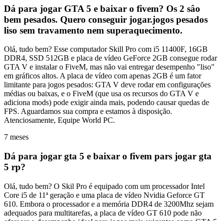
Dá para jogar GTA 5 e baixar o fivem? Os 2 sâo
bem pesados. Quero conseguir jogar.jogos pesados
liso sem travamento nem superaquecimento.
Olá, tudo bem? Esse computador Skill Pro com i5 11400F, 16GB
DDR4, SSD 512GB e placa de vídeo GeForce 2GB consegue rodar
GTA V e instalar o FiveM, mas não vai entregar desempenho "liso"
em gráficos altos. A placa de vídeo com apenas 2GB é um fator
limitante para jogos pesados: GTA V deve rodar em configurações
médias ou baixas, e o FiveM (que usa os recursos do GTA V e
adiciona mods) pode exigir ainda mais, podendo causar quedas de
FPS. Aguardamos sua compra e estamos à disposição.
Atenciosamente, Equipe World PC.
7 meses
Dá para jogar gta 5 e baixar o fivem pars jogar gta
5 rp?
Olá, tudo bem? O Skil Pro é equipado com um processador Intel
Core i5 de 11ª geração e uma placa de vídeo Nvidia Geforce GT
610. Embora o processador e a memória DDR4 de 3200Mhz sejam
adequados para multitarefas, a placa de vídeo GT 610 pode não