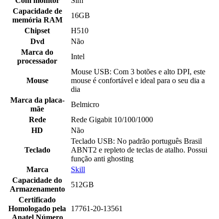
Com monitor
Sim
Capacidade de
16GB
memória RAM
Chipset
H510
Dvd
Não
Marca do
Intel
processador
Mouse USB: Com 3 botões e alto DPI, este
Mouse
mouse é confortável e ideal para o seu dia a
dia
Marca da placa-
Belmicro
mãe
Rede
Rede Gigabit 10/100/1000
HD
Não
Teclado USB: No padrão português Brasil
Teclado
ABNT2 e repleto de teclas de atalho. Possui
função anti ghosting
Marca
Skill
Capacidade do
512GB
Armazenamento
Certificado
Homologado pela
17761-20-13561
Anatel Número