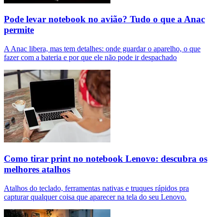
Pode levar notebook no avião? Tudo o que a Anac
permite
A Anac libera, mas tem detalhes: onde guardar o aparelho, o que
fazer com a bateria e por que ele não pode ir despachado
Como tirar print no notebook Lenovo: descubra os
melhores atalhos
Atalhos do teclado, ferramentas nativas e truques rápidos pra
capturar qualquer coisa que aparecer na tela do seu Lenovo.