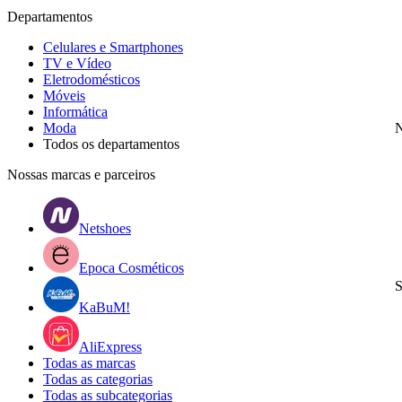
Departamentos
Celulares e Smartphones
TV e Vídeo
Eletrodomésticos
Móveis
Informática
Moda
N
Todos os departamentos
Nossas marcas e parceiros
Netshoes
Epoca Cosméticos
S
KaBuM!
AliExpress
Todas as marcas
Todas as categorias
Todas as subcategorias