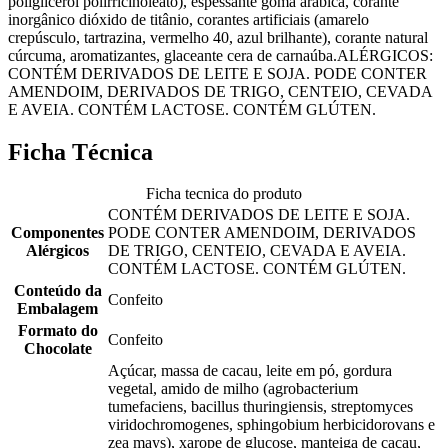
poliglicerol polirricinoleato), espessante goma arábica, corante
inorgânico dióxido de titânio, corantes artificiais (amarelo
crepúsculo, tartrazina, vermelho 40, azul brilhante), corante natural
cúrcuma, aromatizantes, glaceante cera de carnaúba.ALÉRGICOS:
CONTÉM DERIVADOS DE LEITE E SOJA. PODE CONTER
AMENDOIM, DERIVADOS DE TRIGO, CENTEIO, CEVADA
E AVEIA. CONTÉM LACTOSE. CONTÉM GLÚTEN.
Ficha Técnica
Ficha tecnica do produto
CONTÉM DERIVADOS DE LEITE E SOJA.
Componentes
PODE CONTER AMENDOIM, DERIVADOS
Alérgicos
DE TRIGO, CENTEIO, CEVADA E AVEIA.
CONTÉM LACTOSE. CONTÉM GLÚTEN.
Conteúdo da
Confeito
Embalagem
Formato do
Confeito
Chocolate
Açúcar, massa de cacau, leite em pó, gordura
vegetal, amido de milho (agrobacterium
tumefaciens, bacillus thuringiensis, streptomyces
viridochromogenes, sphingobium herbicidorovans e
zea mays), xarope de glucose, manteiga de cacau,