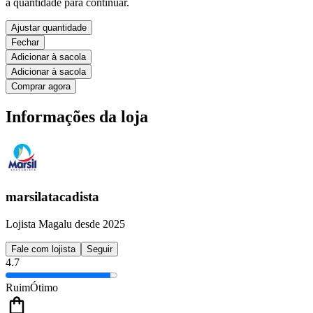
a quantidade para continuar.
Ajustar quantidade
Fechar
Adicionar à sacola
Adicionar à sacola
Comprar agora
Informações da loja
marsilatacadista
Lojista Magalu desde 2025
Fale com lojista
Seguir
4.7
Ruim
Ótimo