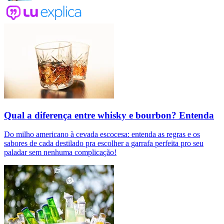
Qual a diferença entre whisky e bourbon? Entenda
Do milho americano à cevada escocesa: entenda as regras e os
sabores de cada destilado pra escolher a garrafa perfeita pro seu
paladar sem nenhuma complicação!