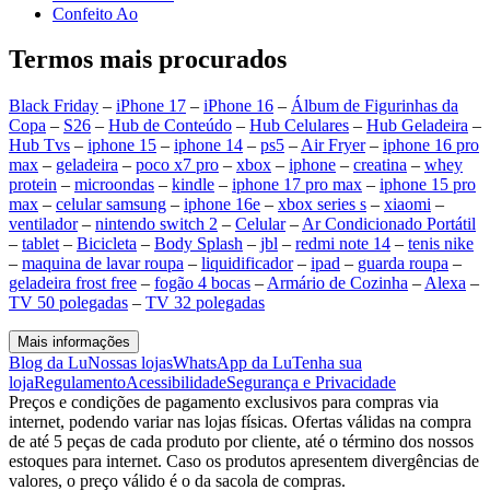
Confeito Ao
Termos mais procurados
Black Friday
–
iPhone 17
–
iPhone 16
–
Álbum de Figurinhas da
Copa
–
S26
–
Hub de Conteúdo
–
Hub Celulares
–
Hub Geladeira
–
Hub Tvs
–
iphone 15
–
iphone 14
–
ps5
–
Air Fryer
–
iphone 16 pro
max
–
geladeira
–
poco x7 pro
–
xbox
–
iphone
–
creatina
–
whey
protein
–
microondas
–
kindle
–
iphone 17 pro max
–
iphone 15 pro
max
–
celular samsung
–
iphone 16e
–
xbox series s
–
xiaomi
–
ventilador
–
nintendo switch 2
–
Celular
–
Ar Condicionado Portátil
–
tablet
–
Bicicleta
–
Body Splash
–
jbl
–
redmi note 14
–
tenis nike
–
maquina de lavar roupa
–
liquidificador
–
ipad
–
guarda roupa
–
geladeira frost free
–
fogão 4 bocas
–
Armário de Cozinha
–
Alexa
–
TV 50 polegadas
–
TV 32 polegadas
Mais informações
Blog da Lu
Nossas lojas
WhatsApp da Lu
Tenha sua
loja
Regulamento
Acessibilidade
Segurança e Privacidade
Preços e condições de pagamento exclusivos para compras via
internet, podendo variar nas lojas físicas. Ofertas válidas na compra
de até 5 peças de cada produto por cliente, até o término dos nossos
estoques para internet. Caso os produtos apresentem divergências de
valores, o preço válido é o da sacola de compras.