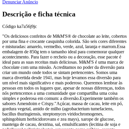
Denunciar Anúncio
Descrição e ficha técnica
Código
ka7a56j9jc
"Os deliciosos confeitos de M&M'S® de chocolate ao leite, cobertos
por uma fina e crocante casquinha colorida. São seis cores diferentes
e misturadas: amarelo, vermelho, verde, azul, laranja e marrom.Essa
embalagem de 850g tem o tamanho ideal para comemorar qualquer
acontecimento. Para fazer o recheio ou a decoração, esse pacote é
ideal para as suas receitas mais deliciosas. M&M'S é uma marca de
chocolate com uma missão. Acreditamos no poder da diversão para
criar um mundo onde todos se sintam pertencentes. Somos uma
marca divertida desde 1941, mas hoje levamos essa diversão para
um nível mais significativo e mais poderoso. Queremos lembrar às
pessoas em todos os lugares que, apesar de nossas diferenças, todos
nós pertencemos a uma comunidade que compartilha uma coisa
simples e poderosa em comum: a diversão.Experimente também os
sabores Amendoim e Crispy."Açúcar, massa de cacau, leite em pó,
gordura vegetal, amido de milho (agrobacterium tumefaciens,
bacillus thuringiensis, streptomyces viridochromogenes,
sphingobium herbicidorovans e zea mays), xarope de glucose,
manteiga de cacau, dextrina, sal, emulsificantes (lecitina de soja e