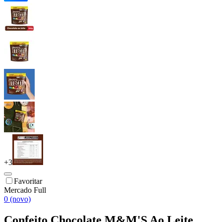
+
3
Favoritar
Mercado Full
0 (novo)
Confeito Chocolate M&M'S Ao Leite