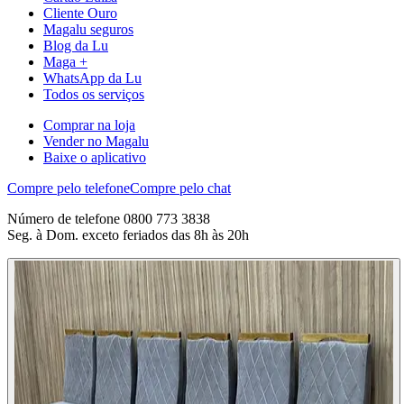
Cliente Ouro
Magalu seguros
Blog da Lu
Maga +
WhatsApp da Lu
Todos os serviços
Comprar na loja
Vender no Magalu
Baixe o aplicativo
Compre pelo telefone
Compre pelo chat
Número de telefone 0800 773 3838
Seg. à Dom. exceto feriados das 8h às 20h