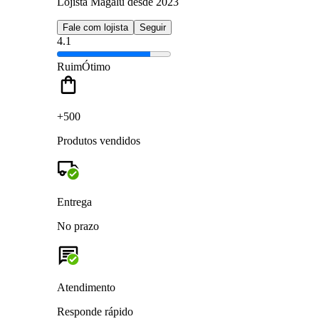
Lojista Magalu desde 2023
Fale com lojista
Seguir
4.1
Ruim
Ótimo
+500
Produtos vendidos
Entrega
No prazo
Atendimento
Responde rápido