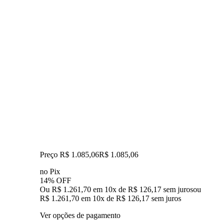
Preço R$ 1.085,06
R$
1.085
,
06
no Pix
14% OFF
Ou R$ 1.261,70 em 10x de R$ 126,17 sem juros
ou
R$ 1.261,70
em
10
x de
R$ 126,17
sem juros
Ver opções de pagamento