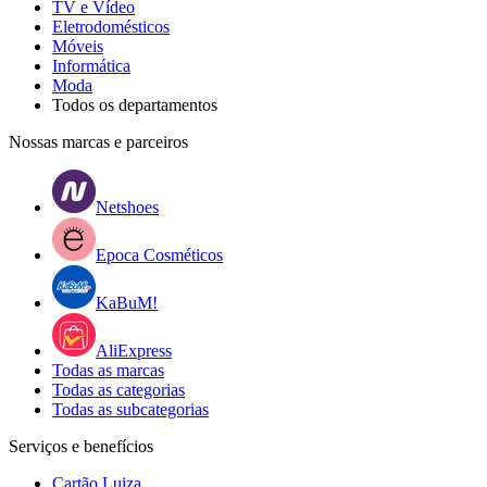
TV e Vídeo
Eletrodomésticos
Móveis
Informática
Moda
Todos os departamentos
Nossas marcas e parceiros
Netshoes
Epoca Cosméticos
KaBuM!
AliExpress
Todas as marcas
Todas as categorias
Todas as subcategorias
Serviços e benefícios
Cartão Luiza