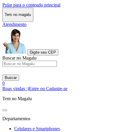
Pular para o conteudo principal
Tem no magalu
Atendimento
Digite seu CEP
Buscar no Magalu
Buscar
0
Boas vindas :)
Entre ou Cadastre-se
Tem no Magalu
Departamentos
Celulares e Smartphones