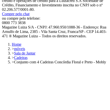
crédito e operações de crédito para a Luizacred S.A Sociedade de
Crédito, Financiamento e Investimento inscrita no CNPJ sob o nº
02.206.577/0001-80.
Compre pelo chat
ou compre pelo telefone:
0800 773 3838
Magazine Luiza S/A - CNPJ: 47.960.950/1088-36 - Endereço: Rua
Arnulfo de Lima, 2385 - Vila Santa Cruz, Franca/SP - CEP 14.403-
471 ® Magazine Luiza – Todos os direitos reservados.
Home
>
móveis
>
Sala de Jantar
>
Cadeiras
>
Conjunto com 4 Cadeiras Concórdia Floral e Preto - Mobly