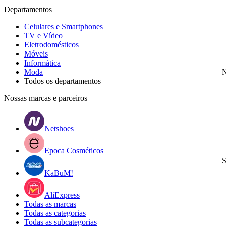
Departamentos
Celulares e Smartphones
TV e Vídeo
Eletrodomésticos
Móveis
Informática
Moda
N
Todos os departamentos
Nossas marcas e parceiros
Netshoes
Epoca Cosméticos
S
KaBuM!
AliExpress
Todas as marcas
Todas as categorias
Todas as subcategorias