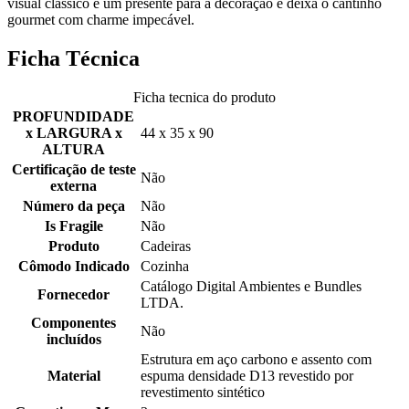
visual clássico é um presente para a decoração e deixa o cantinho
gourmet com charme impecável.
Ficha Técnica
Ficha tecnica do produto
PROFUNDIDADE
x LARGURA x
44 x 35 x 90
ALTURA
Certificação de teste
Não
externa
Número da peça
Não
Is Fragile
Não
Produto
Cadeiras
Cômodo Indicado
Cozinha
Catálogo Digital Ambientes e Bundles
Fornecedor
LTDA.
Componentes
Não
incluídos
Estrutura em aço carbono e assento com
Material
espuma densidade D13 revestido por
revestimento sintético