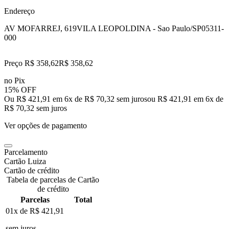
Endereço
AV MOFARREJ, 619
VILA LEOPOLDINA - Sao Paulo/SP
05311-
000
Preço R$ 358,62
R$
358
,
62
no Pix
15% OFF
Ou R$ 421,91 em 6x de R$ 70,32 sem juros
ou
R$ 421,91
em
6
x de
R$ 70,32
sem juros
Ver opções de pagamento
Parcelamento
Cartão Luiza
Cartão de crédito
Tabela de parcelas de Cartão
de crédito
Parcelas
Total
01x de
R$ 421,91
sem juros