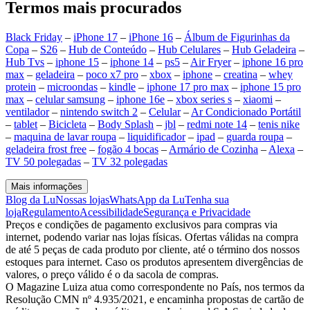
Termos mais procurados
Black Friday
–
iPhone 17
–
iPhone 16
–
Álbum de Figurinhas da
Copa
–
S26
–
Hub de Conteúdo
–
Hub Celulares
–
Hub Geladeira
–
Hub Tvs
–
iphone 15
–
iphone 14
–
ps5
–
Air Fryer
–
iphone 16 pro
max
–
geladeira
–
poco x7 pro
–
xbox
–
iphone
–
creatina
–
whey
protein
–
microondas
–
kindle
–
iphone 17 pro max
–
iphone 15 pro
max
–
celular samsung
–
iphone 16e
–
xbox series s
–
xiaomi
–
ventilador
–
nintendo switch 2
–
Celular
–
Ar Condicionado Portátil
–
tablet
–
Bicicleta
–
Body Splash
–
jbl
–
redmi note 14
–
tenis nike
–
maquina de lavar roupa
–
liquidificador
–
ipad
–
guarda roupa
–
geladeira frost free
–
fogão 4 bocas
–
Armário de Cozinha
–
Alexa
–
TV 50 polegadas
–
TV 32 polegadas
Mais informações
Blog da Lu
Nossas lojas
WhatsApp da Lu
Tenha sua
loja
Regulamento
Acessibilidade
Segurança e Privacidade
Preços e condições de pagamento exclusivos para compras via
internet, podendo variar nas lojas físicas. Ofertas válidas na compra
de até 5 peças de cada produto por cliente, até o término dos nossos
estoques para internet. Caso os produtos apresentem divergências de
valores, o preço válido é o da sacola de compras.
O Magazine Luiza atua como correspondente no País, nos termos da
Resolução CMN nº 4.935/2021, e encaminha propostas de cartão de