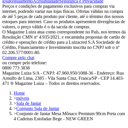
loja
Regulamento
Acessibilidade
Segurança e Privacidade
Preços e condições de pagamento exclusivos para compras via
internet, podendo variar nas lojas físicas. Ofertas válidas na compra
de até 5 peças de cada produto por cliente, até o término dos nossos
estoques para internet. Caso os produtos apresentem divergências de
valores, o preço válido é o da sacola de compras.
O Magazine Luiza atua como correspondente no País, nos termos da
Resolução CMN nº 4.935/2021, e encaminha propostas de cartão de
crédito e operações de crédito para a Luizacred S.A Sociedade de
Crédito, Financiamento e Investimento inscrita no CNPJ sob o nº
02.206.577/0001-80.
Compre pelo chat
ou compre pelo telefone:
0800 773 3838
Magazine Luiza S/A - CNPJ: 47.960.950/1088-36 - Endereço: Rua
Arnulfo de Lima, 2385 - Vila Santa Cruz, Franca/SP - CEP 14.403-
471 ® Magazine Luiza – Todos os direitos reservados.
Home
>
móveis
>
Sala de Jantar
>
Conjunto Sala de Jantar
>
Conjunto de Jantar Mesa Mônaco Premium 90cm Preta com
4 Cadeiras Estofadas Bege - NEW GREEN