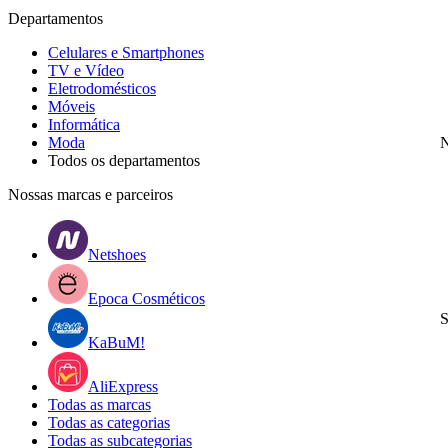
Departamentos
Celulares e Smartphones
TV e Vídeo
Eletrodomésticos
Móveis
Informática
Moda
N
Todos os departamentos
Nossas marcas e parceiros
Netshoes
Epoca Cosméticos
S
KaBuM!
AliExpress
Todas as marcas
Todas as categorias
Todas as subcategorias