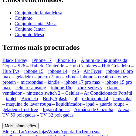
Conjunto de Jantar Mesa
Conjunto
Conjunto Jantar Mesa
Conjunto Jantar
Conjunto Mesa
Termos mais procurados
Black Friday
–
iPhone 17
–
iPhone 16
–
Álbum de Figurinhas da
Copa
–
S26
–
Hub de Conteúdo
–
Hub Celulares
–
Hub Geladeira
–
Hub Tvs
–
iphone 15
–
iphone 14
–
ps5
–
Air Fryer
–
iphone 16 pro
max
–
geladeira
–
poco x7 pro
–
xbox
–
iphone
–
creatina
–
whey
protein
–
microondas
–
kindle
–
iphone 17 pro max
–
iphone 15 pro
max
–
celular samsung
–
iphone 16e
–
xbox series s
–
xiaomi
–
ventilador
–
nintendo switch 2
–
Celular
–
Ar Condicionado Portátil
–
tablet
–
Bicicleta
–
Body Splash
–
jbl
–
redmi note 14
–
tenis nike
–
maquina de lavar roupa
–
liquidificador
–
ipad
–
guarda roupa
–
geladeira frost free
–
fogão 4 bocas
–
Armário de Cozinha
–
Alexa
–
TV 50 polegadas
–
TV 32 polegadas
Mais informações
Blog da Lu
Nossas lojas
WhatsApp da Lu
Tenha sua