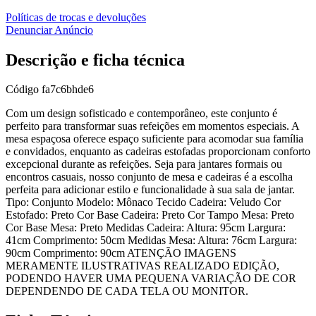
Políticas de trocas e devoluções
Denunciar Anúncio
Descrição e ficha técnica
Código
fa7c6bhde6
Com um design sofisticado e contemporâneo, este conjunto é
perfeito para transformar suas refeições em momentos especiais. A
mesa espaçosa oferece espaço suficiente para acomodar sua família
e convidados, enquanto as cadeiras estofadas proporcionam conforto
excepcional durante as refeições. Seja para jantares formais ou
encontros casuais, nosso conjunto de mesa e cadeiras é a escolha
perfeita para adicionar estilo e funcionalidade à sua sala de jantar.
Tipo: Conjunto Modelo: Mônaco Tecido Cadeira: Veludo Cor
Estofado: Preto Cor Base Cadeira: Preto Cor Tampo Mesa: Preto
Cor Base Mesa: Preto Medidas Cadeira: Altura: 95cm Largura:
41cm Comprimento: 50cm Medidas Mesa: Altura: 76cm Largura:
90cm Comprimento: 90cm ATENÇÃO IMAGENS
MERAMENTE ILUSTRATIVAS REALIZADO EDIÇÃO,
PODENDO HAVER UMA PEQUENA VARIAÇÃO DE COR
DEPENDENDO DE CADA TELA OU MONITOR.