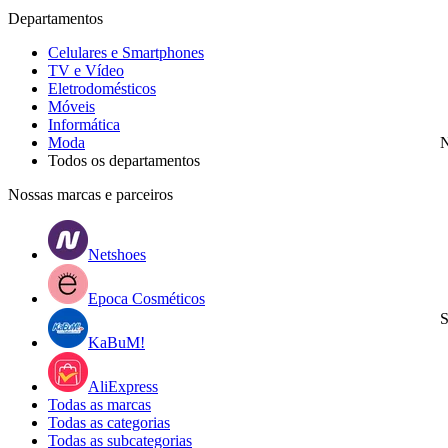
Departamentos
Celulares e Smartphones
TV e Vídeo
Eletrodomésticos
Móveis
Informática
Moda
N
Todos os departamentos
Nossas marcas e parceiros
Netshoes
Epoca Cosméticos
S
KaBuM!
AliExpress
Todas as marcas
Todas as categorias
Todas as subcategorias