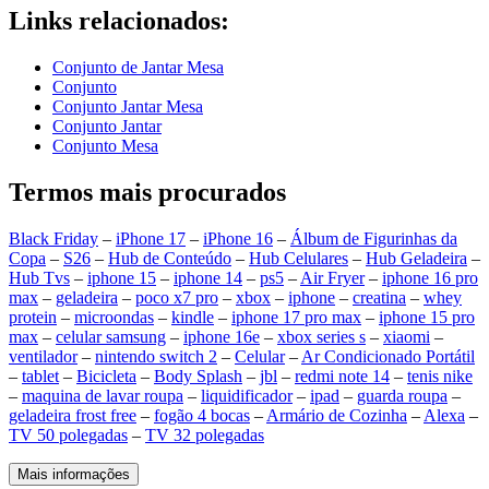
Links relacionados:
Conjunto de Jantar Mesa
Conjunto
Conjunto Jantar Mesa
Conjunto Jantar
Conjunto Mesa
Termos mais procurados
Black Friday
–
iPhone 17
–
iPhone 16
–
Álbum de Figurinhas da
Copa
–
S26
–
Hub de Conteúdo
–
Hub Celulares
–
Hub Geladeira
–
Hub Tvs
–
iphone 15
–
iphone 14
–
ps5
–
Air Fryer
–
iphone 16 pro
max
–
geladeira
–
poco x7 pro
–
xbox
–
iphone
–
creatina
–
whey
protein
–
microondas
–
kindle
–
iphone 17 pro max
–
iphone 15 pro
max
–
celular samsung
–
iphone 16e
–
xbox series s
–
xiaomi
–
ventilador
–
nintendo switch 2
–
Celular
–
Ar Condicionado Portátil
–
tablet
–
Bicicleta
–
Body Splash
–
jbl
–
redmi note 14
–
tenis nike
–
maquina de lavar roupa
–
liquidificador
–
ipad
–
guarda roupa
–
geladeira frost free
–
fogão 4 bocas
–
Armário de Cozinha
–
Alexa
–
TV 50 polegadas
–
TV 32 polegadas
Mais informações