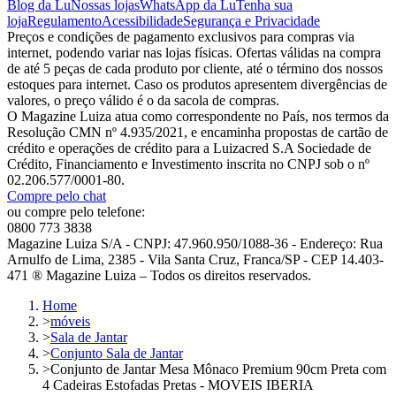
Blog da Lu
Nossas lojas
WhatsApp da Lu
Tenha sua
loja
Regulamento
Acessibilidade
Segurança e Privacidade
Preços e condições de pagamento exclusivos para compras via
internet, podendo variar nas lojas físicas. Ofertas válidas na compra
de até 5 peças de cada produto por cliente, até o término dos nossos
estoques para internet. Caso os produtos apresentem divergências de
valores, o preço válido é o da sacola de compras.
O Magazine Luiza atua como correspondente no País, nos termos da
Resolução CMN nº 4.935/2021, e encaminha propostas de cartão de
crédito e operações de crédito para a Luizacred S.A Sociedade de
Crédito, Financiamento e Investimento inscrita no CNPJ sob o nº
02.206.577/0001-80.
Compre pelo chat
ou compre pelo telefone:
0800 773 3838
Magazine Luiza S/A - CNPJ: 47.960.950/1088-36 - Endereço: Rua
Arnulfo de Lima, 2385 - Vila Santa Cruz, Franca/SP - CEP 14.403-
471 ® Magazine Luiza – Todos os direitos reservados.
Home
>
móveis
>
Sala de Jantar
>
Conjunto Sala de Jantar
>
Conjunto de Jantar Mesa Mônaco Premium 90cm Preta com
4 Cadeiras Estofadas Pretas - MOVEIS IBERIA