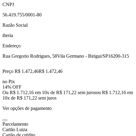
CNPJ
56.419.755/0001-80
Razão Social
iberia
Endereço
Rua Gregorio Rodrigues, 58
Vila Germano - Birigui/SP
16200-315
Preço R$ 1.472,46
R$
1.472
,
46
no Pix
14% OFF
Ou R$ 1.712,16 em 10x de R$ 171,22 sem juros
ou
R$ 1.712,16
em
10
x de
R$ 171,22
sem juros
Ver opções de pagamento
Parcelamento
Cartão Luiza
Cartão de crédito