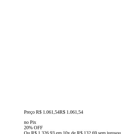
Preço R$ 1.061,54
R$
1.061
,
54
no Pix
20% OFF
Ou R$ 1.326,93 em 10x de R$ 132,69 sem juros
ou