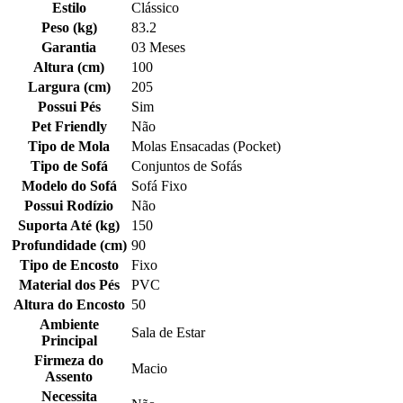
Estilo
Clássico
Peso (kg)
83.2
Garantia
03 Meses
Altura (cm)
100
Largura (cm)
205
Possui Pés
Sim
Pet Friendly
Não
Tipo de Mola
Molas Ensacadas (Pocket)
Tipo de Sofá
Conjuntos de Sofás
Modelo do Sofá
Sofá Fixo
Possui Rodízio
Não
Suporta Até (kg)
150
Profundidade (cm)
90
Tipo de Encosto
Fixo
Material dos Pés
PVC
Altura do Encosto
50
Ambiente
Sala de Estar
Principal
Firmeza do
Macio
Assento
Necessita