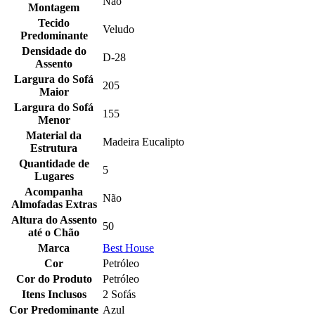
Não
Montagem
Tecido
Veludo
Predominante
Densidade do
D-28
Assento
Largura do Sofá
205
Maior
Largura do Sofá
155
Menor
Material da
Madeira Eucalipto
Estrutura
Quantidade de
5
Lugares
Acompanha
Não
Almofadas Extras
Altura do Assento
50
até o Chão
Marca
Best House
Cor
Petróleo
Cor do Produto
Petróleo
Itens Inclusos
2 Sofás
Cor Predominante
Azul