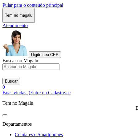
Pular para o conteudo principal
Tem no magalu
Atendimento
Digite seu CEP
Buscar no Magalu
Buscar
0
Boas vindas :)
Entre ou Cadastre-se
Tem no Magalu
D
Departamentos
Celulares e Smartphones