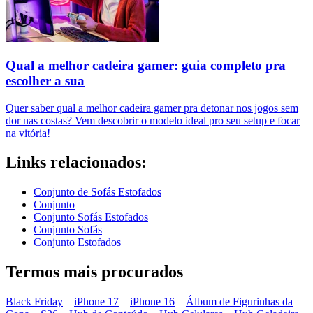
Qual a melhor cadeira gamer: guia completo pra
escolher a sua
Quer saber qual a melhor cadeira gamer pra detonar nos jogos sem
dor nas costas? Vem descobrir o modelo ideal pro seu setup e focar
na vitória!
Links relacionados:
Conjunto de Sofás Estofados
Conjunto
Conjunto Sofás Estofados
Conjunto Sofás
Conjunto Estofados
Termos mais procurados
Black Friday
–
iPhone 17
–
iPhone 16
–
Álbum de Figurinhas da