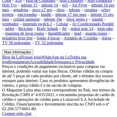
Copa
–
S26
–
Hub de Conteúdo
–
Hub Celulares
–
Hub Geladeira
–
Hub Tvs
–
iphone 15
–
iphone 14
–
ps5
–
Air Fryer
–
iphone 16 pro
max
–
geladeira
–
poco x7 pro
–
xbox
–
iphone
–
creatina
–
whey
protein
–
microondas
–
kindle
–
iphone 17 pro max
–
iphone 15 pro
max
–
celular samsung
–
iphone 16e
–
xbox series s
–
xiaomi
–
ventilador
–
nintendo switch 2
–
Celular
–
Ar Condicionado Portátil
–
tablet
–
Bicicleta
–
Body Splash
–
jbl
–
redmi note 14
–
tenis nike
–
maquina de lavar roupa
–
liquidificador
–
ipad
–
guarda roupa
–
geladeira frost free
–
fogão 4 bocas
–
Armário de Cozinha
–
Alexa
–
TV 50 polegadas
–
TV 32 polegadas
Mais informações
Blog da Lu
Nossas lojas
WhatsApp da Lu
Tenha sua
loja
Regulamento
Acessibilidade
Segurança e Privacidade
Preços e condições de pagamento exclusivos para compras via
internet, podendo variar nas lojas físicas. Ofertas válidas na compra
de até 5 peças de cada produto por cliente, até o término dos nossos
estoques para internet. Caso os produtos apresentem divergências de
valores, o preço válido é o da sacola de compras.
O Magazine Luiza atua como correspondente no País, nos termos da
Resolução CMN nº 4.935/2021, e encaminha propostas de cartão de
crédito e operações de crédito para a Luizacred S.A Sociedade de
Crédito, Financiamento e Investimento inscrita no CNPJ sob o nº
02.206.577/0001-80.
Compre pelo chat