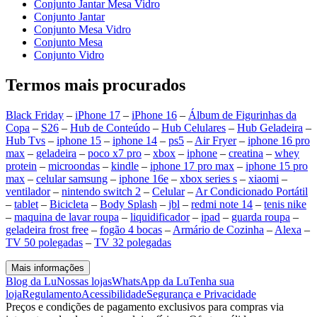
Conjunto Jantar Mesa Vidro
Conjunto Jantar
Conjunto Mesa Vidro
Conjunto Mesa
Conjunto Vidro
Termos mais procurados
Black Friday
–
iPhone 17
–
iPhone 16
–
Álbum de Figurinhas da
Copa
–
S26
–
Hub de Conteúdo
–
Hub Celulares
–
Hub Geladeira
–
Hub Tvs
–
iphone 15
–
iphone 14
–
ps5
–
Air Fryer
–
iphone 16 pro
max
–
geladeira
–
poco x7 pro
–
xbox
–
iphone
–
creatina
–
whey
protein
–
microondas
–
kindle
–
iphone 17 pro max
–
iphone 15 pro
max
–
celular samsung
–
iphone 16e
–
xbox series s
–
xiaomi
–
ventilador
–
nintendo switch 2
–
Celular
–
Ar Condicionado Portátil
–
tablet
–
Bicicleta
–
Body Splash
–
jbl
–
redmi note 14
–
tenis nike
–
maquina de lavar roupa
–
liquidificador
–
ipad
–
guarda roupa
–
geladeira frost free
–
fogão 4 bocas
–
Armário de Cozinha
–
Alexa
–
TV 50 polegadas
–
TV 32 polegadas
Mais informações
Blog da Lu
Nossas lojas
WhatsApp da Lu
Tenha sua
loja
Regulamento
Acessibilidade
Segurança e Privacidade
Preços e condições de pagamento exclusivos para compras via