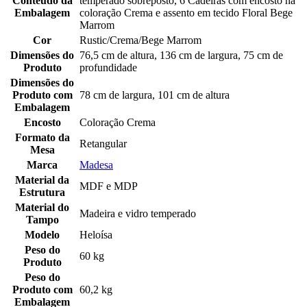
Conteúdo da
temperado sobreposto, 6 Cadeiras com encosto na
Embalagem
coloração Crema e assento em tecido Floral Bege
Marrom
Cor
Rustic/Crema/Bege Marrom
Dimensões do
76,5 cm de altura, 136 cm de largura, 75 cm de
Produto
profundidade
Dimensões do
Produto com
78 cm de largura, 101 cm de altura
Embalagem
Encosto
Coloração Crema
Formato da
Retangular
Mesa
Marca
Madesa
Material da
MDF e MDP
Estrutura
Material do
Madeira e vidro temperado
Tampo
Modelo
Heloísa
Peso do
60 kg
Produto
Peso do
Produto com
60,2 kg
Embalagem