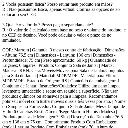
2 Vocês possuem física? Posso retirar meu produto em mãos?
R.: Não possuímos física, apenas virtual. Confira as opções de ao
colocar o seu CEP.
3 Qual é o valor do ? Posso pagar separadamente?
R.: O valor do é calculado com base no peso e volume do produto, e
no CEP de destino. Você pode calcular o valor e prazo de no
simulador.
COR: Marrom | Garantia: 3 meses contra de fabricação | Dimensões
- Altura: 76,5 cm | Dimensões - Largura: 136 cm | Dimensões -
Profundidade: 75 cm | Peso aproximado: 60 kg | Quantidade de
Lugares: 6 lugares | Produto: Conjunto Sala de Jantar | Marca:
Madesa | RBN: Casa/Móveis/Móveis para Sala de Jantar/Conjuntos
para Sala de Jantar | Material: MDP/MDF | Material para Filtro:
MDP/MDF | Estado de Origem: RS | Conteúdo da embalagem: 1
Conjunto de Jantar | Instruções/Cuidados: Utilize um pano limpo,
levemente umedecido e seque em seguida a superfície. Não usar
produtos químicos ou abrasivos para a limpeza. Recomendamos
polir seu móvel com lustra-móveis duas a três vezes por ano. | Nome
do Simples no Fornecedor: Conjunto Sala de Jantar Mesa Tampo de
Vidro 6 Cadeiras Rustic/Crema/Bege Marrom Heloísa Madesa |
Produto precisa de Montagem?: Sim | Descrição do Tamanho: 76,5
cm x 136 cm x 75 cm | Comprimento Produto Com Embalagem
(cm): | Largura Produto Com Embalagem (cm): 78 | Altura do