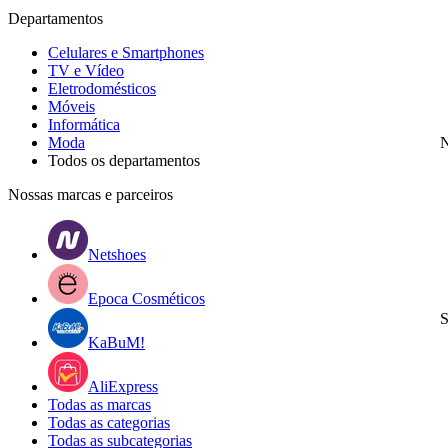
Departamentos
Celulares e Smartphones
TV e Vídeo
Eletrodomésticos
Móveis
Informática
Moda
N
Todos os departamentos
Nossas marcas e parceiros
Netshoes
Epoca Cosméticos
S
KaBuM!
AliExpress
Todas as marcas
Todas as categorias
Todas as subcategorias