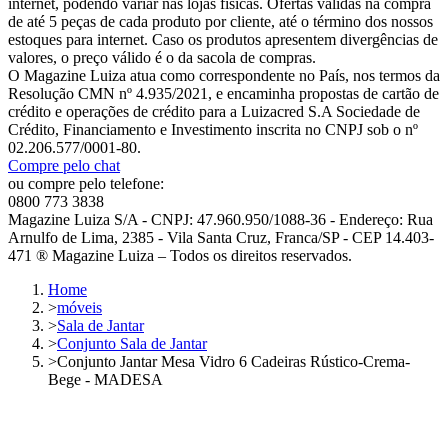
internet, podendo variar nas lojas físicas. Ofertas válidas na compra
de até 5 peças de cada produto por cliente, até o término dos nossos
estoques para internet. Caso os produtos apresentem divergências de
valores, o preço válido é o da sacola de compras.
O Magazine Luiza atua como correspondente no País, nos termos da
Resolução CMN nº 4.935/2021, e encaminha propostas de cartão de
crédito e operações de crédito para a Luizacred S.A Sociedade de
Crédito, Financiamento e Investimento inscrita no CNPJ sob o nº
02.206.577/0001-80.
Compre pelo chat
ou compre pelo telefone:
0800 773 3838
Magazine Luiza S/A - CNPJ: 47.960.950/1088-36 - Endereço: Rua
Arnulfo de Lima, 2385 - Vila Santa Cruz, Franca/SP - CEP 14.403-
471 ® Magazine Luiza – Todos os direitos reservados.
Home
>
móveis
>
Sala de Jantar
>
Conjunto Sala de Jantar
>
Conjunto Jantar Mesa Vidro 6 Cadeiras Rústico-Crema-
Bege - MADESA