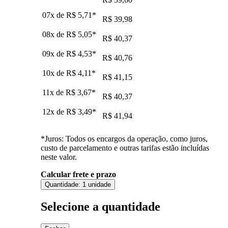
07x de
R$ 5,71
*
R$ 39,98
08x de
R$ 5,05
*
R$ 40,37
09x de
R$ 4,53
*
R$ 40,76
10x de
R$ 4,11
*
R$ 41,15
11x de
R$ 3,67
*
R$ 40,37
12x de
R$ 3,49
*
R$ 41,94
*Juros: Todos os encargos da operação, como juros,
custo de parcelamento e outras tarifas estão incluídas
neste valor.
Calcular frete e prazo
Quantidade:
1 unidade
Selecione a quantidade