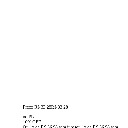
Preço R$ 33,28
R$
33
,
28
no Pix
10% OFF
Ou 1x de R$ 36,98 sem juros
ou
1
x de
R$ 36,98
sem