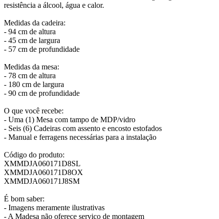
resistência a álcool, água e calor.
Medidas da cadeira:
- 94 cm de altura
- 45 cm de largura
- 57 cm de profundidade
Medidas da mesa:
- 78 cm de altura
- 180 cm de largura
- 90 cm de profundidade
O que você recebe:
- Uma (1) Mesa com tampo de MDP/vidro
- Seis (6) Cadeiras com assento e encosto estofados
- Manual e ferragens necessárias para a instalação
Código do produto:
XMMDJA060171D8SL
XMMDJA060171D8OX
XMMDJA060171J8SM
É bom saber:
- Imagens meramente ilustrativas
- A Madesa não oferece serviço de montagem