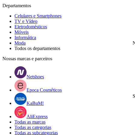
Departamentos
Celulares e Smartphones
TV e Vídeo
Eletrodomésticos
Móveis
Informática
Moda
N
Todos os departamentos
Nossas marcas e parceiros
Netshoes
Epoca Cosméticos
S
KaBuM!
AliExpress
Todas as marcas
Todas as categorias
Todas as subcategorias