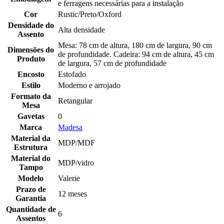
e ferragens necessárias para a instalação
Cor
Rustic/Preto/Oxford
Densidade do
Alta densidade
Assento
Mesa: 78 cm de altura, 180 cm de largura, 90 cm
Dimensões do
de profundidade. Cadeira: 94 cm de altura, 45 cm
Produto
de largura, 57 cm de profundidade
Encosto
Estofado
Estilo
Moderno e arrojado
Formato da
Retangular
Mesa
Gavetas
0
Marca
Madesa
Material da
MDP/MDF
Estrutura
Material do
MDP/vidro
Tampo
Modelo
Valerie
Prazo de
12 meses
Garantia
Quantidade de
6
Assentos