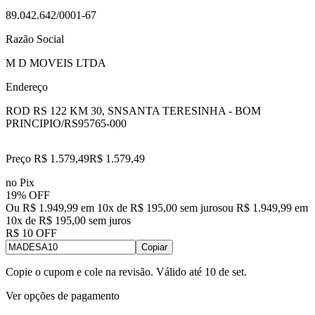
89.042.642/0001-67
Razão Social
M D MOVEIS LTDA
Endereço
ROD RS 122 KM 30, SN
SANTA TERESINHA - BOM
PRINCIPIO/RS
95765-000
Preço R$ 1.579,49
R$
1.579
,
49
no Pix
19% OFF
Ou R$ 1.949,99 em 10x de R$ 195,00 sem juros
ou
R$ 1.949,99
em
10
x de
R$ 195,00
sem juros
R$ 10 OFF
Copiar
Copie o cupom e cole na revisão. Válido até
10 de set
.
Ver opções de pagamento