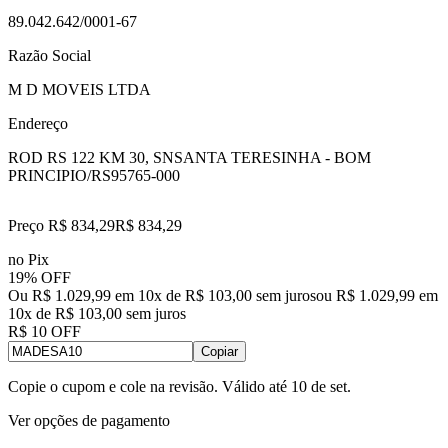
89.042.642/0001-67
Razão Social
M D MOVEIS LTDA
Endereço
ROD RS 122 KM 30, SN
SANTA TERESINHA - BOM
PRINCIPIO/RS
95765-000
Preço R$ 834,29
R$
834
,
29
no Pix
19% OFF
Ou R$ 1.029,99 em 10x de R$ 103,00 sem juros
ou
R$ 1.029,99
em
10
x de
R$ 103,00
sem juros
R$ 10 OFF
Copiar
Copie o cupom e cole na revisão. Válido até
10 de set
.
Ver opções de pagamento