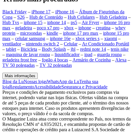
Black Friday
–
iPhone 17
–
iPhone 16
–
Álbum de Figurinhas da
Copa
–
S26
–
Hub de Conteúdo
–
Hub Celulares
–
Hub Geladeira
–
Hub Tvs
–
iphone 15
–
iphone 14
–
ps5
–
Air Fryer
–
iphone 16 pro
max
–
geladeira
–
poco x7 pro
–
xbox
–
iphone
–
creatina
–
whey
protein
–
microondas
–
kindle
–
iphone 17 pro max
–
iphone 15 pro
max
–
celular samsung
–
iphone 16e
–
xbox series s
–
xiaomi
–
ventilador
–
nintendo switch 2
–
Celular
–
Ar Condicionado Portátil
–
tablet
–
Bicicleta
–
Body Splash
–
jbl
–
redmi note 14
–
tenis nike
–
maquina de lavar roupa
–
liquidificador
–
ipad
–
guarda roupa
–
geladeira frost free
–
fogão 4 bocas
–
Armário de Cozinha
–
Alexa
–
TV 50 polegadas
–
TV 32 polegadas
Mais informações
Blog da Lu
Nossas lojas
WhatsApp da Lu
Tenha sua
loja
Regulamento
Acessibilidade
Segurança e Privacidade
Preços e condições de pagamento exclusivos para compras via
internet, podendo variar nas lojas físicas. Ofertas válidas na compra
de até 5 peças de cada produto por cliente, até o término dos nossos
estoques para internet. Caso os produtos apresentem divergências de
valores, o preço válido é o da sacola de compras.
O Magazine Luiza atua como correspondente no País, nos termos da
Resolução CMN nº 4.935/2021, e encaminha propostas de cartão de
crédito e operações de crédito para a Luizacred S.A Sociedade de