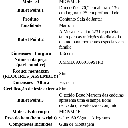
Material
MDP/MDF
Dimensões: 76,5 cm altura x 136
Bullet Point 1
cm largura x 75 cm profundidade
Produto
Conjunto Sala de Jantar
Tonalidade
Marrom
A Mesa de Jantar 5231 é perfeita
tanto para as refeições do dia a dia
Bullet Point 2
quanto para momentos especiais em
família.
Dimensões - Largura
136 cm
Número da peça
XMMDJA060169S1FB
(part_number)
Requer montagem
Sim
(REQUIRES_ASSEMBLY)
Dimensões - Altura
76,5 cm
Certificação de teste externa
Sim
O tecido Bege Marrom das cadeiras
Bullet Point 3
apresenta uma estampa floral
delicada que valoriza o conjunto.
Materiais do corpo
MDP/MDF
Peso do item (item_weight)
value=60.98;unit=kilograms
Componetes Incluidos
Guia de Montagem