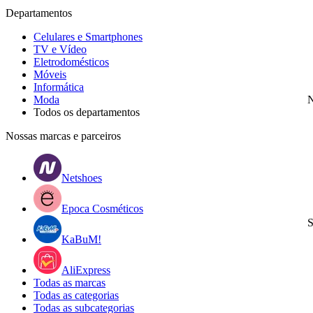
Departamentos
Celulares e Smartphones
TV e Vídeo
Eletrodomésticos
Móveis
Informática
Moda
N
Todos os departamentos
Nossas marcas e parceiros
Netshoes
Epoca Cosméticos
S
KaBuM!
AliExpress
Todas as marcas
Todas as categorias
Todas as subcategorias