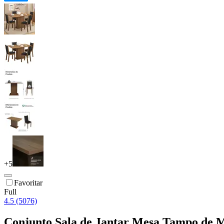
+
5
Favoritar
Full
4.5 (5076)
Conjunto Sala de Jantar Mesa Tampo de M