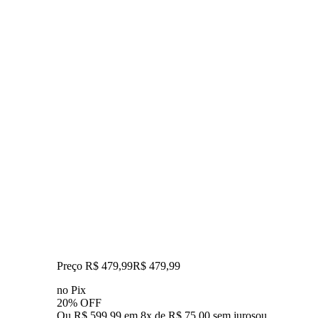
Preço R$ 479,99
R$
479
,
99
no Pix
20% OFF
Ou R$ 599,99 em 8x de R$ 75,00 sem juros
ou