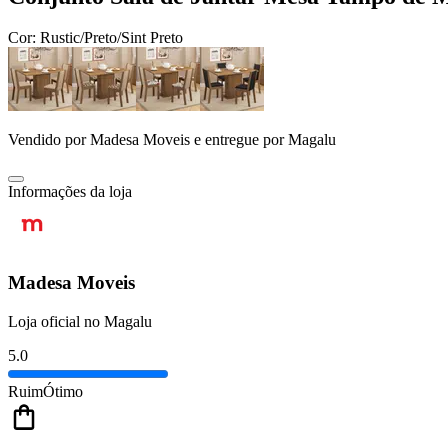
Cor:
Rustic/Preto/Sint Preto
Vendido por
Madesa Moveis
e entregue por
Magalu
Informações da loja
Madesa Moveis
Loja oficial no Magalu
5.0
Ruim
Ótimo