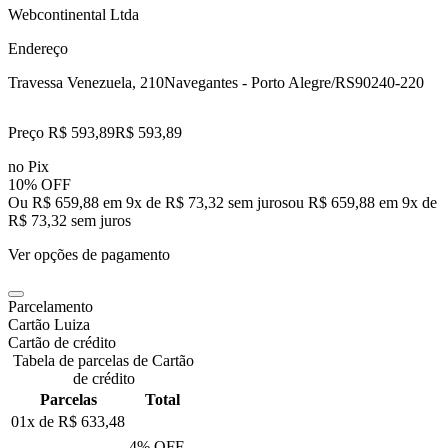
Webcontinental Ltda
Endereço
Travessa Venezuela, 210
Navegantes - Porto Alegre/RS
90240-220
Preço R$ 593,89
R$
593
,
89
no Pix
10% OFF
Ou R$ 659,88 em 9x de R$ 73,32 sem juros
ou
R$ 659,88
em
9
x de
R$ 73,32
sem juros
Ver opções de pagamento
Parcelamento
Cartão Luiza
Cartão de crédito
Tabela de parcelas de Cartão
de crédito
Parcelas
Total
01x de
R$ 633,48
4
% OFF