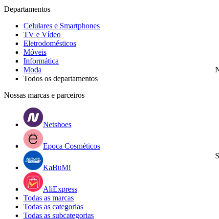
Departamentos
Celulares e Smartphones
TV e Vídeo
Eletrodomésticos
Móveis
Informática
Moda
N
Todos os departamentos
Nossas marcas e parceiros
Netshoes
Epoca Cosméticos
S
KaBuM!
AliExpress
Todas as marcas
Todas as categorias
Todas as subcategorias