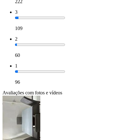
222
3
109
2
60
1
96
Avaliações com fotos e vídeos