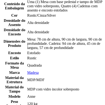
Uma (1) Mesa com base pedestal e tampo de MDP
Conteúdo da
com vidro sobreposto, Quatro (4) Cadeiras com
Embalagem
assento e encosto estofados
Cor
Rustic/Cinza/Silver
Densidade do
Alta densidade
Assento
Densidade do
Alta densidade
Encosto
Mesa: 78 cm de altura, 90 cm de largura, 90 cm de
Dimensões do
profundidade. Cadeira: 94 cm de altura, 45 cm de
Produto
largura, 57 cm de profundidade
Encosto
Estofado
Estilo
Rustic
Formato da
Quadrada
Mesa
Marca
Madesa
Material da
MDP/MDF
Estrutura
Material do
MDP com vidro incolor sobreposto
Tampo
Modelo
Anne
Peso
120 kg