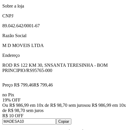
Sobre a loja
CNPJ
89.042.642/0001-67
Razão Social
M D MOVEIS LTDA
Endereço
ROD RS 122 KM 30, SN
SANTA TERESINHA - BOM
PRINCIPIO/RS
95765-000
Preço R$ 799,46
R$
799
,
46
no Pix
19% OFF
Ou R$ 986,99 em 10x de R$ 98,70 sem juros
ou
R$ 986,99
em
10
x
de
R$ 98,70
sem juros
R$ 10 OFF
Copiar