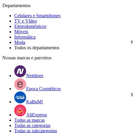
Departamentos
Celulares e Smartphones
TV e Vídeo
Eletrodomésticos
Móveis
Informática
Moda
N
Todos os departamentos
Nossas marcas e parceiros
Netshoes
Epoca Cosméticos
S
KaBuM!
AliExpress
Todas as marcas
Todas as categorias
Todas as subcategorias