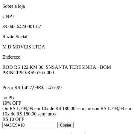
Sobre a loja
CNPJ
89.042.642/0001-67
Razão Social
M D MOVEIS LTDA
Endereço
ROD RS 122 KM 30, SN
SANTA TERESINHA - BOM
PRINCIPIO/RS
95765-000
Preço R$ 1.457,99
R$
1.457
,
99
no Pix
19% OFF
Ou R$ 1.799,99 em 10x de R$ 180,00 sem juros
ou
R$ 1.799,99
em
10
x de
R$ 180,00
sem juros
R$ 10 OFF
Copiar