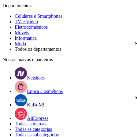
Departamentos
Celulares e Smartphones
TV e Vídeo
Eletrodomésticos
Móveis
Informática
Moda
N
Todos os departamentos
Nossas marcas e parceiros
Netshoes
Epoca Cosméticos
S
KaBuM!
AliExpress
Todas as marcas
Todas as categorias
Todas as subcategorias