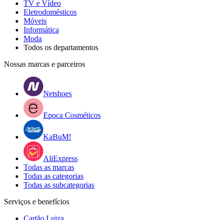
TV e Vídeo
Eletrodomésticos
Móveis
Informática
Moda
Todos os departamentos
Nossas marcas e parceiros
Netshoes
Epoca Cosméticos
KaBuM!
AliExpress
Todas as marcas
Todas as categorias
Todas as subcategorias
Serviços e benefícios
Cartão Luiza