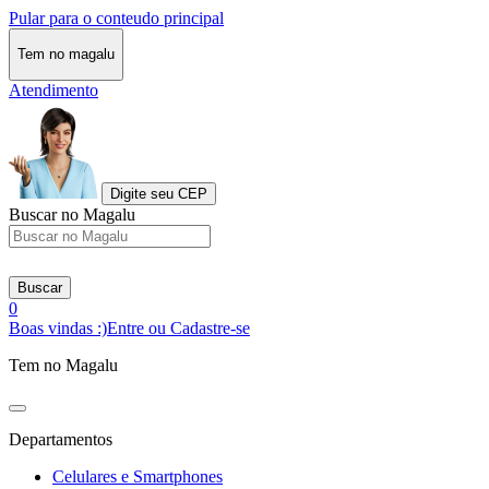
Pular para o conteudo principal
Tem no magalu
Atendimento
Digite seu CEP
Buscar no Magalu
Buscar
0
Boas vindas :)
Entre ou Cadastre-se
Tem no Magalu
Departamentos
Celulares e Smartphones