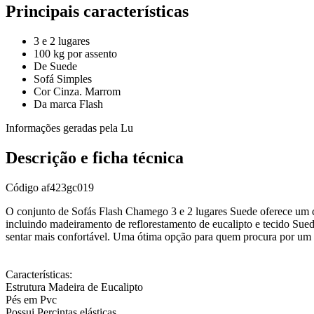
Principais características
3 e 2 lugares
100 kg por assento
De Suede
Sofá Simples
Cor Cinza. Marrom
Da marca Flash
Informações geradas pela Lu
Descrição e ficha técnica
Código
af423gc019
O conjunto de Sofás Flash Chamego 3 e 2 lugares Suede oferece um con
incluindo madeiramento de reflorestamento de eucalipto e tecido Su
sentar mais confortável. Uma ótima opção para quem procura por um s
Características:
Estrutura Madeira de Eucalipto
Pés em Pvc
Possui Percintas elásticas