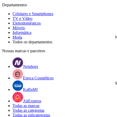
Departamentos
Celulares e Smartphones
TV e Vídeo
Eletrodomésticos
Móveis
Informática
Moda
N
Todos os departamentos
Nossas marcas e parceiros
Netshoes
Epoca Cosméticos
S
KaBuM!
AliExpress
Todas as marcas
Todas as categorias
Todas as subcategorias