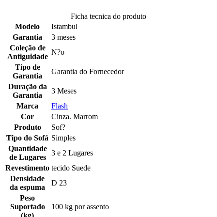
Ficha tecnica do produto
Modelo
Istambul
Garantia
3 meses
Coleção de
N?o
Antiguidade
Tipo de
Garantia do Fornecedor
Garantia
Duração da
3 Meses
Garantia
Marca
Flash
Cor
Cinza. Marrom
Produto
Sof?
Tipo do Sofá
Simples
Quantidade
3 e 2 Lugares
de Lugares
Revestimento
tecido Suede
Densidade
D 23
da espuma
Peso
Suportado
100 kg por assento
(kg)