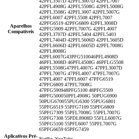
42PFL3507D 42PFL3007D 42PFL7007
42PFL4908G 42PFL5508G 42PFL5008G
42PFL3508G 42PFL3007 42PFL5007G
42PFL6007 42PFL5508 42PFL7007
42PFG6519 42PFG6809 42PFL3008D
Aparelhos
42PFG5909 42PFL7007G 42PFL4007
Compatíveis
42PFL3707D 42PFL5404 42PFL5403
42PFL7404D 42PFL5606D 42PFL5605D
42PFL6606D 42PFL6605D 42PFL7008G
42PFL8008G
42PFL6007G43PFG510046PFL4908D
46PFL3008D 46PFL4508G 46PFLG5508
46PFL5508G47PFL4007G 47PFL3007D
47PFL7007G 47PFL4007 47PFL7007G
47PFL4007 47PFL6007 47PFG6519
47PFG6809 47PFL7008G
47PFG590948PFG5100 48PFG5509
48PFG500050PFL4908G 50PUG6900
50PUG670055PUG6300 55PUG6801
55PFG6519 55PFG7109 55PFG6809
55PFG7309 55PFL7008G 55PFL7007G
55PFG7308 55PDL8908D 55FLL6007G
55PFG5100 55PFL6007 55PFL7007G
65PFG6659 65PFG7459
Aplicativos Pré-
Netflix, YouTube