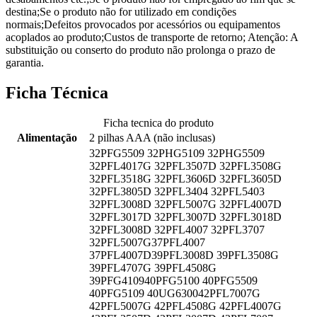
destina;Se o produto não for utilizado em condições
normais;Defeitos provocados por acessórios ou equipamentos
acoplados ao produto;Custos de transporte de retorno; Atenção: A
substituição ou conserto do produto não prolonga o prazo de
garantia.
Ficha Técnica
Ficha tecnica do produto
Alimentação
2 pilhas AAA (não inclusas)
32PFG5509 32PHG5109 32PHG5509
32PFL4017G 32PFL3507D 32PFL3508G
32PFL3518G 32PFL3606D 32PFL3605D
32PFL3805D 32PFL3404 32PFL5403
32PFL3008D 32PFL5007G 32PFL4007D
32PFL3017D 32PFL3007D 32PFL3018D
32PFL3008D 32PFL4007 32PFL3707
32PFL5007G37PFL4007
37PFL4007D39PFL3008D 39PFL3508G
39PFL4707G 39PFL4508G
39PFG410940PFG5100 40PFG5509
40PFG5109 40UG630042PFL7007G
42PFL5007G 42PFL4508G 42PFL4007G