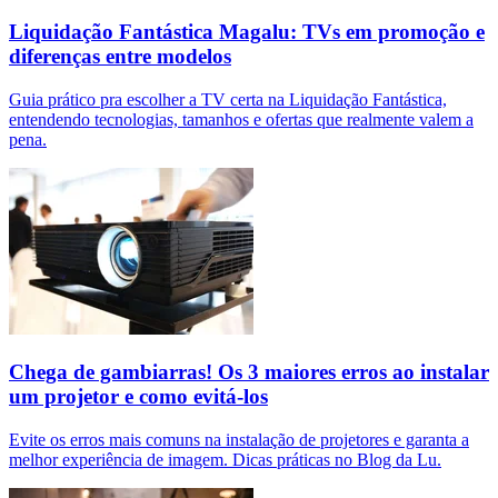
Liquidação Fantástica Magalu: TVs em promoção e
diferenças entre modelos
Guia prático pra escolher a TV certa na Liquidação Fantástica,
entendendo tecnologias, tamanhos e ofertas que realmente valem a
pena.
Chega de gambiarras! Os 3 maiores erros ao instalar
um projetor e como evitá-los
Evite os erros mais comuns na instalação de projetores e garanta a
melhor experiência de imagem. Dicas práticas no Blog da Lu.