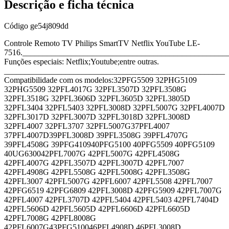
Descrição e ficha técnica
Código
ge54j809dd
Controle Remoto TV Philips SmartTV Netflix YouTube LE-
7516.__________________________________________________
Funções especiais: Netflix;Youtube;entre outras.
______________________________________________________
Compatibilidade com os modelos:32PFG5509 32PHG5109
32PHG5509 32PFL4017G 32PFL3507D 32PFL3508G
32PFL3518G 32PFL3606D 32PFL3605D 32PFL3805D
32PFL3404 32PFL5403 32PFL3008D 32PFL5007G 32PFL4007D
32PFL3017D 32PFL3007D 32PFL3018D 32PFL3008D
32PFL4007 32PFL3707 32PFL5007G37PFL4007
37PFL4007D39PFL3008D 39PFL3508G 39PFL4707G
39PFL4508G 39PFG410940PFG5100 40PFG5509 40PFG5109
40UG630042PFL7007G 42PFL5007G 42PFL4508G
42PFL4007G 42PFL3507D 42PFL3007D 42PFL7007
42PFL4908G 42PFL5508G 42PFL5008G 42PFL3508G
42PFL3007 42PFL5007G 42PFL6007 42PFL5508 42PFL7007
42PFG6519 42PFG6809 42PFL3008D 42PFG5909 42PFL7007G
42PFL4007 42PFL3707D 42PFL5404 42PFL5403 42PFL7404D
42PFL5606D 42PFL5605D 42PFL6606D 42PFL6605D
42PFL7008G 42PFL8008G
42PFL6007G43PFG510046PFL4908D 46PFL3008D