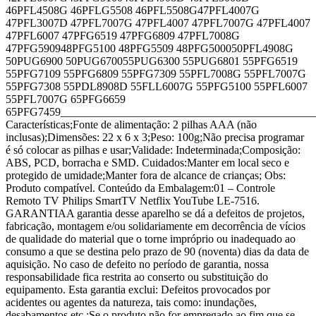
46PFL4508G 46PFLG5508 46PFL5508G47PFL4007G
47PFL3007D 47PFL7007G 47PFL4007 47PFL7007G 47PFL4007
47PFL6007 47PFG6519 47PFG6809 47PFL7008G
47PFG590948PFG5100 48PFG5509 48PFG500050PFL4908G
50PUG6900 50PUG670055PUG6300 55PUG6801 55PFG6519
55PFG7109 55PFG6809 55PFG7309 55PFL7008G 55PFL7007G
55PFG7308 55PDL8908D 55FLL6007G 55PFG5100 55PFL6007
55PFL7007G 65PFG6659
65PFG7459_____________________________________________
Características;Fonte de alimentação: 2 pilhas AAA (não
inclusas);Dimensões: 22 x 6 x 3;Peso: 100g;Não precisa programar
é só colocar as pilhas e usar;Validade: Indeterminada;Composição:
ABS, PCD, borracha e SMD. Cuidados:Manter em local seco e
protegido de umidade;Manter fora de alcance de crianças; Obs:
Produto compatível. Conteúdo da Embalagem:01 – Controle
Remoto TV Philips SmartTV Netflix YouTube LE-7516.
GARANTIAA garantia desse aparelho se dá a defeitos de projetos,
fabricação, montagem e/ou solidariamente em decorrência de vícios
de qualidade do material que o torne impróprio ou inadequado ao
consumo a que se destina pelo prazo de 90 (noventa) dias da data de
aquisição. No caso de defeito no período de garantia, nossa
responsabilidade fica restrita ao conserto ou substituição do
equipamento. Esta garantia exclui: Defeitos provocados por
acidentes ou agentes da natureza, tais como: inundações,
desabamentos etc.;Se o produto não for empregado ao fim que se