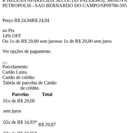
R HELENA APARECIDA SECOL (JD PALERMO), 380
NOVA
PETROPOLIS - SAO BERNARDO DO CAMPO/SP
09780-595
Preço R$ 24,94
R$
24
,
94
no Pix
14% OFF
Ou 1x de R$ 29,00 sem juros
ou
1
x de
R$ 29,00
sem juros
Ver opções de pagamento
Parcelamento
Cartão Luiza
Cartão de crédito
Tabela de parcelas de Cartão
de crédito
Parcelas
Total
01x de
R$ 29,00
sem juros
02x de
R$ 14,93
*
R$ 29,87