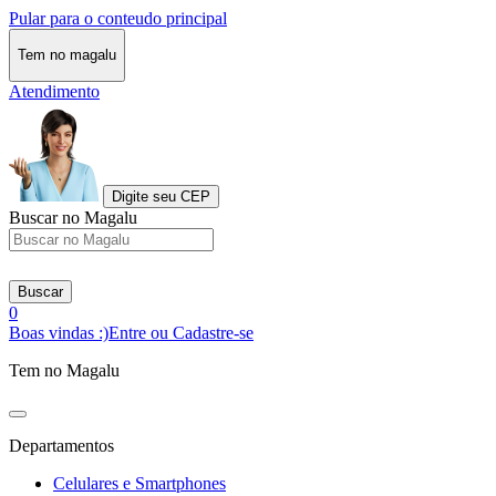
Pular para o conteudo principal
Tem no magalu
Atendimento
Digite seu CEP
Buscar no Magalu
Buscar
0
Boas vindas :)
Entre ou Cadastre-se
Tem no Magalu
Departamentos
Celulares e Smartphones