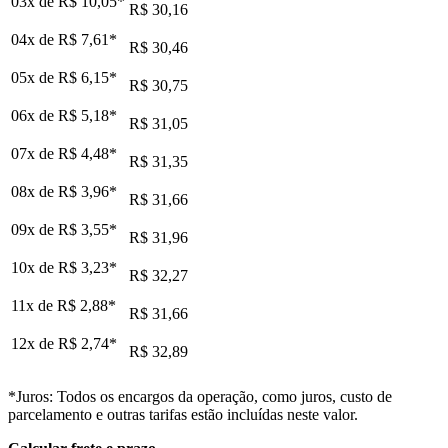
03x de
R$ 10,05
*
R$ 30,16
04x de
R$ 7,61
*
R$ 30,46
05x de
R$ 6,15
*
R$ 30,75
06x de
R$ 5,18
*
R$ 31,05
07x de
R$ 4,48
*
R$ 31,35
08x de
R$ 3,96
*
R$ 31,66
09x de
R$ 3,55
*
R$ 31,96
10x de
R$ 3,23
*
R$ 32,27
11x de
R$ 2,88
*
R$ 31,66
12x de
R$ 2,74
*
R$ 32,89
*Juros: Todos os encargos da operação, como juros, custo de
parcelamento e outras tarifas estão incluídas neste valor.