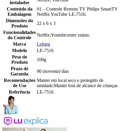
instalados
Conteúdo da
01 – Controle Remoto TV Philips SmartTV
Embalagem
Netflix YouTube LE-7516.
Dimensões do
22 x 6 x 3
Produto
Funcionalidades
Netflix;Youtube;entre outras.
do Controle
Marca
Lelong
Modelo
LE-7516
Peso do
100g
Produto
Prazo de
90 (noventa) dias
Garantia
Recomendações
Manter em local seco e protegido de
de Uso
umidade;Manter fora de alcance de crianças
Referência
LE-7516