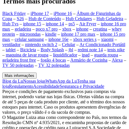
Termos mais procurados
Black Friday
–
iPhone 17
–
iPhone 16
–
Álbum de Figurinhas da
Copa
–
S26
–
Hub de Conteúdo
–
Hub Celulares
–
Hub Geladeira
–
Hub Tvs
–
iphone 15
–
iphone 14
–
ps5
–
Air Fryer
–
iphone 16 pro
max
–
geladeira
–
poco x7 pro
–
xbox
–
iphone
–
creatina
–
whey
protein
–
microondas
–
kindle
–
iphone 17 pro max
–
iphone 15 pro
max
–
celular samsung
–
iphone 16e
–
xbox series s
–
xiaomi
–
ventilador
–
nintendo switch 2
–
Celular
–
Ar Condicionado Portátil
–
tablet
–
Bicicleta
–
Body Splash
–
jbl
–
redmi note 14
–
tenis nike
–
maquina de lavar roupa
–
liquidificador
–
ipad
–
guarda roupa
–
geladeira frost free
–
fogão 4 bocas
–
Armário de Cozinha
–
Alexa
–
TV 50 polegadas
–
TV 32 polegadas
Mais informações
Blog da Lu
Nossas lojas
WhatsApp da Lu
Tenha sua
loja
Regulamento
Acessibilidade
Segurança e Privacidade
Preços e condições de pagamento exclusivos para compras via
internet, podendo variar nas lojas físicas. Ofertas válidas na compra
de até 5 peças de cada produto por cliente, até o término dos nossos
estoques para internet. Caso os produtos apresentem divergências de
valores, o preço válido é o da sacola de compras.
O Magazine Luiza atua como correspondente no País, nos termos da
Resolução CMN nº 4.935/2021, e encaminha propostas de cartão de
crédito e operações de crédito para a Luizacred S.A Sociedade de