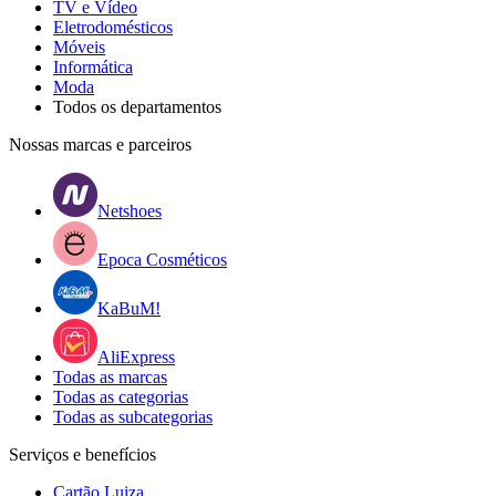
TV e Vídeo
Eletrodomésticos
Móveis
Informática
Moda
Todos os departamentos
Nossas marcas e parceiros
Netshoes
Epoca Cosméticos
KaBuM!
AliExpress
Todas as marcas
Todas as categorias
Todas as subcategorias
Serviços e benefícios
Cartão Luiza