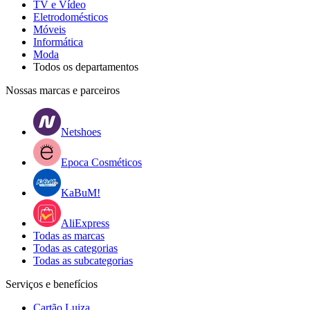
TV e Vídeo
Eletrodomésticos
Móveis
Informática
Moda
Todos os departamentos
Nossas marcas e parceiros
Netshoes
Epoca Cosméticos
KaBuM!
AliExpress
Todas as marcas
Todas as categorias
Todas as subcategorias
Serviços e benefícios
Cartão Luiza