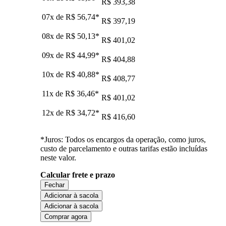
R$ 393,38
07x de
R$ 56,74
*
R$ 397,19
08x de
R$ 50,13
*
R$ 401,02
09x de
R$ 44,99
*
R$ 404,88
10x de
R$ 40,88
*
R$ 408,77
11x de
R$ 36,46
*
R$ 401,02
12x de
R$ 34,72
*
R$ 416,60
*Juros: Todos os encargos da operação, como juros,
custo de parcelamento e outras tarifas estão incluídas
neste valor.
Calcular frete e prazo
Fechar
Adicionar à sacola
Adicionar à sacola
Comprar agora