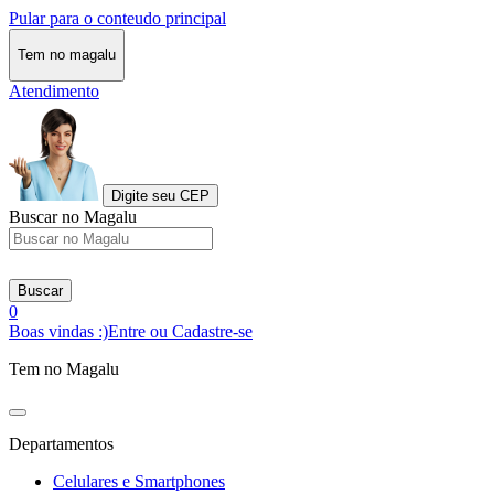
Pular para o conteudo principal
Tem no magalu
Atendimento
Digite seu CEP
Buscar no Magalu
Buscar
0
Boas vindas :)
Entre ou Cadastre-se
Tem no Magalu
Departamentos
Celulares e Smartphones