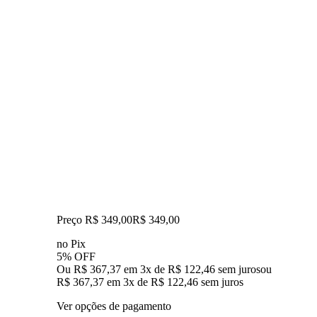
Preço R$ 349,00
R$
349
,
00
no Pix
5% OFF
Ou R$ 367,37 em 3x de R$ 122,46 sem juros
ou
R$ 367,37
em
3
x de
R$ 122,46
sem juros
Ver opções de pagamento