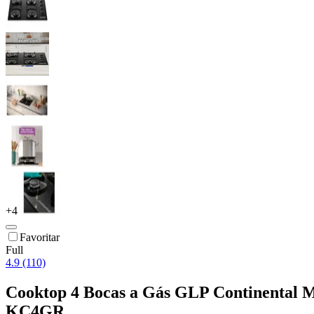
+
4
Favoritar
Full
4.9 (110)
Cooktop 4 Bocas a Gás GLP Continental M
KC4GR