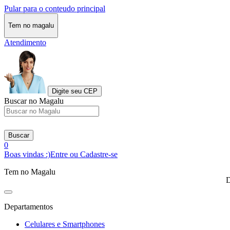
Pular para o conteudo principal
Tem no magalu
Atendimento
Digite seu CEP
Buscar no Magalu
Buscar
0
Boas vindas :)
Entre ou Cadastre-se
Tem no Magalu
D
Departamentos
Celulares e Smartphones