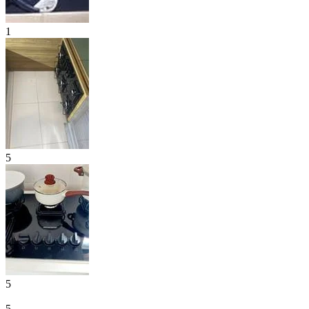
1
5
5
5