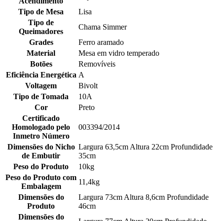
Acendimento
Tipo de Mesa
Lisa
Tipo de
Chama Simmer
Queimadores
Grades
Ferro aramado
Material
Mesa em vidro temperado
Botões
Removíveis
Eficiência Energética
A
Voltagem
Bivolt
Tipo de Tomada
10A
Cor
Preto
Certificado
Homologado pelo
003394/2014
Inmetro Número
Dimensões do Nicho
Largura 63,5cm Altura 22cm Profundidade
de Embutir
35cm
Peso do Produto
10kg
Peso do Produto com
11,4kg
Embalagem
Dimensões do
Largura 73cm Altura 8,6cm Profundidade
Produto
46cm
Dimensões do