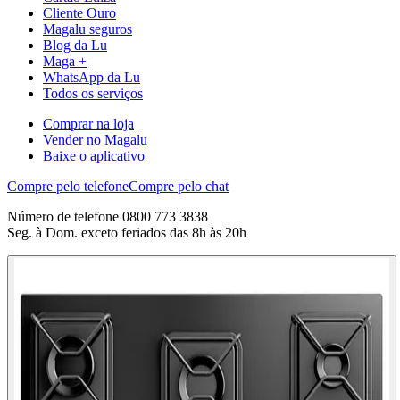
Cliente Ouro
Magalu seguros
Blog da Lu
Maga +
WhatsApp da Lu
Todos os serviços
Comprar na loja
Vender no Magalu
Baixe o aplicativo
Compre pelo telefone
Compre pelo chat
Número de telefone 0800 773 3838
Seg. à Dom. exceto feriados das 8h às 20h