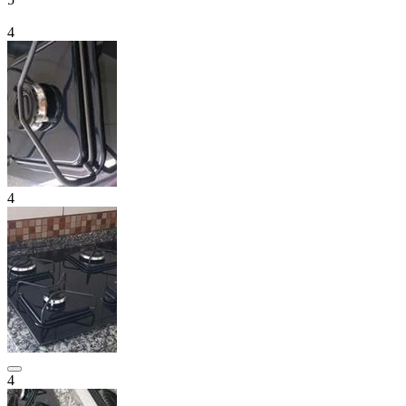
4
4
4