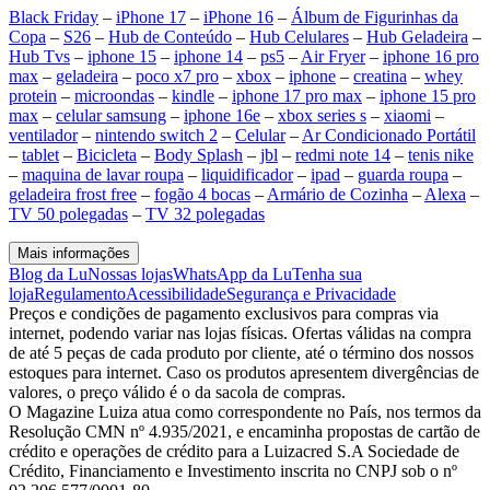
Black Friday
–
iPhone 17
–
iPhone 16
–
Álbum de Figurinhas da
Copa
–
S26
–
Hub de Conteúdo
–
Hub Celulares
–
Hub Geladeira
–
Hub Tvs
–
iphone 15
–
iphone 14
–
ps5
–
Air Fryer
–
iphone 16 pro
max
–
geladeira
–
poco x7 pro
–
xbox
–
iphone
–
creatina
–
whey
protein
–
microondas
–
kindle
–
iphone 17 pro max
–
iphone 15 pro
max
–
celular samsung
–
iphone 16e
–
xbox series s
–
xiaomi
–
ventilador
–
nintendo switch 2
–
Celular
–
Ar Condicionado Portátil
–
tablet
–
Bicicleta
–
Body Splash
–
jbl
–
redmi note 14
–
tenis nike
–
maquina de lavar roupa
–
liquidificador
–
ipad
–
guarda roupa
–
geladeira frost free
–
fogão 4 bocas
–
Armário de Cozinha
–
Alexa
–
TV 50 polegadas
–
TV 32 polegadas
Mais informações
Blog da Lu
Nossas lojas
WhatsApp da Lu
Tenha sua
loja
Regulamento
Acessibilidade
Segurança e Privacidade
Preços e condições de pagamento exclusivos para compras via
internet, podendo variar nas lojas físicas. Ofertas válidas na compra
de até 5 peças de cada produto por cliente, até o término dos nossos
estoques para internet. Caso os produtos apresentem divergências de
valores, o preço válido é o da sacola de compras.
O Magazine Luiza atua como correspondente no País, nos termos da
Resolução CMN nº 4.935/2021, e encaminha propostas de cartão de
crédito e operações de crédito para a Luizacred S.A Sociedade de
Crédito, Financiamento e Investimento inscrita no CNPJ sob o nº