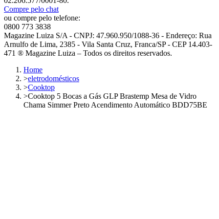
02.206.577/0001-80.
Compre pelo chat
ou compre pelo telefone:
0800 773 3838
Magazine Luiza S/A - CNPJ: 47.960.950/1088-36 - Endereço: Rua
Arnulfo de Lima, 2385 - Vila Santa Cruz, Franca/SP - CEP 14.403-
471 ® Magazine Luiza – Todos os direitos reservados.
Home
>
eletrodomésticos
>
Cooktop
>
Cooktop 5 Bocas a Gás GLP Brastemp Mesa de Vidro
Chama Simmer Preto Acendimento Automático BDD75BE