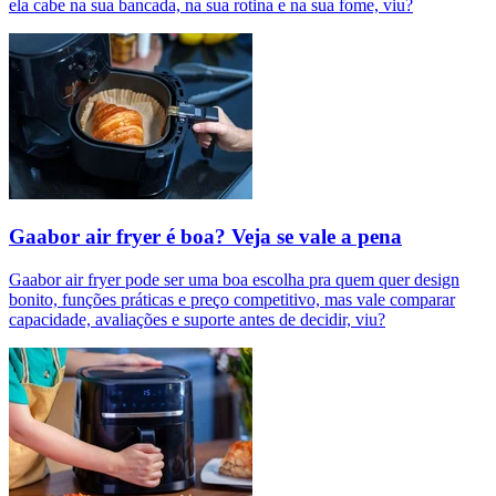
ela cabe na sua bancada, na sua rotina e na sua fome, viu?
Gaabor air fryer é boa? Veja se vale a pena
Gaabor air fryer pode ser uma boa escolha pra quem quer design
bonito, funções práticas e preço competitivo, mas vale comparar
capacidade, avaliações e suporte antes de decidir, viu?