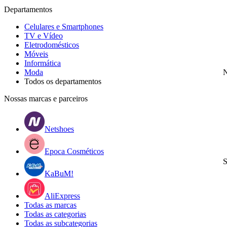
Departamentos
Celulares e Smartphones
TV e Vídeo
Eletrodomésticos
Móveis
Informática
Moda
N
Todos os departamentos
Nossas marcas e parceiros
Netshoes
Epoca Cosméticos
S
KaBuM!
AliExpress
Todas as marcas
Todas as categorias
Todas as subcategorias