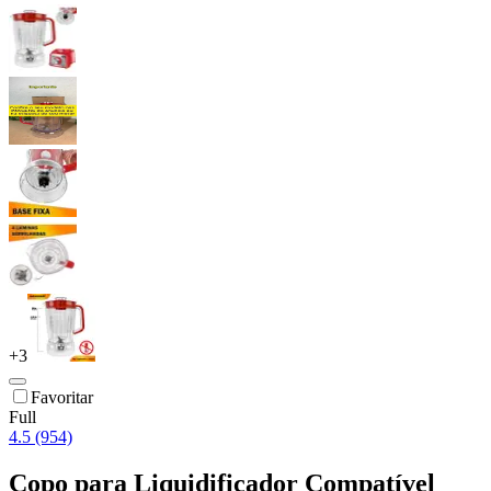
+
3
Favoritar
Full
4.5 (954)
Copo para Liquidificador Compatível