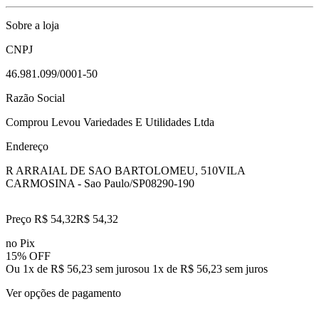
Sobre a loja
CNPJ
46.981.099/0001-50
Razão Social
Comprou Levou Variedades E Utilidades Ltda
Endereço
R ARRAIAL DE SAO BARTOLOMEU, 510
VILA
CARMOSINA - Sao Paulo/SP
08290-190
Preço R$ 54,32
R$
54
,
32
no Pix
15% OFF
Ou 1x de R$ 56,23 sem juros
ou
1
x de
R$ 56,23
sem juros
Ver opções de pagamento