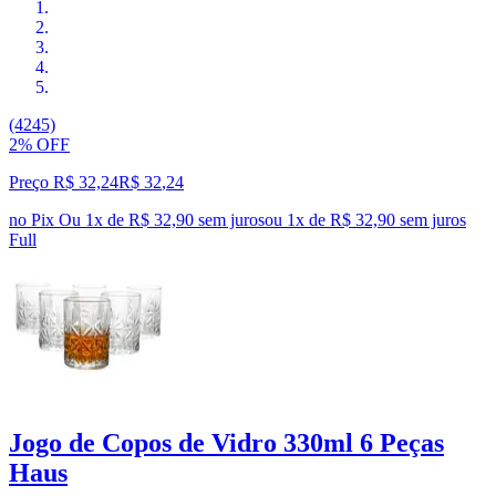
(4245)
2% OFF
Preço R$ 32,24
R$
32
,
24
no Pix
Ou 1x de R$ 32,90 sem juros
ou
1
x de
R$ 32,90
sem juros
Full
Jogo de Copos de Vidro 330ml 6 Peças
Haus