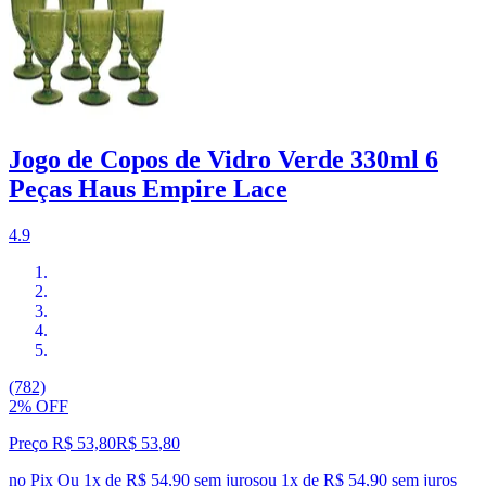
Jogo de Copos de Vidro Verde 330ml 6
Peças Haus Empire Lace
4.9
(782)
2% OFF
Preço R$ 53,80
R$
53
,
80
no Pix
Ou 1x de R$ 54,90 sem juros
ou
1
x de
R$ 54,90
sem juros