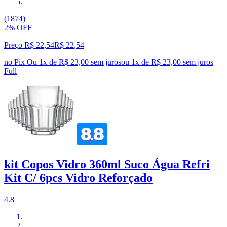
(1874)
2% OFF
Preço R$ 22,54
R$
22
,
54
no Pix
Ou 1x de R$ 23,00 sem juros
ou
1
x de
R$ 23,00
sem juros
Full
kit Copos Vidro 360ml Suco Água Refri
Kit C/ 6pcs Vidro Reforçado
4.8