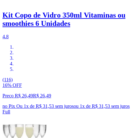
Kit Copo de Vidro 350ml Vitaminas ou
smoothies 6 Unidades
4.8
(116)
16% OFF
Preço R$ 26,49
R$
26
,
49
no Pix
Ou 1x de R$ 31,53 sem juros
ou
1
x de
R$ 31,53
sem juros
Full