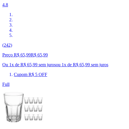
4.8
(242)
Preço R$ 65,99
R$
65
,
99
Ou 1x de R$ 65,99 sem juros
ou
1
x de
R$ 65,99
sem juros
Cupom R$ 5 OFF
Full