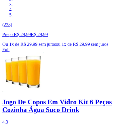
(228)
Preço R$ 29,99
R$
29
,
99
Ou 1x de R$ 29,99 sem juros
ou
1
x de
R$ 29,99
sem juros
Full
Jogo De Copos Em Vidro Kit 6 Peças
Cozinha Água Suco Drink
4.3