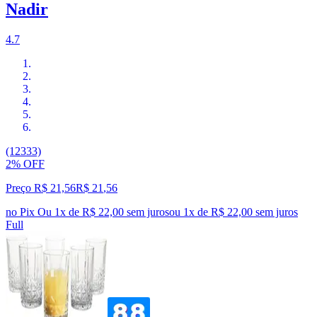
Nadir
4.7
(12333)
2% OFF
Preço R$ 21,56
R$
21
,
56
no Pix
Ou 1x de R$ 22,00 sem juros
ou
1
x de
R$ 22,00
sem juros
Full