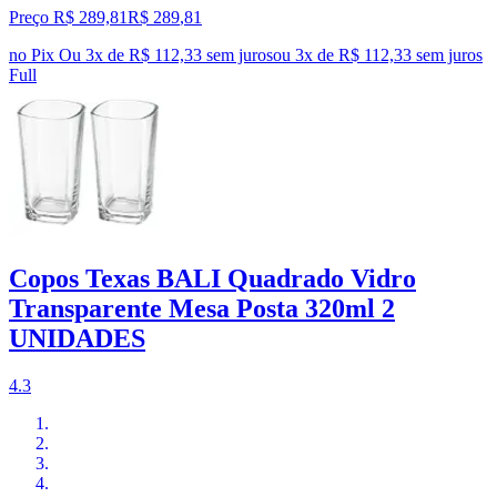
Preço R$ 289,81
R$
289
,
81
no Pix
Ou 3x de R$ 112,33 sem juros
ou
3
x de
R$ 112,33
sem juros
Full
Copos Texas BALI Quadrado Vidro
Transparente Mesa Posta 320ml 2
UNIDADES
4.3