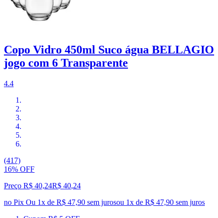
Copo Vidro 450ml Suco água BELLAGIO
jogo com 6 Transparente
4.4
(417)
16% OFF
Preço R$ 40,24
R$
40
,
24
no Pix
Ou 1x de R$ 47,90 sem juros
ou
1
x de
R$ 47,90
sem juros