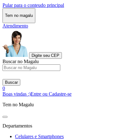
Pular para o conteudo principal
Tem no magalu
Atendimento
Digite seu CEP
Buscar no Magalu
Buscar
0
Boas vindas :)
Entre ou Cadastre-se
Tem no Magalu
Departamentos
Celulares e Smartphones