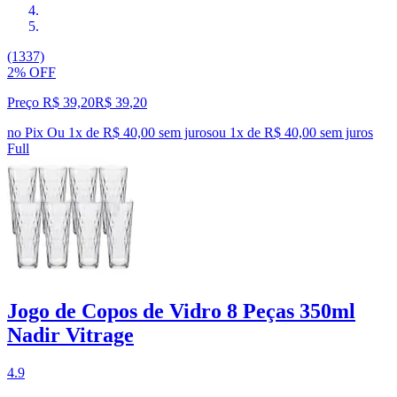
(1337)
2% OFF
Preço R$ 39,20
R$
39
,
20
no Pix
Ou 1x de R$ 40,00 sem juros
ou
1
x de
R$ 40,00
sem juros
Full
Jogo de Copos de Vidro 8 Peças 350ml
Nadir Vitrage
4.9