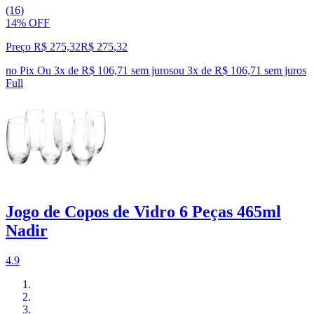
(16)
14% OFF
Preço R$ 275,32
R$
275
,
32
no Pix
Ou 3x de R$ 106,71 sem juros
ou
3
x de
R$ 106,71
sem juros
Full
Jogo de Copos de Vidro 6 Peças 465ml
Nadir
4.9