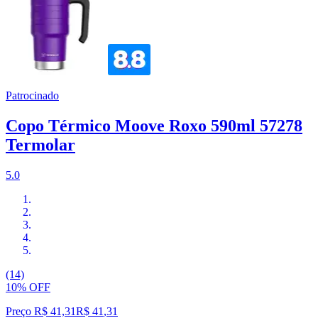
Patrocinado
Copo Térmico Moove Roxo 590ml 57278
Termolar
5.0
(14)
10% OFF
Preço R$ 41,31
R$
41
,
31