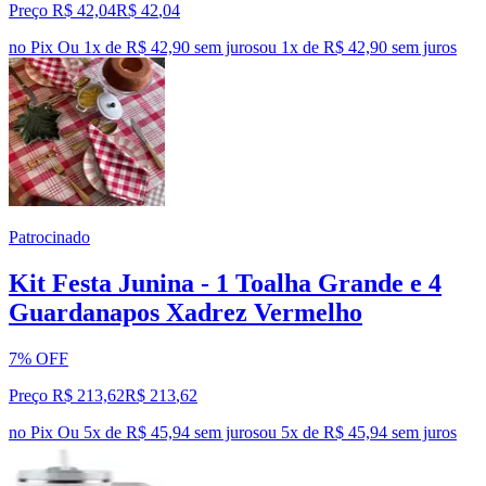
Preço R$ 42,04
R$
42
,
04
no Pix
Ou 1x de R$ 42,90 sem juros
ou
1
x de
R$ 42,90
sem juros
Patrocinado
Kit Festa Junina - 1 Toalha Grande e 4
Guardanapos Xadrez Vermelho
7% OFF
Preço R$ 213,62
R$
213
,
62
no Pix
Ou 5x de R$ 45,94 sem juros
ou
5
x de
R$ 45,94
sem juros