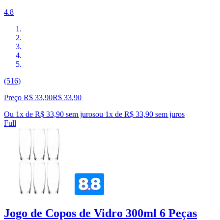
4.8
(516)
Preço R$ 33,90
R$
33
,
90
Ou 1x de R$ 33,90 sem juros
ou
1
x de
R$ 33,90
sem juros
Full
Jogo de Copos de Vidro 300ml 6 Peças