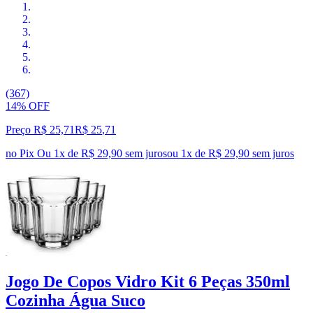
(367)
14% OFF
Preço R$ 25,71
R$
25
,
71
no Pix
Ou 1x de R$ 29,90 sem juros
ou
1
x de
R$ 29,90
sem juros
Jogo De Copos Vidro Kit 6 Peças 350ml
Cozinha Água Suco