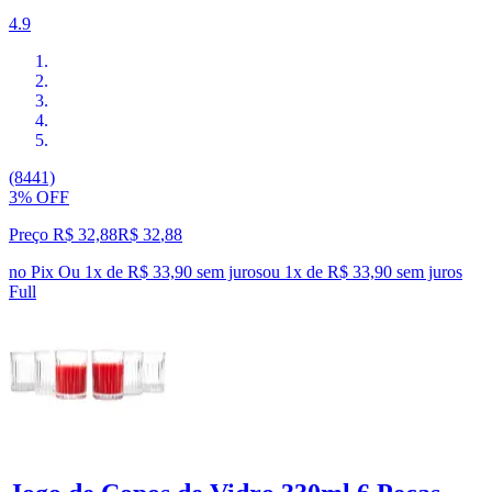
4.9
(8441)
3% OFF
Preço R$ 32,88
R$
32
,
88
no Pix
Ou 1x de R$ 33,90 sem juros
ou
1
x de
R$ 33,90
sem juros
Full