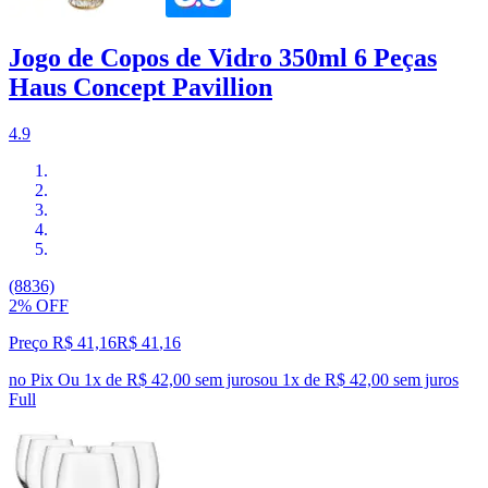
Jogo de Copos de Vidro 350ml 6 Peças
Haus Concept Pavillion
4.9
(8836)
2% OFF
Preço R$ 41,16
R$
41
,
16
no Pix
Ou 1x de R$ 42,00 sem juros
ou
1
x de
R$ 42,00
sem juros
Full