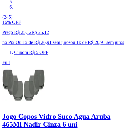
(245)
16% OFF
Preço R$ 25,12
R$
25
,
12
no Pix
Ou 1x de R$ 26,91 sem juros
ou
1
x de
R$ 26,91
sem juros
Cupom R$ 5 OFF
Full
Jogo Copos Vidro Suco Agua Aruba
465Ml Nadir Cinza 6 uni