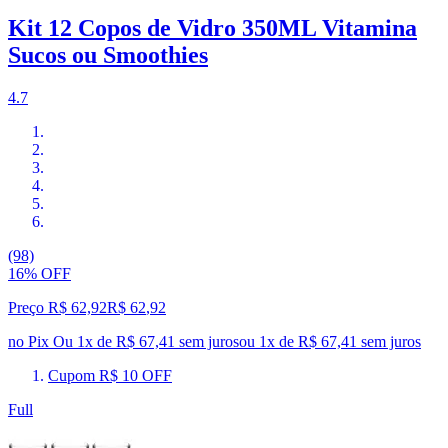
Kit 12 Copos de Vidro 350ML Vitamina
Sucos ou Smoothies
4.7
(98)
16% OFF
Preço R$ 62,92
R$
62
,
92
no Pix
Ou 1x de R$ 67,41 sem juros
ou
1
x de
R$ 67,41
sem juros
Cupom R$ 10 OFF
Full