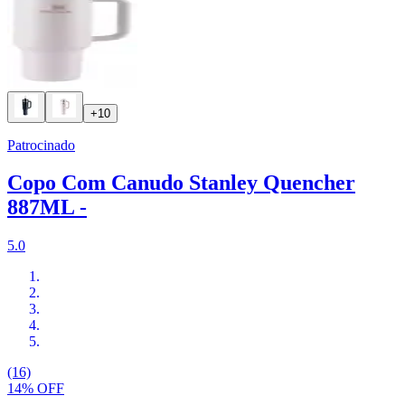
+10
Patrocinado
Copo Com Canudo Stanley Quencher
887ML -
5.0
(16)
14% OFF