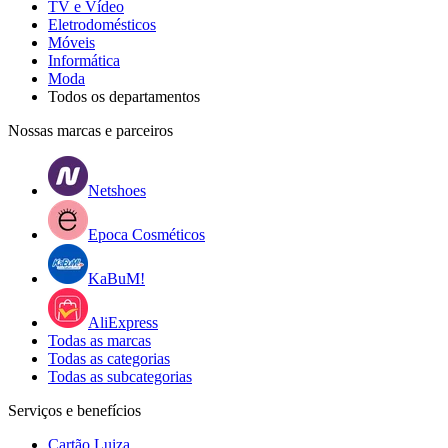
TV e Vídeo
Eletrodomésticos
Móveis
Informática
Moda
Todos os departamentos
Nossas marcas e parceiros
Netshoes
Epoca Cosméticos
KaBuM!
AliExpress
Todas as marcas
Todas as categorias
Todas as subcategorias
Serviços e benefícios
Cartão Luiza