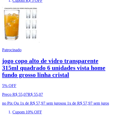
Cupom R$ 5 OFF
Patrocinado
jogo copo alto de vidro transparente
315ml quadrado 6 unidades vista home
fundo grosso linha cristal
5% OFF
Preço R$ 55,07
R$
55
,
07
no Pix
Ou 1x de R$ 57,97 sem juros
ou
1
x de
R$ 57,97
sem juros
Cupom 10% OFF