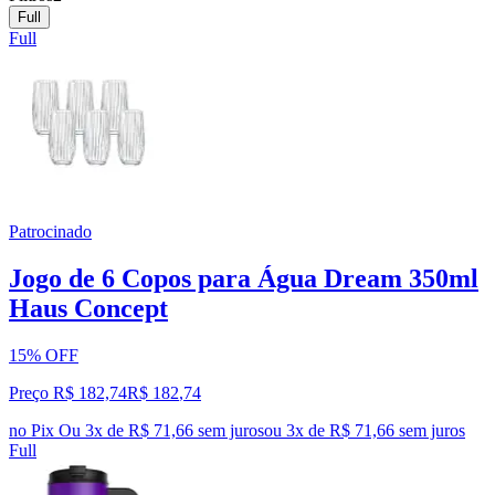
Full
Full
Patrocinado
Jogo de 6 Copos para Água Dream 350ml
Haus Concept
15% OFF
Preço R$ 182,74
R$
182
,
74
no Pix
Ou 3x de R$ 71,66 sem juros
ou
3
x de
R$ 71,66
sem juros
Full