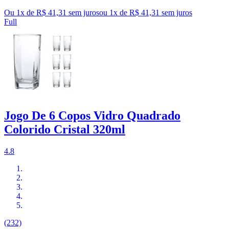
Ou 1x de R$ 41,31 sem juros
ou
1
x de
R$ 41,31
sem juros
Full
Jogo De 6 Copos Vidro Quadrado
Colorido Cristal 320ml
4.8
(232)