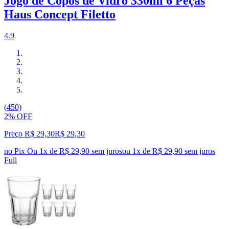
Jogo de Copos de Vidro 330ml 6 Peças
Haus Concept Filetto
4.9
(450)
2% OFF
Preço R$ 29,30
R$
29
,
30
no Pix
Ou 1x de R$ 29,90 sem juros
ou
1
x de
R$ 29,90
sem juros
Full