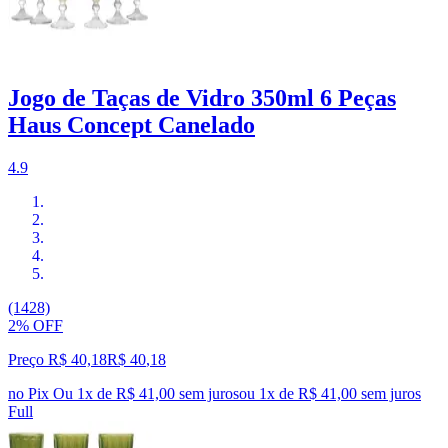
Jogo de Taças de Vidro 350ml 6 Peças
Haus Concept Canelado
4.9
(1428)
2% OFF
Preço R$ 40,18
R$
40
,
18
no Pix
Ou 1x de R$ 41,00 sem juros
ou
1
x de
R$ 41,00
sem juros
Full