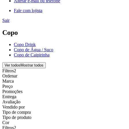
Alterar e-mail ou telefone
Fale com lojista
Sair
Copo
Copo Drink
Copo de Água / Suco
Copo de Caipirinha
Ver todos
Mostrar todos
Filtros
2
Ordenar
Marca
Preço
Promoções
Entrega
Avaliação
Vendido por
Tipo de compra
Tipo de produto
Cor
Filtros
2