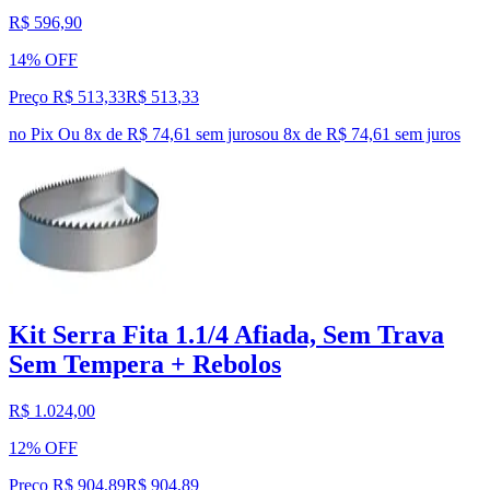
R$ 596,90
14% OFF
Preço R$ 513,33
R$
513
,
33
no Pix
Ou 8x de R$ 74,61 sem juros
ou
8
x de
R$ 74,61
sem juros
Kit Serra Fita 1.1/4 Afiada, Sem Trava
Sem Tempera + Rebolos
R$ 1.024,00
12% OFF
Preço R$ 904,89
R$
904
,
89