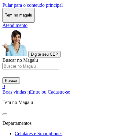
Pular para o conteudo principal
Tem no magalu
Atendimento
Digite seu CEP
Buscar no Magalu
Buscar
0
Boas vindas :)
Entre ou Cadastre-se
Tem no Magalu
Departamentos
Celulares e Smartphones