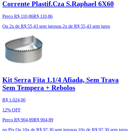
Corrente Plastif.Cza S.Raphael 6X60
Preço R$ 110,86
R$
110
,
86
Ou 2x de R$ 55,43 sem juros
ou
2
x de
R$ 55,43
sem juros
Kit Serra Fita 1.1/4 Afiada, Sem Trava
Sem Tempera + Rebolos
R$ 1.024,00
12% OFF
Preço R$ 904,89
R$
904
,
89
no Pix
Ou 10x de R$ 97,30 sem juros
ou
10
x de
R$ 97,30
sem juros