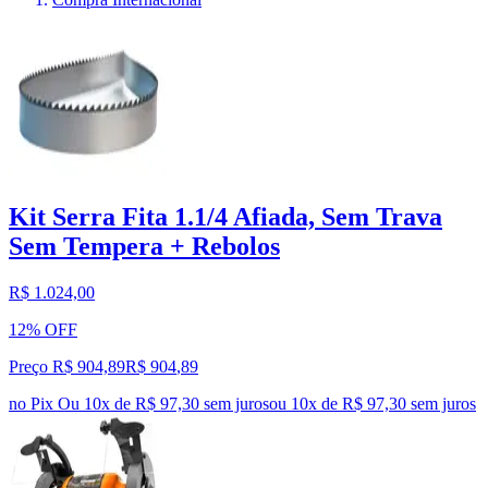
Kit Serra Fita 1.1/4 Afiada, Sem Trava
Sem Tempera + Rebolos
R$ 1.024,00
12% OFF
Preço R$ 904,89
R$
904
,
89
no Pix
Ou 10x de R$ 97,30 sem juros
ou
10
x de
R$ 97,30
sem juros