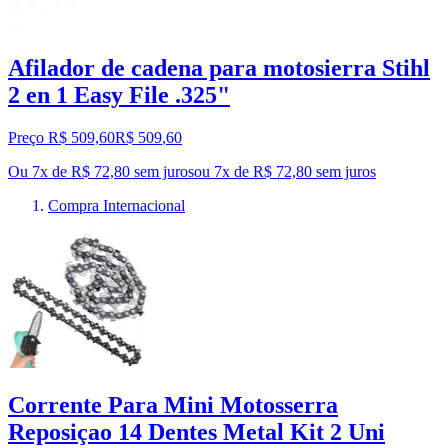
Afilador de cadena para motosierra Stihl
2 en 1 Easy File .325"
Preço R$ 509,60
R$
509
,
60
Ou 7x de R$ 72,80 sem juros
ou
7
x de
R$ 72,80
sem juros
Compra Internacional
Corrente Para Mini Motosserra
Reposiçao 14 Dentes Metal Kit 2 Uni