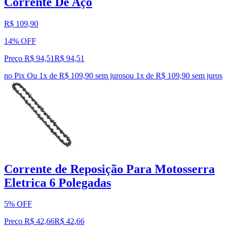
Corrente De Aço
R$ 109,90
14% OFF
Preço R$ 94,51
R$
94
,
51
no Pix
Ou 1x de R$ 109,90 sem juros
ou
1
x de
R$ 109,90
sem juros
Corrente de Reposição Para Motosserra
Eletrica 6 Polegadas
5% OFF
Preço R$ 42,66
R$
42
,
66