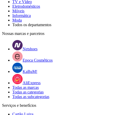
TV e Vídeo
Eletrodomésticos
Móveis
Informática
Moda
Todos os departamentos
Nossas marcas e parceiros
Netshoes
Epoca Cosméticos
KaBuM!
AliExpress
Todas as marcas
Todas as categorias
Todas as subcategorias
Serviços e benefícios
Cartão Luiza