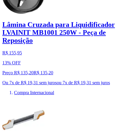
Lâmina Cruzada para Liquidificador
LVAINIT MB1001 250W - Peça de
Reposição
R$ 155,95
13% OFF
Preço R$ 135,20
R$
135
,
20
Ou 7x de R$ 19,31 sem juros
ou
7
x de
R$ 19,31
sem juros
Compra Internacional