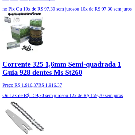
no Pix
Ou 10x de R$ 97,30 sem juros
ou
10
x de
R$ 97,30
sem juros
Corrente 325 1,6mm Semi-quadrada 1
Guia 928 dentes Ms St260
Preço R$ 1.916,37
R$
1.916
,
37
Ou 12x de R$ 159,70 sem juros
ou
12
x de
R$ 159,70
sem juros