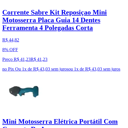
Corrente Sabre Kit Reposiçao Mini
Motosserra Placa Guia 14 Dentes
Ferramenta 4 Polegadas Corta
R$ 44,82
8% OFF
Preço R$ 41,23
R$
41
,
23
no Pix
Ou 1x de R$ 43,03 sem juros
ou
1
x de
R$ 43,03
sem juros
Mini Motosserra Elétrica Portátil Com