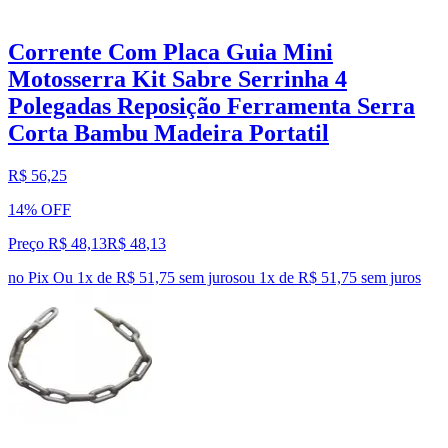
Corrente Com Placa Guia Mini
Motosserra Kit Sabre Serrinha 4
Polegadas Reposição Ferramenta Serra
Corta Bambu Madeira Portatil
R$ 56,25
14% OFF
Preço R$ 48,13
R$
48
,
13
no Pix
Ou 1x de R$ 51,75 sem juros
ou
1
x de
R$ 51,75
sem juros