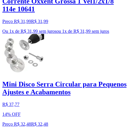
Corrente Oxxent Grossa 1 Vel1/2x1/8
114e 10641
Preço R$ 31,99
R$
31
,
99
Ou 1x de R$ 31,99 sem juros
ou
1
x de
R$ 31,99
sem juros
Mini Disco Serra Circular para Pequenos
Ajustes e Acabamentos
R$ 37,77
14% OFF
Preço R$ 32,48
R$
32
,
48