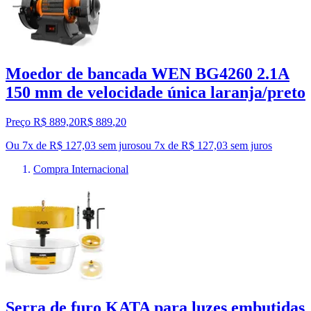
Moedor de bancada WEN BG4260 2.1A
150 mm de velocidade única laranja/preto
Preço R$ 889,20
R$
889
,
20
Ou 7x de R$ 127,03 sem juros
ou
7
x de
R$ 127,03
sem juros
Compra Internacional
Serra de furo KATA para luzes embutidas