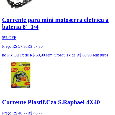
Corrente para mini motoserra eletrica a
bateria 8" 1/4
5% OFF
Preço R$ 57,86
R$
57
,
86
no Pix
Ou 1x de R$ 60,90 sem juros
ou
1
x de
R$ 60,90
sem juros
Corrente Plastif.Cza S.Raphael 4X40
Preço R$ 46,77
R$
46
,
77