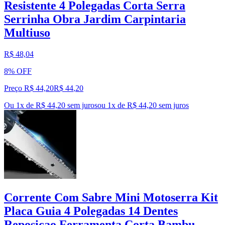
Resistente 4 Polegadas Corta Serra
Serrinha Obra Jardim Carpintaria
Multiuso
R$ 48,04
8% OFF
Preço R$ 44,20
R$
44
,
20
Ou 1x de R$ 44,20 sem juros
ou
1
x de
R$ 44,20
sem juros
Corrente Com Sabre Mini Motoserra Kit
Placa Guia 4 Polegadas 14 Dentes
Reposiçao Ferramenta Corta Bambu