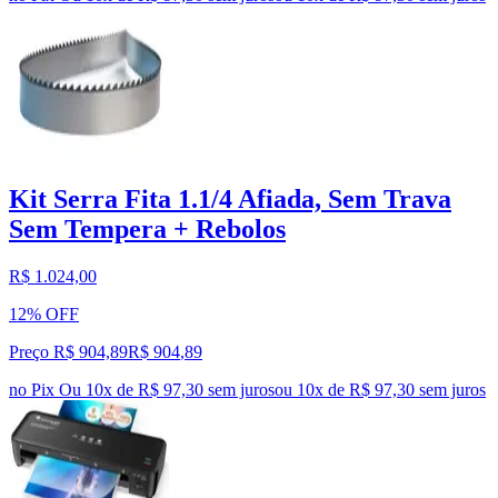
Kit Serra Fita 1.1/4 Afiada, Sem Trava
Sem Tempera + Rebolos
R$ 1.024,00
12% OFF
Preço R$ 904,89
R$
904
,
89
no Pix
Ou 10x de R$ 97,30 sem juros
ou
10
x de
R$ 97,30
sem juros