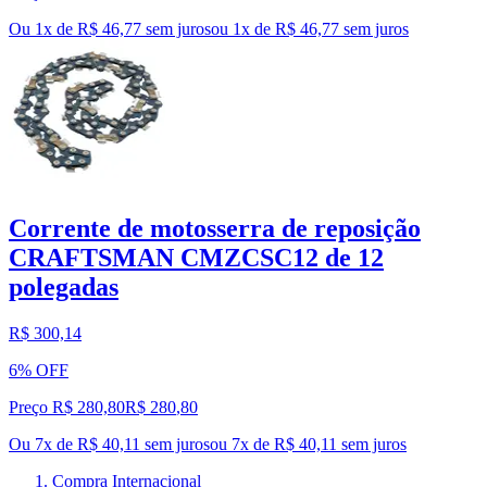
Ou 1x de R$ 46,77 sem juros
ou
1
x de
R$ 46,77
sem juros
Corrente de motosserra de reposição
CRAFTSMAN CMZCSC12 de 12
polegadas
R$ 300,14
6% OFF
Preço R$ 280,80
R$
280
,
80
Ou 7x de R$ 40,11 sem juros
ou
7
x de
R$ 40,11
sem juros
Compra Internacional