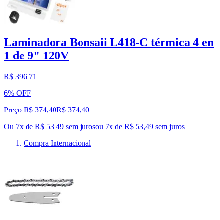
Laminadora Bonsaii L418-C térmica 4 en
1 de 9" 120V
R$ 396,71
6% OFF
Preço R$ 374,40
R$
374
,
40
Ou 7x de R$ 53,49 sem juros
ou
7
x de
R$ 53,49
sem juros
Compra Internacional