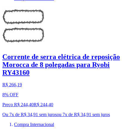
Corrente de serra elétrica de reposição
Morocca de 8 polegadas para Ryobi
RY43160
R$ 266,19
8% OFF
Preço R$ 244,40
R$
244
,
40
Ou 7x de R$ 34,91 sem juros
ou
7
x de
R$ 34,91
sem juros
Compra Internacional