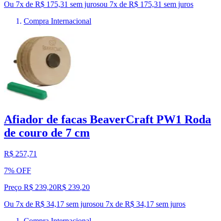
Ou 7x de R$ 175,31 sem juros
ou
7
x de
R$ 175,31
sem juros
Compra Internacional
Afiador de facas BeaverCraft PW1 Roda
de couro de 7 cm
R$ 257,71
7% OFF
Preço R$ 239,20
R$
239
,
20
Ou 7x de R$ 34,17 sem juros
ou
7
x de
R$ 34,17
sem juros
Compra Internacional