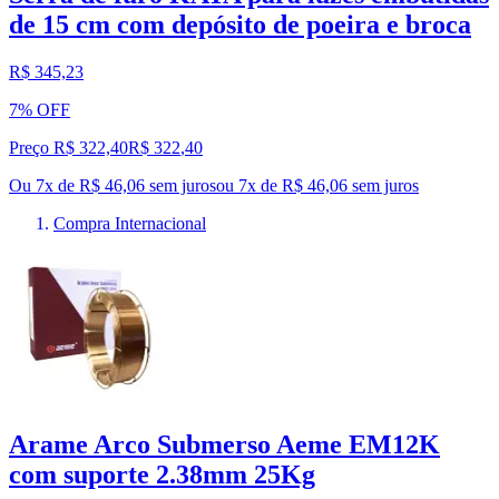
de 15 cm com depósito de poeira e broca
R$ 345,23
7% OFF
Preço R$ 322,40
R$
322
,
40
Ou 7x de R$ 46,06 sem juros
ou
7
x de
R$ 46,06
sem juros
Compra Internacional
Arame Arco Submerso Aeme EM12K
com suporte 2.38mm 25Kg