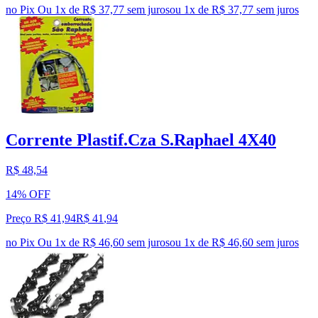
no Pix
Ou 1x de R$ 37,77 sem juros
ou
1
x de
R$ 37,77
sem juros
Corrente Plastif.Cza S.Raphael 4X40
R$ 48,54
14% OFF
Preço R$ 41,94
R$
41
,
94
no Pix
Ou 1x de R$ 46,60 sem juros
ou
1
x de
R$ 46,60
sem juros