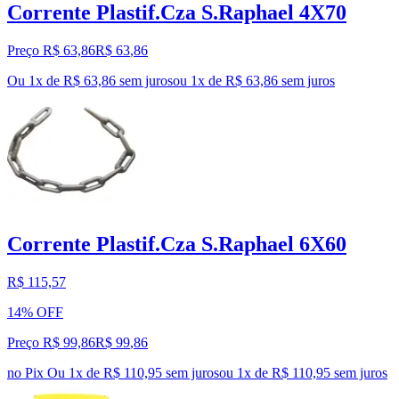
Corrente Plastif.Cza S.Raphael 4X70
Preço R$ 63,86
R$
63
,
86
Ou 1x de R$ 63,86 sem juros
ou
1
x de
R$ 63,86
sem juros
Corrente Plastif.Cza S.Raphael 6X60
R$ 115,57
14% OFF
Preço R$ 99,86
R$
99
,
86
no Pix
Ou 1x de R$ 110,95 sem juros
ou
1
x de
R$ 110,95
sem juros