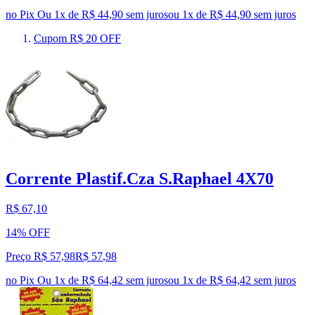
no Pix
Ou 1x de R$ 44,90 sem juros
ou
1
x de
R$ 44,90
sem juros
Cupom R$ 20 OFF
Corrente Plastif.Cza S.Raphael 4X70
R$ 67,10
14% OFF
Preço R$ 57,98
R$
57
,
98
no Pix
Ou 1x de R$ 64,42 sem juros
ou
1
x de
R$ 64,42
sem juros