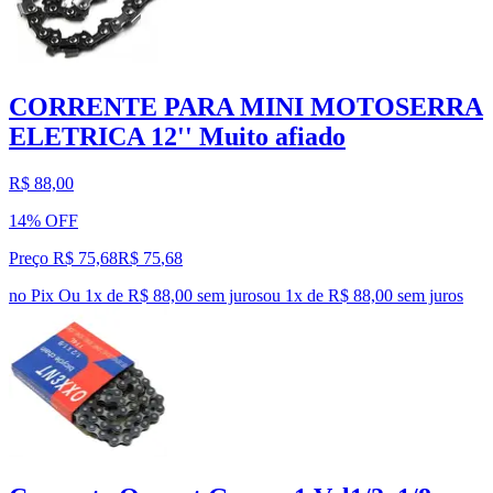
CORRENTE PARA MINI MOTOSERRA
ELETRICA 12'' Muito afiado
R$ 88,00
14% OFF
Preço R$ 75,68
R$
75
,
68
no Pix
Ou 1x de R$ 88,00 sem juros
ou
1
x de
R$ 88,00
sem juros