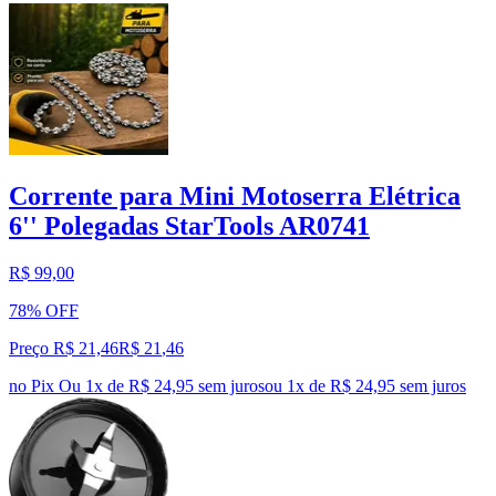
Corrente para Mini Motoserra Elétrica
6'' Polegadas StarTools AR0741
R$ 99,00
78% OFF
Preço R$ 21,46
R$
21
,
46
no Pix
Ou 1x de R$ 24,95 sem juros
ou
1
x de
R$ 24,95
sem juros