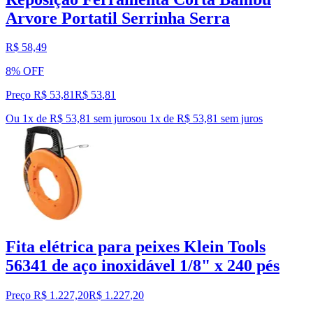
Arvore Portatil Serrinha Serra
R$ 58,49
8% OFF
Preço R$ 53,81
R$
53
,
81
Ou 1x de R$ 53,81 sem juros
ou
1
x de
R$ 53,81
sem juros
Fita elétrica para peixes Klein Tools
56341 de aço inoxidável 1/8" x 240 pés
Preço R$ 1.227,20
R$
1.227
,
20