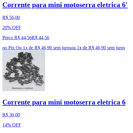
Corrente para mini motoserra eletrica 6'
R$ 56,00
20% OFF
Preço R$ 44,56
R$
44
,
56
no Pix
Ou 1x de R$ 46,90 sem juros
ou
1
x de
R$ 46,90
sem juros
Corrente para mini motoserra eletrica 6
R$ 30,00
14% OFF