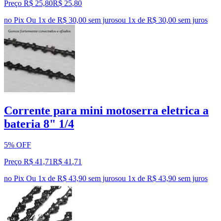
Preço R$ 25,80
R$
25
,
80
no Pix
Ou 1x de R$ 30,00 sem juros
ou
1
x de
R$ 30,00
sem juros
Corrente para mini motoserra eletrica a
bateria 8" 1/4
5% OFF
Preço R$ 41,71
R$
41
,
71
no Pix
Ou 1x de R$ 43,90 sem juros
ou
1
x de
R$ 43,90
sem juros