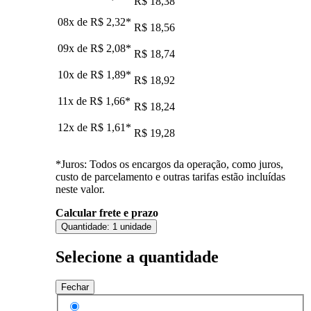
R$ 18,38
08x de
R$ 2,32
*
R$ 18,56
09x de
R$ 2,08
*
R$ 18,74
10x de
R$ 1,89
*
R$ 18,92
11x de
R$ 1,66
*
R$ 18,24
12x de
R$ 1,61
*
R$ 19,28
*Juros: Todos os encargos da operação, como juros,
custo de parcelamento e outras tarifas estão incluídas
neste valor.
Calcular frete e prazo
Quantidade:
1 unidade
Selecione a quantidade
Fechar