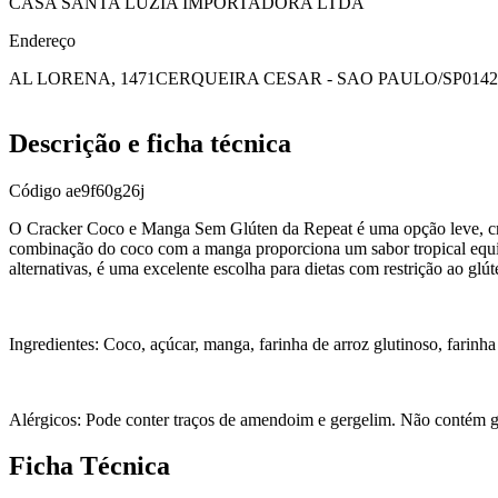
CASA SANTA LUZIA IMPORTADORA LTDA
Endereço
AL LORENA, 1471
CERQUEIRA CESAR - SAO PAULO/SP
0142
Descrição e ficha técnica
Código
ae9f60g26j
O Cracker Coco e Manga Sem Glúten da Repeat é uma opção leve, croc
combinação do coco com a manga proporciona um sabor tropical equili
alternativas, é uma excelente escolha para dietas com restrição ao glút
Ingredientes: Coco, açúcar, manga, farinha de arroz glutinoso, farinha
Alérgicos: Pode conter traços de amendoim e gergelim. Não contém g
Ficha Técnica