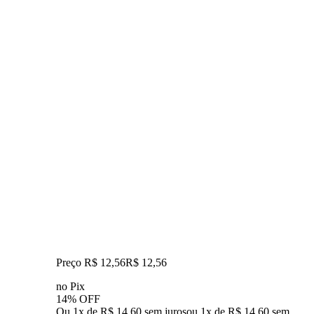
Preço R$ 12,56
R$
12
,
56
no Pix
14% OFF
Ou 1x de R$ 14,60 sem juros
ou
1
x de
R$ 14,60
sem