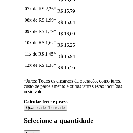
07x de
R$ 2,26
*
R$ 15,79
08x de
R$ 1,99
*
R$ 15,94
09x de
R$ 1,79
*
R$ 16,09
10x de
R$ 1,62
*
R$ 16,25
11x de
R$ 1,45
*
R$ 15,94
12x de
R$ 1,38
*
R$ 16,56
*Juros: Todos os encargos da operação, como juros,
custo de parcelamento e outras tarifas estão incluídas
neste valor.
Calcular frete e prazo
Quantidade:
1 unidade
Selecione a quantidade