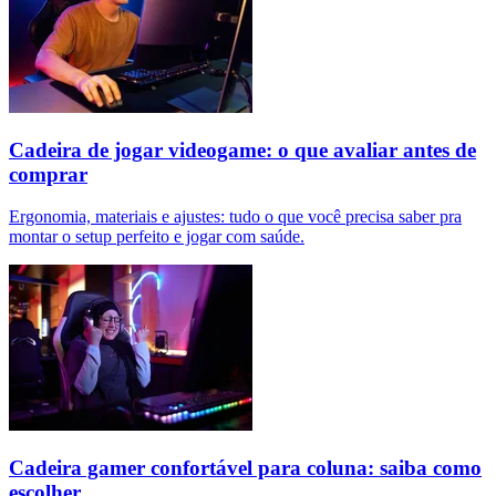
Cadeira de jogar videogame: o que avaliar antes de
comprar
Ergonomia, materiais e ajustes: tudo o que você precisa saber pra
montar o setup perfeito e jogar com saúde.
Cadeira gamer confortável para coluna: saiba como
escolher