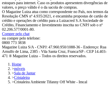
estoques para internet. Caso os produtos apresentem divergências de
valores, o preço válido é o da sacola de compras.
O Magazine Luiza atua como correspondente no País, nos termos da
Resolução CMN nº 4.935/2021, e encaminha propostas de cartão de
crédito e operações de crédito para a Luizacred S.A Sociedade de
Crédito, Financiamento e Investimento inscrita no CNPJ sob o nº
02.206.577/0001-80.
Compre pelo chat
ou compre pelo telefone:
0800 773 3838
Magazine Luiza S/A - CNPJ: 47.960.950/1088-36 - Endereço: Rua
Arnulfo de Lima, 2385 - Vila Santa Cruz, Franca/SP - CEP 14.403-
471 ® Magazine Luiza – Todos os direitos reservados.
Home
>
móveis
>
Sala de Jantar
>
Cristaleira
>
Cristaleira Ambiente Tifanny Off White - Imcal