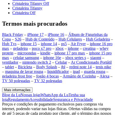
Cristaleira Tifanny Off
Cristaleira Tifanny
Cristaleira Off
Termos mais procurados
Black Friday
–
iPhone 17
–
iPhone 16
–
Álbum de Figurinhas da
Copa
–
S26
–
Hub de Conteúdo
–
Hub Celulares
–
Hub Geladeira
–
Hub Tvs
–
iphone 15
–
iphone 14
–
ps5
–
Air Fryer
–
iphone 16 pro
max
–
geladeira
–
poco x7 pro
–
xbox
–
iphone
–
creatina
–
whey
protein
–
microondas
–
kindle
–
iphone 17 pro max
–
iphone 15 pro
max
–
celular samsung
–
iphone 16e
–
xbox series s
–
xiaomi
–
ventilador
–
nintendo switch 2
–
Celular
–
Ar Condicionado Portátil
–
tablet
–
Bicicleta
–
Body Splash
–
jbl
–
redmi note 14
–
tenis nike
–
maquina de lavar roupa
–
liquidificador
–
ipad
–
guarda roupa
–
geladeira frost free
–
fogão 4 bocas
–
Armário de Cozinha
–
Alexa
–
TV 50 polegadas
–
TV 32 polegadas
Mais informações
Blog da Lu
Nossas lojas
WhatsApp da Lu
Tenha sua
loja
Regulamento
Acessibilidade
Segurança e Privacidade
Preços e condições de pagamento exclusivos para compras via
internet, podendo variar nas lojas físicas. Ofertas válidas na compra
de até 5 peças de cada produto por cliente, até o término dos nossos