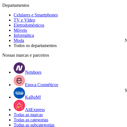
Departamentos
Celulares e Smartphones
TV e Vídeo
Eletrodomésticos
Móveis
Informática
Moda
N
Todos os departamentos
Nossas marcas e parceiros
Netshoes
Epoca Cosméticos
S
KaBuM!
AliExpress
Todas as marcas
Todas as categorias
Todas as subcategorias