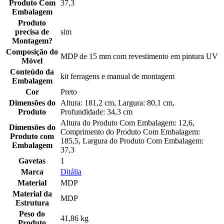
Produto Com
37,3
Embalagem
Produto
precisa de
sim
Montagem?
Composição do
MDP de 15 mm com revestimento em pintura UV
Móvel
Conteúdo da
kit ferragens e manual de montagem
Embalagem
Cor
Preto
Dimensões do
Altura: 181,2 cm, Largura: 80,1 cm,
Produto
Profundidade: 34,3 cm
Altura do Produto Com Embalagem: 12,6,
Dimensões do
Comprimento do Produto Com Embalagem:
Produto com
185,5, Largura do Produto Com Embalagem:
Embalagem
37,3
Gavetas
1
Marca
Ditália
Material
MDP
Material da
MDP
Estrutura
Peso do
41,86 kg
Produto