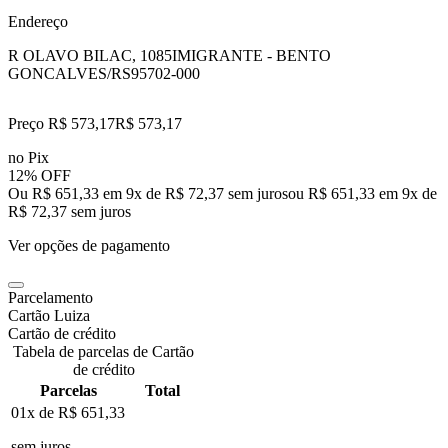
Endereço
R OLAVO BILAC, 1085
IMIGRANTE - BENTO
GONCALVES/RS
95702-000
Preço R$ 573,17
R$
573
,
17
no Pix
12% OFF
Ou R$ 651,33 em 9x de R$ 72,37 sem juros
ou
R$ 651,33
em
9
x de
R$ 72,37
sem juros
Ver opções de pagamento
Parcelamento
Cartão Luiza
Cartão de crédito
Tabela de parcelas de Cartão
de crédito
Parcelas
Total
01x de
R$ 651,33
sem juros