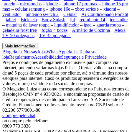
protein
–
microondas
–
kindle
–
iphone 17 pro max
–
iphone 15 pro
max
–
celular samsung
–
iphone 16e
–
xbox series s
–
xiaomi
–
ventilador
–
nintendo switch 2
–
Celular
–
Ar Condicionado Portátil
–
tablet
–
Bicicleta
–
Body Splash
–
jbl
–
redmi note 14
–
tenis nike
–
maquina de lavar roupa
–
liquidificador
–
ipad
–
guarda roupa
–
geladeira frost free
–
fogão 4 bocas
–
Armário de Cozinha
–
Alexa
–
TV 50 polegadas
–
TV 32 polegadas
Mais informações
Blog da Lu
Nossas lojas
WhatsApp da Lu
Tenha sua
loja
Regulamento
Acessibilidade
Segurança e Privacidade
Preços e condições de pagamento exclusivos para compras via
internet, podendo variar nas lojas físicas. Ofertas válidas na compra
de até 5 peças de cada produto por cliente, até o término dos nossos
estoques para internet. Caso os produtos apresentem divergências de
valores, o preço válido é o da sacola de compras.
O Magazine Luiza atua como correspondente no País, nos termos da
Resolução CMN nº 4.935/2021, e encaminha propostas de cartão de
crédito e operações de crédito para a Luizacred S.A Sociedade de
Crédito, Financiamento e Investimento inscrita no CNPJ sob o nº
02.206.577/0001-80.
Compre pelo chat
ou compre pelo telefone:
0800 773 3838
Magazine Luiza S/A - CNPJ: 47.960.950/1088-36 - Endereço: Rua