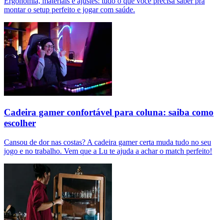
Ergonomia, materiais e ajustes: tudo o que você precisa saber pra
montar o setup perfeito e jogar com saúde.
Cadeira gamer confortável para coluna: saiba como
escolher
Cansou de dor nas costas? A cadeira gamer certa muda tudo no seu
jogo e no trabalho. Vem que a Lu te ajuda a achar o match perfeito!