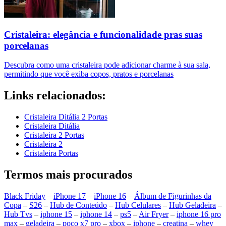
Cristaleira: elegância e funcionalidade pras suas
porcelanas
Descubra como uma cristaleira pode adicionar charme à sua sala,
permitindo que você exiba copos, pratos e porcelanas
Links relacionados:
Cristaleira Ditália 2 Portas
Cristaleira Ditália
Cristaleira 2 Portas
Cristaleira 2
Cristaleira Portas
Termos mais procurados
Black Friday
–
iPhone 17
–
iPhone 16
–
Álbum de Figurinhas da
Copa
–
S26
–
Hub de Conteúdo
–
Hub Celulares
–
Hub Geladeira
–
Hub Tvs
–
iphone 15
–
iphone 14
–
ps5
–
Air Fryer
–
iphone 16 pro
max
–
geladeira
–
poco x7 pro
–
xbox
–
iphone
–
creatina
–
whey