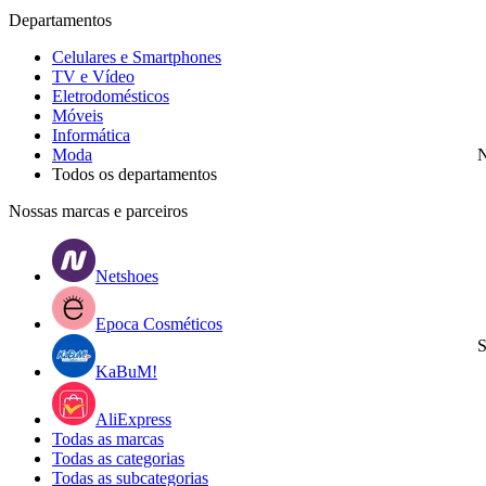
Departamentos
Celulares e Smartphones
TV e Vídeo
Eletrodomésticos
Móveis
Informática
Moda
N
Todos os departamentos
Nossas marcas e parceiros
Netshoes
Epoca Cosméticos
S
KaBuM!
AliExpress
Todas as marcas
Todas as categorias
Todas as subcategorias