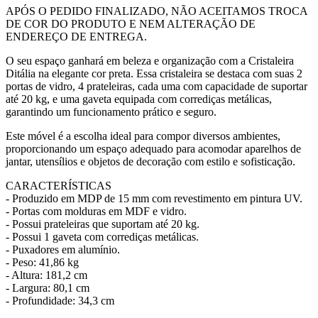
APÓS O PEDIDO FINALIZADO, NÃO ACEITAMOS TROCA
DE COR DO PRODUTO E NEM ALTERAÇÃO DE
ENDEREÇO DE ENTREGA.
O seu espaço ganhará em beleza e organização com a Cristaleira
Ditália na elegante cor preta. Essa cristaleira se destaca com suas 2
portas de vidro, 4 prateleiras, cada uma com capacidade de suportar
até 20 kg, e uma gaveta equipada com corrediças metálicas,
garantindo um funcionamento prático e seguro.
Este móvel é a escolha ideal para compor diversos ambientes,
proporcionando um espaço adequado para acomodar aparelhos de
jantar, utensílios e objetos de decoração com estilo e sofisticação.
CARACTERÍSTICAS
- Produzido em MDP de 15 mm com revestimento em pintura UV.
- Portas com molduras em MDF e vidro.
- Possui prateleiras que suportam até 20 kg.
- Possui 1 gaveta com corrediças metálicas.
- Puxadores em alumínio.
- Peso: 41,86 kg
- Altura: 181,2 cm
- Largura: 80,1 cm
- Profundidade: 34,3 cm