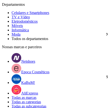
Departamentos
Celulares e Smartphones
TV e Vídeo
Eletrodomésticos
Móveis
Informática
Moda
N
Todos os departamentos
Nossas marcas e parceiros
Netshoes
Epoca Cosméticos
S
KaBuM!
AliExpress
Todas as marcas
Todas as categorias
Todas as subcategorias