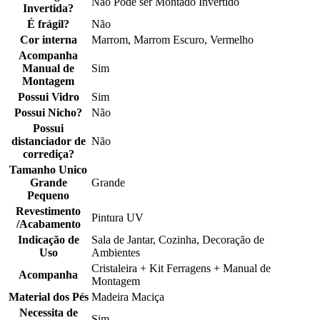
Não Pode ser Montado Invertido
Invertida?
É frágil?
Não
Cor interna
Marrom, Marrom Escuro, Vermelho
Acompanha
Manual de
Sim
Montagem
Possui Vidro
Sim
Possui Nicho?
Não
Possui
distanciador de
Não
corrediça?
Tamanho Unico
Grande
Grande
Pequeno
Revestimento
Pintura UV
/Acabamento
Indicação de
Sala de Jantar, Cozinha, Decoração de
Uso
Ambientes
Cristaleira + Kit Ferragens + Manual de
Acompanha
Montagem
Material dos Pés
Madeira Maciça
Necessita de
Sim