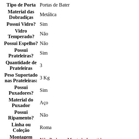
Tipo de Porta
Portas de Bater
Material das
Metálica
Dobradiças
Possui Vidro?
Sim
Vidro
Não
Temperado?
Possui Espelho?
Não
Possui
Sim
Prateleiras?
Quantidade de
3
Prateleiras
Peso Suportado
3 Kg
nas Prateleiras:
Possui
Sim
Puxadores?
Material do
Aço
Puxador
Possui
Não
Ripamento?
Linha ou
Roma
Coleção
Montagem