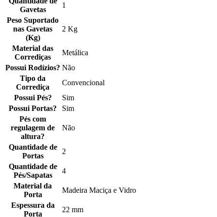
Quantidade de
1
Gavetas
Peso Suportado
nas Gavetas
2 Kg
(Kg)
Material das
Metálica
Corrediças
Possui Rodízios?
Não
Tipo da
Convencional
Corrediça
Possui Pés?
Sim
Possui Portas?
Sim
Pés com
regulagem de
Não
altura?
Quantidade de
2
Portas
Quantidade de
4
Pés/Sapatas
Material da
Madeira Maciça e Vidro
Porta
Espessura da
22 mm
Porta