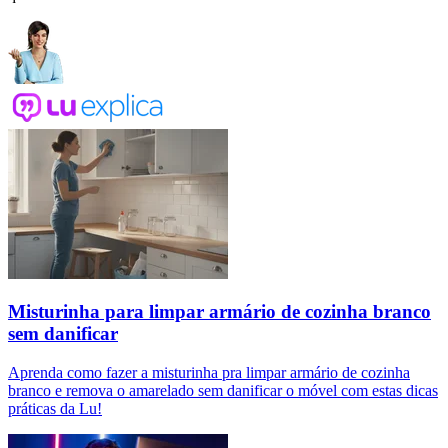
Misturinha para limpar armário de cozinha branco
sem danificar
Aprenda como fazer a misturinha pra limpar armário de cozinha
branco e remova o amarelado sem danificar o móvel com estas dicas
práticas da Lu!