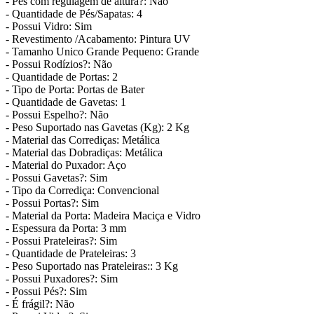
- Pés com regulagem de altura?: Não
- Quantidade de Pés/Sapatas: 4
- Possui Vidro: Sim
- Revestimento /Acabamento: Pintura UV
- Tamanho Unico Grande Pequeno: Grande
- Possui Rodízios?: Não
- Quantidade de Portas: 2
- Tipo de Porta: Portas de Bater
- Quantidade de Gavetas: 1
- Possui Espelho?: Não
- Peso Suportado nas Gavetas (Kg): 2 Kg
- Material das Corrediças: Metálica
- Material das Dobradiças: Metálica
- Material do Puxador: Aço
- Possui Gavetas?: Sim
- Tipo da Corrediça: Convencional
- Possui Portas?: Sim
- Material da Porta: Madeira Maciça e Vidro
- Espessura da Porta: 3 mm
- Possui Prateleiras?: Sim
- Quantidade de Prateleiras: 3
- Peso Suportado nas Prateleiras:: 3 Kg
- Possui Puxadores?: Sim
- Possui Pés?: Sim
- É frágil?: Não