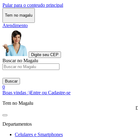
Pular para o conteudo principal
Tem no magalu
Atendimento
Digite seu CEP
Buscar no Magalu
Buscar
0
Boas vindas :)
Entre ou Cadastre-se
Tem no Magalu
D
Departamentos
Celulares e Smartphones