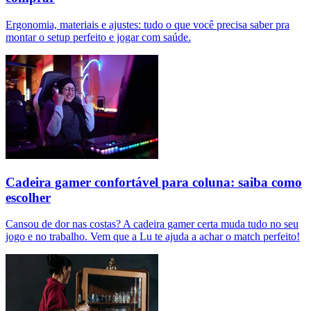
Ergonomia, materiais e ajustes: tudo o que você precisa saber pra
montar o setup perfeito e jogar com saúde.
Cadeira gamer confortável para coluna: saiba como
escolher
Cansou de dor nas costas? A cadeira gamer certa muda tudo no seu
jogo e no trabalho. Vem que a Lu te ajuda a achar o match perfeito!