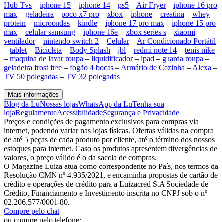
Hub Tvs
–
iphone 15
–
iphone 14
–
ps5
–
Air Fryer
–
iphone 16 pro
max
–
geladeira
–
poco x7 pro
–
xbox
–
iphone
–
creatina
–
whey
protein
–
microondas
–
kindle
–
iphone 17 pro max
–
iphone 15 pro
max
–
celular samsung
–
iphone 16e
–
xbox series s
–
xiaomi
–
ventilador
–
nintendo switch 2
–
Celular
–
Ar Condicionado Portátil
–
tablet
–
Bicicleta
–
Body Splash
–
jbl
–
redmi note 14
–
tenis nike
–
maquina de lavar roupa
–
liquidificador
–
ipad
–
guarda roupa
–
geladeira frost free
–
fogão 4 bocas
–
Armário de Cozinha
–
Alexa
–
TV 50 polegadas
–
TV 32 polegadas
Mais informações
Blog da Lu
Nossas lojas
WhatsApp da Lu
Tenha sua
loja
Regulamento
Acessibilidade
Segurança e Privacidade
Preços e condições de pagamento exclusivos para compras via
internet, podendo variar nas lojas físicas. Ofertas válidas na compra
de até 5 peças de cada produto por cliente, até o término dos nossos
estoques para internet. Caso os produtos apresentem divergências de
valores, o preço válido é o da sacola de compras.
O Magazine Luiza atua como correspondente no País, nos termos da
Resolução CMN nº 4.935/2021, e encaminha propostas de cartão de
crédito e operações de crédito para a Luizacred S.A Sociedade de
Crédito, Financiamento e Investimento inscrita no CNPJ sob o nº
02.206.577/0001-80.
Compre pelo chat
ou compre pelo telefone: