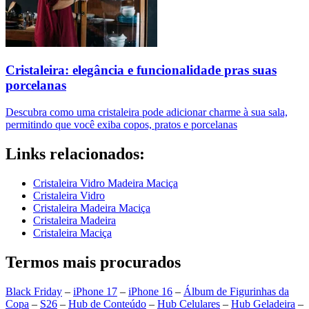
Cristaleira: elegância e funcionalidade pras suas
porcelanas
Descubra como uma cristaleira pode adicionar charme à sua sala,
permitindo que você exiba copos, pratos e porcelanas
Links relacionados:
Cristaleira Vidro Madeira Maciça
Cristaleira Vidro
Cristaleira Madeira Maciça
Cristaleira Madeira
Cristaleira Maciça
Termos mais procurados
Black Friday
–
iPhone 17
–
iPhone 16
–
Álbum de Figurinhas da
Copa
–
S26
–
Hub de Conteúdo
–
Hub Celulares
–
Hub Geladeira
–