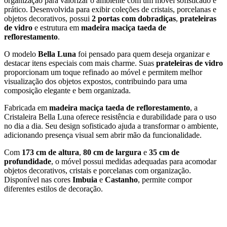
organização para valorizar o ambiente com um móvel sofisticado e
prático. Desenvolvida para exibir coleções de cristais, porcelanas e
objetos decorativos, possui
2 portas com dobradiças
,
prateleiras
de vidro
e estrutura em
madeira maciça taeda de
reflorestamento
.
O modelo
Bella Luna
foi pensado para quem deseja organizar e
destacar itens especiais com mais charme. Suas
prateleiras de vidro
proporcionam um toque refinado ao móvel e permitem melhor
visualização dos objetos expostos, contribuindo para uma
composição elegante e bem organizada.
Fabricada em
madeira maciça taeda de reflorestamento
, a
Cristaleira Bella Luna oferece resistência e durabilidade para o uso
no dia a dia. Seu design sofisticado ajuda a transformar o ambiente,
adicionando presença visual sem abrir mão da funcionalidade.
Com
173 cm de altura
,
80 cm de largura
e
35 cm de
profundidade
, o móvel possui medidas adequadas para acomodar
objetos decorativos, cristais e porcelanas com organização.
Disponível nas cores
Imbuia
e
Castanho
, permite compor
diferentes estilos de decoração.