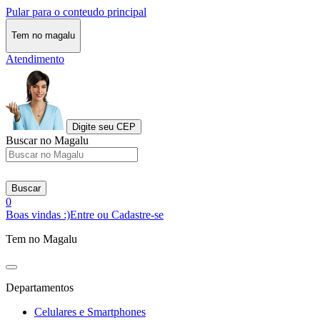
Pular para o conteudo principal
Tem no magalu
Atendimento
Digite seu CEP
Buscar no Magalu
Buscar
0
Boas vindas :)
Entre ou Cadastre-se
Tem no Magalu
Departamentos
Celulares e Smartphones