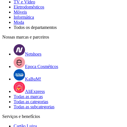
TV e Vídeo
Eletrodomésticos
Móveis
Informática
Moda
Todos os departamentos
Nossas marcas e parceiros
Netshoes
Epoca Cosméticos
KaBuM!
AliExpress
Todas as marcas
Todas as categorias
Todas as subcategorias
Serviços e benefícios
Cartão Luiza