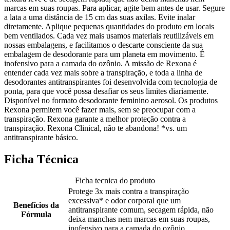
marcas em suas roupas. Para aplicar, agite bem antes de usar. Segure
a lata a uma distância de 15 cm das suas axilas. Evite inalar
diretamente. Aplique pequenas quantidades do produto em locais
bem ventilados. Cada vez mais usamos materiais reutilizáveis em
nossas embalagens, e facilitamos o descarte consciente da sua
embalagem de desodorante para um planeta em movimento. É
inofensivo para a camada do ozônio. A missão de Rexona é
entender cada vez mais sobre a transpiração, e toda a linha de
desodorantes antitranspirantes foi desenvolvida com tecnologia de
ponta, para que você possa desafiar os seus limites diariamente.
Disponível no formato desodorante feminino aerosol. Os produtos
Rexona permitem você fazer mais, sem se preocupar com a
transpiração. Rexona garante a melhor proteção contra a
transpiração. Rexona Clinical, não te abandona! *vs. um
antitranspirante básico.
Ficha Técnica
Ficha tecnica do produto
Protege 3x mais contra a transpiração
excessiva* e odor corporal que um
Benefícios da
antitranspirante comum, secagem rápida, não
Fórmula
deixa manchas nem marcas em suas roupas,
inofensivo para a camada do ozônio