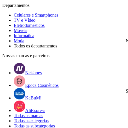
Departamentos
Celulares e Smartphones
TV e Vídeo
Eletrodomésticos
Móveis
Informática
Moda
N
Todos os departamentos
Nossas marcas e parceiros
Netshoes
Epoca Cosméticos
S
KaBuM!
AliExpress
Todas as marcas
Todas as categorias
Todas as subcategorias