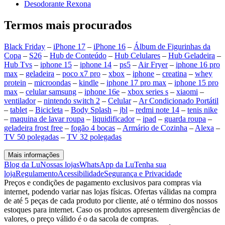
Desodorante Rexona
Termos mais procurados
Black Friday
–
iPhone 17
–
iPhone 16
–
Álbum de Figurinhas da
Copa
–
S26
–
Hub de Conteúdo
–
Hub Celulares
–
Hub Geladeira
–
Hub Tvs
–
iphone 15
–
iphone 14
–
ps5
–
Air Fryer
–
iphone 16 pro
max
–
geladeira
–
poco x7 pro
–
xbox
–
iphone
–
creatina
–
whey
protein
–
microondas
–
kindle
–
iphone 17 pro max
–
iphone 15 pro
max
–
celular samsung
–
iphone 16e
–
xbox series s
–
xiaomi
–
ventilador
–
nintendo switch 2
–
Celular
–
Ar Condicionado Portátil
–
tablet
–
Bicicleta
–
Body Splash
–
jbl
–
redmi note 14
–
tenis nike
–
maquina de lavar roupa
–
liquidificador
–
ipad
–
guarda roupa
–
geladeira frost free
–
fogão 4 bocas
–
Armário de Cozinha
–
Alexa
–
TV 50 polegadas
–
TV 32 polegadas
Mais informações
Blog da Lu
Nossas lojas
WhatsApp da Lu
Tenha sua
loja
Regulamento
Acessibilidade
Segurança e Privacidade
Preços e condições de pagamento exclusivos para compras via
internet, podendo variar nas lojas físicas. Ofertas válidas na compra
de até 5 peças de cada produto por cliente, até o término dos nossos
estoques para internet. Caso os produtos apresentem divergências de
valores, o preço válido é o da sacola de compras.