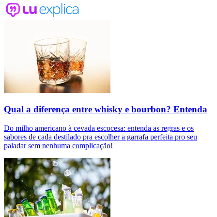
Qual a diferença entre whisky e bourbon? Entenda
Do milho americano à cevada escocesa: entenda as regras e os
sabores de cada destilado pra escolher a garrafa perfeita pro seu
paladar sem nenhuma complicação!