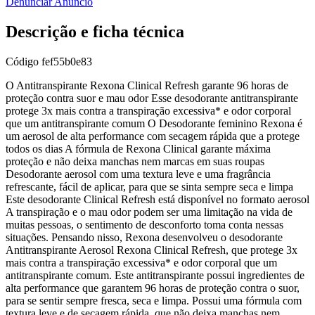
Denunciar Anúncio
Descrição e ficha técnica
Código
fef55b0e83
O Antitranspirante Rexona Clinical Refresh garante 96 horas de
proteção contra suor e mau odor Esse desodorante antitranspirante
protege 3x mais contra a transpiração excessiva* e odor corporal
que um antitranspirante comum O Desodorante feminino Rexona é
um aerosol de alta performance com secagem rápida que a protege
todos os dias A fórmula de Rexona Clinical garante máxima
proteção e não deixa manchas nem marcas em suas roupas
Desodorante aerosol com uma textura leve e uma fragrância
refrescante, fácil de aplicar, para que se sinta sempre seca e limpa
Este desodorante Clinical Refresh está disponível no formato aerosol
A transpiração e o mau odor podem ser uma limitação na vida de
muitas pessoas, o sentimento de desconforto toma conta nessas
situações. Pensando nisso, Rexona desenvolveu o desodorante
Antitranspirante Aerosol Rexona Clinical Refresh, que protege 3x
mais contra a transpiração excessiva* e odor corporal que um
antitranspirante comum. Este antitranspirante possui ingredientes de
alta performance que garantem 96 horas de proteção contra o suor,
para se sentir sempre fresca, seca e limpa. Possui uma fórmula com
textura leve e de secagem rápida, que não deixa manchas nem