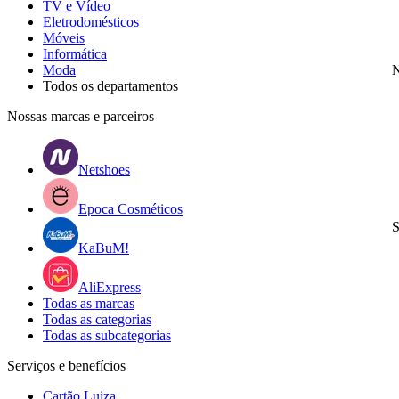
TV e Vídeo
Eletrodomésticos
Móveis
Informática
Moda
N
Todos os departamentos
Nossas marcas e parceiros
Netshoes
Epoca Cosméticos
S
KaBuM!
AliExpress
Todas as marcas
Todas as categorias
Todas as subcategorias
Serviços e benefícios
Cartão Luiza