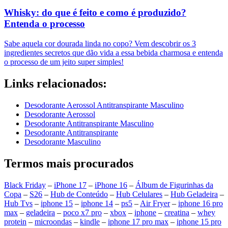
Whisky: do que é feito e como é produzido?
Entenda o processo
Sabe aquela cor dourada linda no copo? Vem descobrir os 3
ingredientes secretos que dão vida a essa bebida charmosa e entenda
o processo de um jeito super simples!
Links relacionados:
Desodorante Aerossol Antitranspirante Masculino
Desodorante Aerossol
Desodorante Antitranspirante Masculino
Desodorante Antitranspirante
Desodorante Masculino
Termos mais procurados
Black Friday
–
iPhone 17
–
iPhone 16
–
Álbum de Figurinhas da
Copa
–
S26
–
Hub de Conteúdo
–
Hub Celulares
–
Hub Geladeira
–
Hub Tvs
–
iphone 15
–
iphone 14
–
ps5
–
Air Fryer
–
iphone 16 pro
max
–
geladeira
–
poco x7 pro
–
xbox
–
iphone
–
creatina
–
whey
protein
–
microondas
–
kindle
–
iphone 17 pro max
–
iphone 15 pro