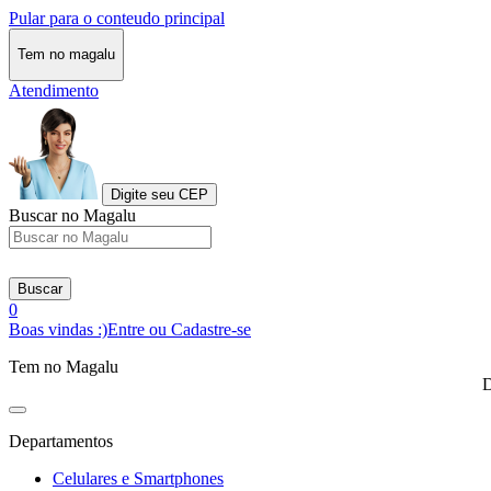
Pular para o conteudo principal
Tem no magalu
Atendimento
Digite seu CEP
Buscar no Magalu
Buscar
0
Boas vindas :)
Entre ou Cadastre-se
Tem no Magalu
D
Departamentos
Celulares e Smartphones