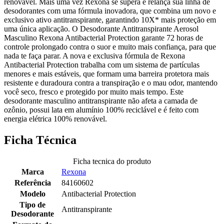
renovável. Mais uma vez Rexona se supera e relança sua linha de
desodorantes com uma fórmula inovadora, que combina um novo e
exclusivo ativo antitranspirante, garantindo 10X* mais proteção em
uma única aplicação. O Desodorante Antitranspirante Aerosol
Masculino Rexona Antibacterial Protection garante 72 horas de
controle prolongado contra o suor e muito mais confiança, para que
nada te faça parar. A nova e exclusiva fórmula de Rexona
Antibacterial Protection trabalha com um sistema de partículas
menores e mais estáveis, que formam uma barreira protetora mais
resistente e duradoura contra a transpiração e o mau odor, mantendo
você seco, fresco e protegido por muito mais tempo. Este
desodorante masculino antitranspirante não afeta a camada de
ozônio, possui lata em alumínio 100% reciclável e é feito com
energia elétrica 100% renovável.
Ficha Técnica
Ficha tecnica do produto
Marca
Rexona
Referência
84160602
Modelo
Antibacterial Protection
Tipo de
Antitranspirante
Desodorante