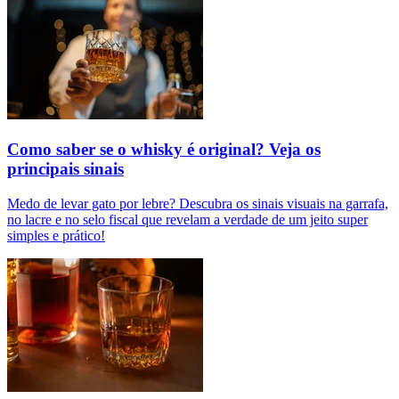
Como saber se o whisky é original? Veja os
principais sinais
Medo de levar gato por lebre? Descubra os sinais visuais na garrafa,
no lacre e no selo fiscal que revelam a verdade de um jeito super
simples e prático!