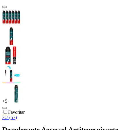
+
5
Favoritar
3.7 (57)
Desodorante Aerossol Antitranspirante