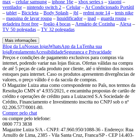
max
–
celular samsung
–
iphone 16e
–
xbox series s
–
xiaomi
–
ventilador
–
nintendo switch 2
–
Celular
–
Ar Condicionado Portátil
–
tablet
–
Bicicleta
–
Body Splash
–
jbl
–
redmi note 14
–
tenis nike
–
maquina de lavar roupa
–
liquidificador
–
ipad
–
guarda roupa
–
geladeira frost free
–
fogão 4 bocas
–
Armário de Cozinha
–
Alexa
–
TV 50 polegadas
–
TV 32 polegadas
Mais informações
Blog da Lu
Nossas lojas
WhatsApp da Lu
Tenha sua
loja
Regulamento
Acessibilidade
Segurança e Privacidade
Preços e condições de pagamento exclusivos para compras via
internet, podendo variar nas lojas físicas. Ofertas válidas na compra
de até 5 peças de cada produto por cliente, até o término dos nossos
estoques para internet. Caso os produtos apresentem divergências de
valores, o preço válido é o da sacola de compras.
O Magazine Luiza atua como correspondente no País, nos termos da
Resolução CMN nº 4.935/2021, e encaminha propostas de cartão de
crédito e operações de crédito para a Luizacred S.A Sociedade de
Crédito, Financiamento e Investimento inscrita no CNPJ sob o nº
02.206.577/0001-80.
Compre pelo chat
ou compre pelo telefone:
0800 773 3838
Magazine Luiza S/A - CNPJ: 47.960.950/1088-36 - Endereço: Rua
Arnulfo de Lima, 2385 - Vila Santa Cruz, Franca/SP - CEP 14.403-