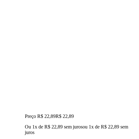
Preço R$ 22,89
R$
22
,
89
Ou 1x de R$ 22,89 sem juros
ou
1
x de
R$ 22,89
sem
juros