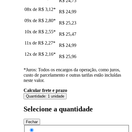
R$ 24,75
08x de
R$ 3,12
*
R$ 24,99
09x de
R$ 2,80
*
R$ 25,23
10x de
R$ 2,55
*
R$ 25,47
11x de
R$ 2,27
*
R$ 24,99
12x de
R$ 2,16
*
R$ 25,96
*Juros: Todos os encargos da operação, como juros,
custo de parcelamento e outras tarifas estão incluídas
neste valor.
Calcular frete e prazo
Quantidade:
1 unidade
Selecione a quantidade
Fechar