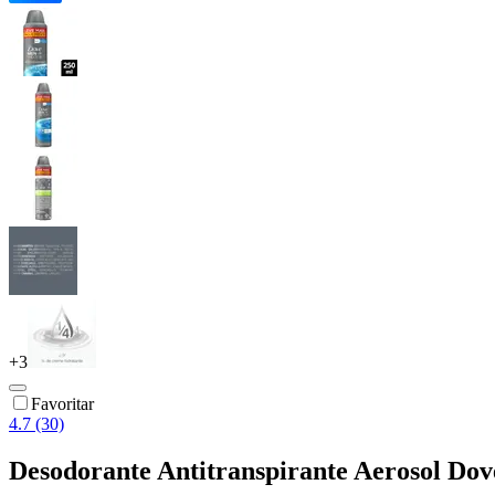
+
3
Favoritar
4.7 (30)
Desodorante Antitranspirante Aerosol Do