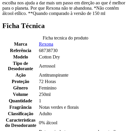
escolha nos ajuda a dar mais um passo em direção ao que é melhor
para o planeta. Por que Rexona não te abandona. *Não contém
álcool etílico. **Quando comparado à versão de 150 ml
Ficha Técnica
Ficha tecnica do produto
Marca
Rexona
Referência
68738730
Modelo
Cotton Dry
Tipo de
Aerossol
Desodorante
Ação
Antitranspirante
Proteção
72 Horas
Gênero
Feminino
Volume
250ml
Quantidade
1
Fragrância
Notas verdes e florais
Classificação
Adulto
Características
0% álcool
do Desodorante