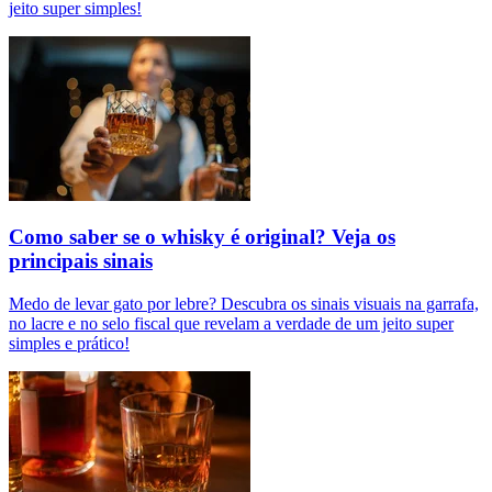
jeito super simples!
Como saber se o whisky é original? Veja os
principais sinais
Medo de levar gato por lebre? Descubra os sinais visuais na garrafa,
no lacre e no selo fiscal que revelam a verdade de um jeito super
simples e prático!