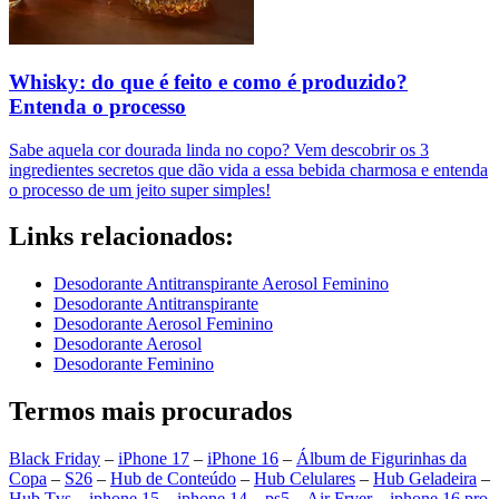
Whisky: do que é feito e como é produzido?
Entenda o processo
Sabe aquela cor dourada linda no copo? Vem descobrir os 3
ingredientes secretos que dão vida a essa bebida charmosa e entenda
o processo de um jeito super simples!
Links relacionados:
Desodorante Antitranspirante Aerosol Feminino
Desodorante Antitranspirante
Desodorante Aerosol Feminino
Desodorante Aerosol
Desodorante Feminino
Termos mais procurados
Black Friday
–
iPhone 17
–
iPhone 16
–
Álbum de Figurinhas da
Copa
–
S26
–
Hub de Conteúdo
–
Hub Celulares
–
Hub Geladeira
–
Hub Tvs
–
iphone 15
–
iphone 14
–
ps5
–
Air Fryer
–
iphone 16 pro