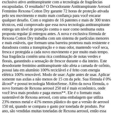
exclusivo ativo antitranspirante com a tecnologia de fragrâncias
encapsuladas. O resultado? O Desodorante Antitranspirante Aerosol
Feminino Rexona Cotton Dry garante 72 horas de proteção ativada
pelo seu movimento e muito mais confiança para você encarar
qualquer desafio. Com o registro de 16 patentes e mais de 300 testes
técnicos, está comprovado que essa nova tecnologia antitranspirante
entrega um nível de proteção contra o suor como nenhuma outra
proposta regular já entregou antes. A nova e exclusiva fórmula de
Rexona Cotton Dry trabalha com um sistema de partículas menores
e mais estáveis, que formam uma barreira protetora mais resistente e
duradoura contra a transpiração e o mau odor, mantendo você seca,
fresca e protegida a cada novo movimento e por muito mais tempo.
Sua fragrância contém uma rica combinação de notas verdes e
florais, garantindo a sensação de frescor durante o dia inteiro. Este
desodorante feminino antitranspirante não afeta a camada de ozônio,
possui lata em alumínio 100% reciclável e é feito com energia
elétrica 100% renovável. Modo de usar: Agite antes de usar. Aplicar
somente nas axilas a não menos de 15 cm da pele. Sua fórmula é 0%
álcool* e possui tecnologia MotionSense. Além da nova fórmula, o
novo formato de Rexona aerosol 250 ml é mais econômico, onde
você leva mais produto e paga menos**. Ele é o formato mais
sustentável de Rexona aerosol, com uma embalagem que utiliza
23% menos metal e 41% menos plástico do que a versão de aerosol
150 ml, quando se compara o gasto por tonelada de produto. Por
ano, são vendidas muitas toneladas de Rexona aerosol, então essa