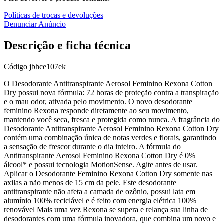
Políticas de trocas e devoluções
Denunciar Anúncio
Descrição e ficha técnica
Código
jbhce107ek
O Desodorante Antitranspirante Aerosol Feminino Rexona Cotton
Dry possui nova fórmula: 72 horas de proteção contra a transpiração
e o mau odor, ativada pelo movimento. O novo desodorante
feminino Rexona responde diretamente ao seu movimento,
mantendo você seca, fresca e protegida como nunca. A fragrância do
Desodorante Antitranspirante Aerosol Feminino Rexona Cotton Dry
contém uma combinação única de notas verdes e florais, garantindo
a sensação de frescor durante o dia inteiro. A fórmula do
Antitranspirante Aerosol Feminino Rexona Cotton Dry é 0%
álcool* e possui tecnologia MotionSense. Agite antes de usar.
Aplicar o Desodorante Feminino Rexona Cotton Dry somente nas
axilas a não menos de 15 cm da pele. Este desodorante
antitranspirante não afeta a camada de ozônio, possui lata em
alumínio 100% reciclável e é feito com energia elétrica 100%
renovável Mais uma vez Rexona se supera e relança sua linha de
desodorantes com uma fórmula inovadora, que combina um novo e