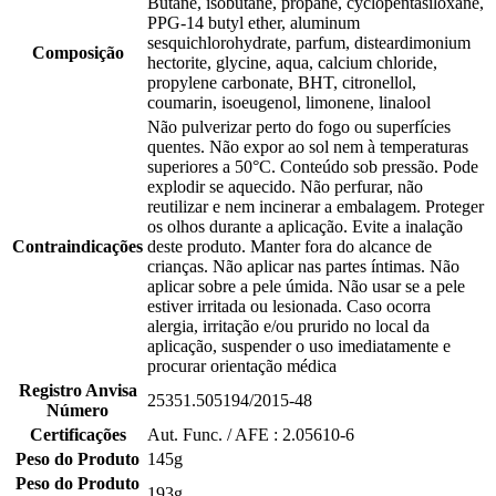
Butane, isobutane, propane, cyclopentasiloxane,
PPG-14 butyl ether, aluminum
sesquichlorohydrate, parfum, disteardimonium
Composição
hectorite, glycine, aqua, calcium chloride,
propylene carbonate, BHT, citronellol,
coumarin, isoeugenol, limonene, linalool
Não pulverizar perto do fogo ou superfícies
quentes. Não expor ao sol nem à temperaturas
superiores a 50°C. Conteúdo sob pressão. Pode
explodir se aquecido. Não perfurar, não
reutilizar e nem incinerar a embalagem. Proteger
os olhos durante a aplicação. Evite a inalação
Contraindicações
deste produto. Manter fora do alcance de
crianças. Não aplicar nas partes íntimas. Não
aplicar sobre a pele úmida. Não usar se a pele
estiver irritada ou lesionada. Caso ocorra
alergia, irritação e/ou prurido no local da
aplicação, suspender o uso imediatamente e
procurar orientação médica
Registro Anvisa
25351.505194/2015-48
Número
Certificações
Aut. Func. / AFE : 2.05610-6
Peso do Produto
145g
Peso do Produto
193g