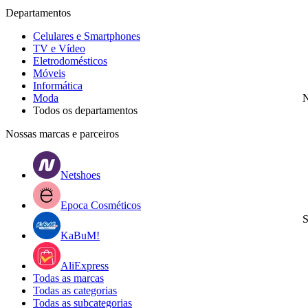
Departamentos
Celulares e Smartphones
TV e Vídeo
Eletrodomésticos
Móveis
Informática
Moda
N
Todos os departamentos
Nossas marcas e parceiros
Netshoes
Epoca Cosméticos
S
KaBuM!
AliExpress
Todas as marcas
Todas as categorias
Todas as subcategorias