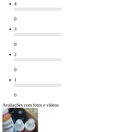
4
0
3
0
2
0
1
0
Avaliações com fotos e vídeos