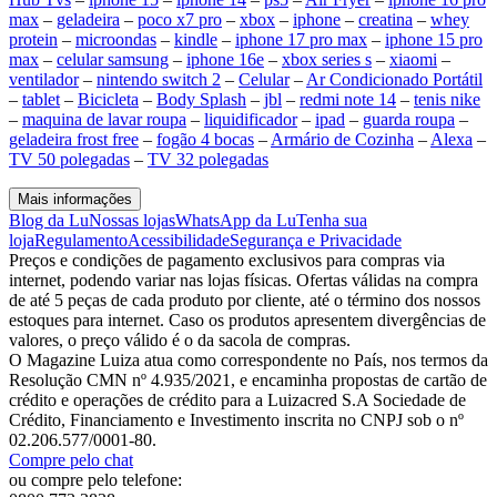
max
–
geladeira
–
poco x7 pro
–
xbox
–
iphone
–
creatina
–
whey
protein
–
microondas
–
kindle
–
iphone 17 pro max
–
iphone 15 pro
max
–
celular samsung
–
iphone 16e
–
xbox series s
–
xiaomi
–
ventilador
–
nintendo switch 2
–
Celular
–
Ar Condicionado Portátil
–
tablet
–
Bicicleta
–
Body Splash
–
jbl
–
redmi note 14
–
tenis nike
–
maquina de lavar roupa
–
liquidificador
–
ipad
–
guarda roupa
–
geladeira frost free
–
fogão 4 bocas
–
Armário de Cozinha
–
Alexa
–
TV 50 polegadas
–
TV 32 polegadas
Mais informações
Blog da Lu
Nossas lojas
WhatsApp da Lu
Tenha sua
loja
Regulamento
Acessibilidade
Segurança e Privacidade
Preços e condições de pagamento exclusivos para compras via
internet, podendo variar nas lojas físicas. Ofertas válidas na compra
de até 5 peças de cada produto por cliente, até o término dos nossos
estoques para internet. Caso os produtos apresentem divergências de
valores, o preço válido é o da sacola de compras.
O Magazine Luiza atua como correspondente no País, nos termos da
Resolução CMN nº 4.935/2021, e encaminha propostas de cartão de
crédito e operações de crédito para a Luizacred S.A Sociedade de
Crédito, Financiamento e Investimento inscrita no CNPJ sob o nº
02.206.577/0001-80.
Compre pelo chat
ou compre pelo telefone: