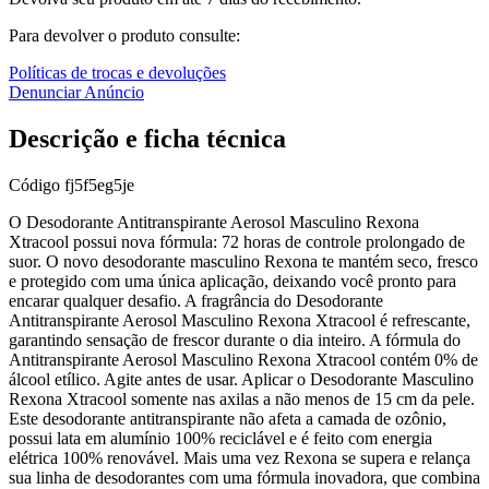
Para devolver o produto consulte:
Políticas de trocas e devoluções
Denunciar Anúncio
Descrição e ficha técnica
Código
fj5f5eg5je
O Desodorante Antitranspirante Aerosol Masculino Rexona
Xtracool possui nova fórmula: 72 horas de controle prolongado de
suor. O novo desodorante masculino Rexona te mantém seco, fresco
e protegido com uma única aplicação, deixando você pronto para
encarar qualquer desafio. A fragrância do Desodorante
Antitranspirante Aerosol Masculino Rexona Xtracool é refrescante,
garantindo sensação de frescor durante o dia inteiro. A fórmula do
Antitranspirante Aerosol Masculino Rexona Xtracool contém 0% de
álcool etílico. Agite antes de usar. Aplicar o Desodorante Masculino
Rexona Xtracool somente nas axilas a não menos de 15 cm da pele.
Este desodorante antitranspirante não afeta a camada de ozônio,
possui lata em alumínio 100% reciclável e é feito com energia
elétrica 100% renovável. Mais uma vez Rexona se supera e relança
sua linha de desodorantes com uma fórmula inovadora, que combina