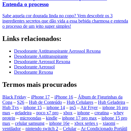
Entenda o processo
Sabe aquela cor dourada linda no copo? Vem descobrir os 3
ingredientes secretos que dão vida a essa bebida charmosa e entenda
o processo de um jeito super simples!
Links relacionados:
Desodorante Antitranspirante Aerossol Rexona
Desodorante Antitranspirante
Desodorante Aerossol Rexona
Desodorante Aerossol
Desodorante Rexona
Termos mais procurados
Black Friday
–
iPhone 17
–
iPhone 16
–
Álbum de Figurinhas da
Copa
–
S26
–
Hub de Conteúdo
–
Hub Celulares
–
Hub Geladeira
–
Hub Tvs
–
iphone 15
–
iphone 14
–
ps5
–
Air Fryer
–
iphone 16 pro
max
–
geladeira
–
poco x7 pro
–
xbox
–
iphone
–
creatina
–
whey
protein
–
microondas
–
kindle
–
iphone 17 pro max
–
iphone 15 pro
max
–
celular samsung
–
iphone 16e
–
xbox series s
–
xiaomi
–
ventilador
–
nintendo switch 2
–
Celular
–
Ar Condicionado Portátil