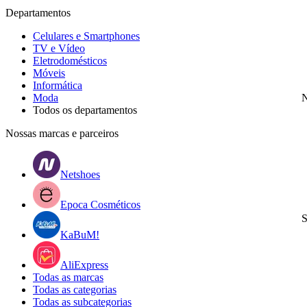
Departamentos
Celulares e Smartphones
TV e Vídeo
Eletrodomésticos
Móveis
Informática
Moda
N
Todos os departamentos
Nossas marcas e parceiros
Netshoes
Epoca Cosméticos
S
KaBuM!
AliExpress
Todas as marcas
Todas as categorias
Todas as subcategorias