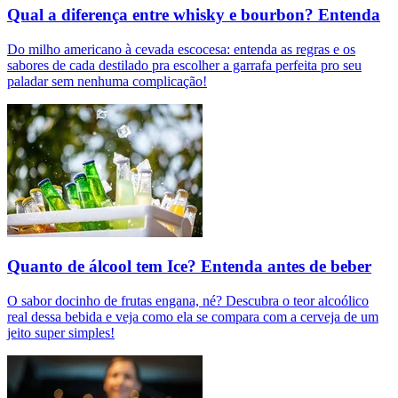
Qual a diferença entre whisky e bourbon? Entenda
Do milho americano à cevada escocesa: entenda as regras e os
sabores de cada destilado pra escolher a garrafa perfeita pro seu
paladar sem nenhuma complicação!
Quanto de álcool tem Ice? Entenda antes de beber
O sabor docinho de frutas engana, né? Descubra o teor alcoólico
real dessa bebida e veja como ela se compara com a cerveja de um
jeito super simples!