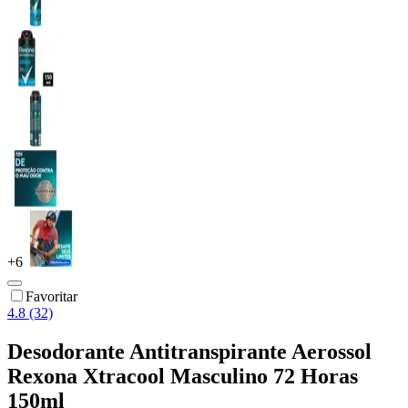
+
6
Favoritar
4.8 (32)
Desodorante Antitranspirante Aerossol
Rexona Xtracool Masculino 72 Horas
150ml