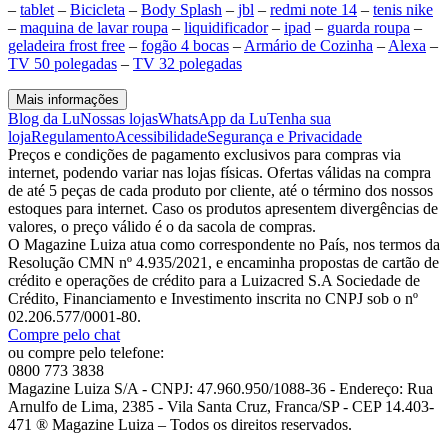
–
tablet
–
Bicicleta
–
Body Splash
–
jbl
–
redmi note 14
–
tenis nike
–
maquina de lavar roupa
–
liquidificador
–
ipad
–
guarda roupa
–
geladeira frost free
–
fogão 4 bocas
–
Armário de Cozinha
–
Alexa
–
TV 50 polegadas
–
TV 32 polegadas
Mais informações
Blog da Lu
Nossas lojas
WhatsApp da Lu
Tenha sua
loja
Regulamento
Acessibilidade
Segurança e Privacidade
Preços e condições de pagamento exclusivos para compras via
internet, podendo variar nas lojas físicas. Ofertas válidas na compra
de até 5 peças de cada produto por cliente, até o término dos nossos
estoques para internet. Caso os produtos apresentem divergências de
valores, o preço válido é o da sacola de compras.
O Magazine Luiza atua como correspondente no País, nos termos da
Resolução CMN nº 4.935/2021, e encaminha propostas de cartão de
crédito e operações de crédito para a Luizacred S.A Sociedade de
Crédito, Financiamento e Investimento inscrita no CNPJ sob o nº
02.206.577/0001-80.
Compre pelo chat
ou compre pelo telefone:
0800 773 3838
Magazine Luiza S/A - CNPJ: 47.960.950/1088-36 - Endereço: Rua
Arnulfo de Lima, 2385 - Vila Santa Cruz, Franca/SP - CEP 14.403-
471 ® Magazine Luiza – Todos os direitos reservados.