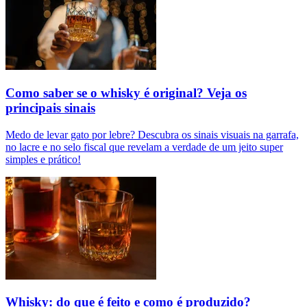
Como saber se o whisky é original? Veja os
principais sinais
Medo de levar gato por lebre? Descubra os sinais visuais na garrafa,
no lacre e no selo fiscal que revelam a verdade de um jeito super
simples e prático!
Whisky: do que é feito e como é produzido?