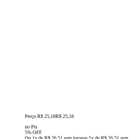
Preço R$ 25,18
R$
25
,
18
no Pix
5% OFF
Ou 1x de R$ 26,51 sem juros
ou
1
x de
R$ 26,51
sem