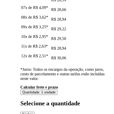
07x de
R$ 4,09
*
R$ 28,66
08x de
R$ 3,62
*
R$ 28,94
09x de
R$ 3,25
*
R$ 29,22
10x de
R$ 2,95
*
R$ 29,50
11x de
R$ 2,63
*
R$ 28,94
12x de
R$ 2,51
*
R$ 30,06
*Juros: Todos os encargos da operação, como juros,
custo de parcelamento e outras tarifas estão incluídas
neste valor.
Calcular frete e prazo
Quantidade:
1 unidade
Selecione a quantidade