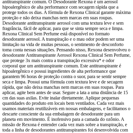
antitranspirante comum. O Desodorante Rexona é um aerosol
hipoalergênico de alta performance com secagem rápida que a
protege todos os dias. A fórmula de Rexona Clinical garante máxima
proteção e não deixa manchas nem marcas em suas roupas.
Desodorante antitranspirante aerosol com uma textura leve e sem
fragrância, fácil de aplicar, para que se sinta sempre seca e limpa.
Rexona Clinical Sem Perfume está disponível no formato
desodorante aerosol. A transpiração e o mau odor podem ser uma
limitação na vida de muitas pessoas, o sentimento de desconforto
toma conta nessas situações. Pensando nisso, Rexona desenvolveu o
desodorante Antitranspirante Aerosol Rexona Clinical Sem Perfume,
que protege 3x mais contra a transpiração excessiva* e odor
corporal que um antitranspirante comum. Este antitranspirante é
hipoalergênico e possui ingredientes de alta performance que
garantem 96 horas de proteção contra o suor, para se sentir sempre
seca e limpa. Possui uma fórmula com textura leve e de secagem
rápida, que não deixa manchas nem marcas em suas roupas. Para
aplicar, agite bem antes de usar. Segure a lata a uma distância de 15
cm das suas axilas. Evite inalar diretamente. Aplique pequenas
quantidades do produto em locais bem ventilados. Cada vez mais
usamos materiais reutilizáveis em nossas embalagens, e facilitamos o
descarte consciente da sua embalagem de desodorante para um
planeta em movimento. É inofensivo para a camada do ozônio. A
missão de Rexona é entender cada vez mais sobre a transpiração, e
toda a linha de desodorantes antitranspirantes foi desenvolvida com