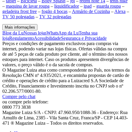
–
tablet
–
Bicicleta
–
Body Splash
–
jbl
–
redmi note 14
–
tenis nike
–
maquina de lavar roupa
–
liquidificador
–
ipad
–
guarda roupa
–
geladeira frost free
–
fogão 4 bocas
–
Armário de Cozinha
–
Alexa
–
TV 50 polegadas
–
TV 32 polegadas
Mais informações
Blog da Lu
Nossas lojas
WhatsApp da Lu
Tenha sua
loja
Regulamento
Acessibilidade
Segurança e Privacidade
Preços e condições de pagamento exclusivos para compras via
internet, podendo variar nas lojas físicas. Ofertas válidas na compra
de até 5 peças de cada produto por cliente, até o término dos nossos
estoques para internet. Caso os produtos apresentem divergências de
valores, o preço válido é o da sacola de compras.
O Magazine Luiza atua como correspondente no País, nos termos da
Resolução CMN nº 4.935/2021, e encaminha propostas de cartão de
crédito e operações de crédito para a Luizacred S.A Sociedade de
Crédito, Financiamento e Investimento inscrita no CNPJ sob o nº
02.206.577/0001-80.
Compre pelo chat
ou compre pelo telefone:
0800 773 3838
Magazine Luiza S/A - CNPJ: 47.960.950/1088-36 - Endereço: Rua
Arnulfo de Lima, 2385 - Vila Santa Cruz, Franca/SP - CEP 14.403-
471 ® Magazine Luiza – Todos os direitos reservados.