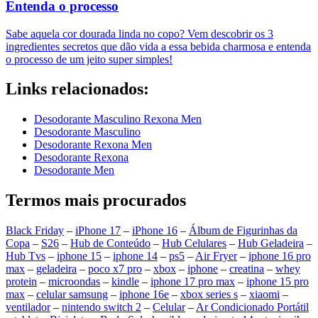
Entenda o processo
Sabe aquela cor dourada linda no copo? Vem descobrir os 3
ingredientes secretos que dão vida a essa bebida charmosa e entenda
o processo de um jeito super simples!
Links relacionados:
Desodorante Masculino Rexona Men
Desodorante Masculino
Desodorante Rexona Men
Desodorante Rexona
Desodorante Men
Termos mais procurados
Black Friday
–
iPhone 17
–
iPhone 16
–
Álbum de Figurinhas da
Copa
–
S26
–
Hub de Conteúdo
–
Hub Celulares
–
Hub Geladeira
–
Hub Tvs
–
iphone 15
–
iphone 14
–
ps5
–
Air Fryer
–
iphone 16 pro
max
–
geladeira
–
poco x7 pro
–
xbox
–
iphone
–
creatina
–
whey
protein
–
microondas
–
kindle
–
iphone 17 pro max
–
iphone 15 pro
max
–
celular samsung
–
iphone 16e
–
xbox series s
–
xiaomi
–
ventilador
–
nintendo switch 2
–
Celular
–
Ar Condicionado Portátil