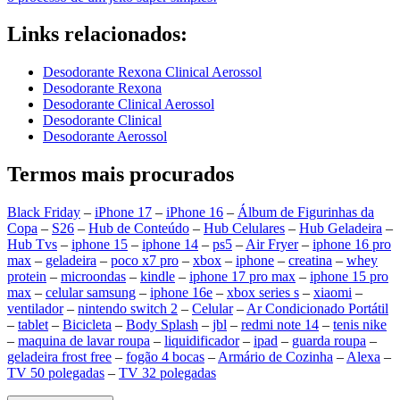
Links relacionados:
Desodorante Rexona Clinical Aerossol
Desodorante Rexona
Desodorante Clinical Aerossol
Desodorante Clinical
Desodorante Aerossol
Termos mais procurados
Black Friday
–
iPhone 17
–
iPhone 16
–
Álbum de Figurinhas da
Copa
–
S26
–
Hub de Conteúdo
–
Hub Celulares
–
Hub Geladeira
–
Hub Tvs
–
iphone 15
–
iphone 14
–
ps5
–
Air Fryer
–
iphone 16 pro
max
–
geladeira
–
poco x7 pro
–
xbox
–
iphone
–
creatina
–
whey
protein
–
microondas
–
kindle
–
iphone 17 pro max
–
iphone 15 pro
max
–
celular samsung
–
iphone 16e
–
xbox series s
–
xiaomi
–
ventilador
–
nintendo switch 2
–
Celular
–
Ar Condicionado Portátil
–
tablet
–
Bicicleta
–
Body Splash
–
jbl
–
redmi note 14
–
tenis nike
–
maquina de lavar roupa
–
liquidificador
–
ipad
–
guarda roupa
–
geladeira frost free
–
fogão 4 bocas
–
Armário de Cozinha
–
Alexa
–
TV 50 polegadas
–
TV 32 polegadas