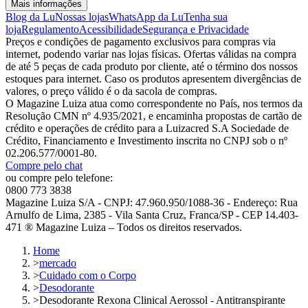
Mais informações
Blog da Lu
Nossas lojas
WhatsApp da Lu
Tenha sua
loja
Regulamento
Acessibilidade
Segurança e Privacidade
Preços e condições de pagamento exclusivos para compras via
internet, podendo variar nas lojas físicas. Ofertas válidas na compra
de até 5 peças de cada produto por cliente, até o término dos nossos
estoques para internet. Caso os produtos apresentem divergências de
valores, o preço válido é o da sacola de compras.
O Magazine Luiza atua como correspondente no País, nos termos da
Resolução CMN nº 4.935/2021, e encaminha propostas de cartão de
crédito e operações de crédito para a Luizacred S.A Sociedade de
Crédito, Financiamento e Investimento inscrita no CNPJ sob o nº
02.206.577/0001-80.
Compre pelo chat
ou compre pelo telefone:
0800 773 3838
Magazine Luiza S/A - CNPJ: 47.960.950/1088-36 - Endereço: Rua
Arnulfo de Lima, 2385 - Vila Santa Cruz, Franca/SP - CEP 14.403-
471 ® Magazine Luiza – Todos os direitos reservados.
Home
>
mercado
>
Cuidado com o Corpo
>
Desodorante
>
Desodorante Rexona Clinical Aerossol - Antitranspirante