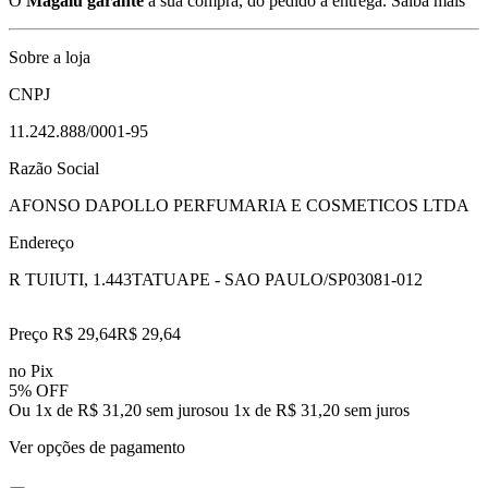
O
Magalu garante
a sua compra, do pedido à entrega.
Saiba mais
Sobre a loja
CNPJ
11.242.888/0001-95
Razão Social
AFONSO DAPOLLO PERFUMARIA E COSMETICOS LTDA
Endereço
R TUIUTI, 1.443
TATUAPE - SAO PAULO/SP
03081-012
Preço R$ 29,64
R$
29
,
64
no Pix
5% OFF
Ou 1x de R$ 31,20 sem juros
ou
1
x de
R$ 31,20
sem juros
Ver opções de pagamento